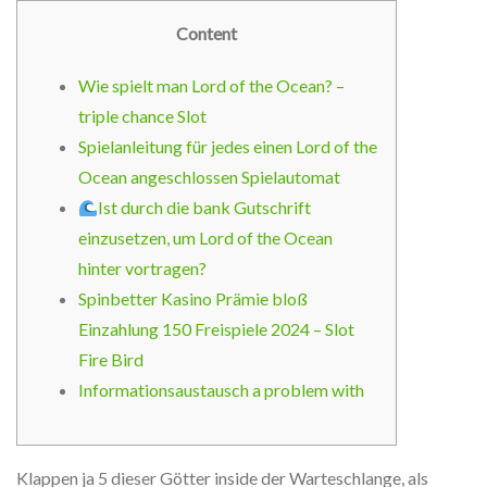
Content
Wie spielt man Lord of the Ocean? –
triple chance Slot
Spielanleitung für jedes einen Lord of the
Ocean angeschlossen Spielautomat
Ist durch die bank Gutschrift
einzusetzen, um Lord of the Ocean
hinter vortragen?
Spinbetter Kasino Prämie bloß
Einzahlung 150 Freispiele 2024 – Slot
Fire Bird
Informationsaustausch a problem with
Klappen ja 5 dieser Götter inside der Warteschlange, als