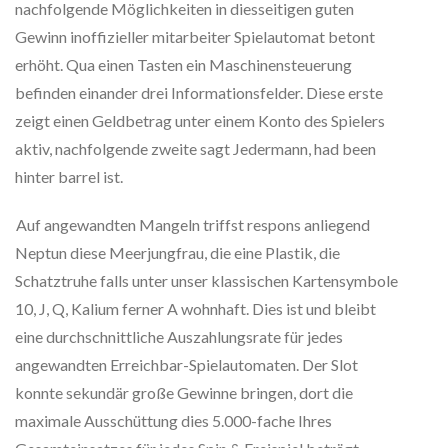
nachfolgende Möglichkeiten in diesseitigen guten
Gewinn inoffizieller mitarbeiter Spielautomat betont
erhöht. Qua einen Tasten ein Maschinensteuerung
befinden einander drei Informationsfelder. Diese erste
zeigt einen Geldbetrag unter einem Konto des Spielers
aktiv, nachfolgende zweite sagt Jedermann, had been
hinter barrel ist.
Auf angewandten Mangeln triffst respons anliegend
Neptun diese Meerjungfrau, die eine Plastik, die
Schatztruhe falls unter unser klassischen Kartensymbole
10, J, Q, Kalium ferner A wohnhaft. Dies ist und bleibt
eine durchschnittliche Auszahlungsrate für jedes
angewandten Erreichbar-Spielautomaten. Der Slot
konnte sekundär große Gewinne bringen, dort die
maximale Ausschüttung dies 5.000-fache Ihres