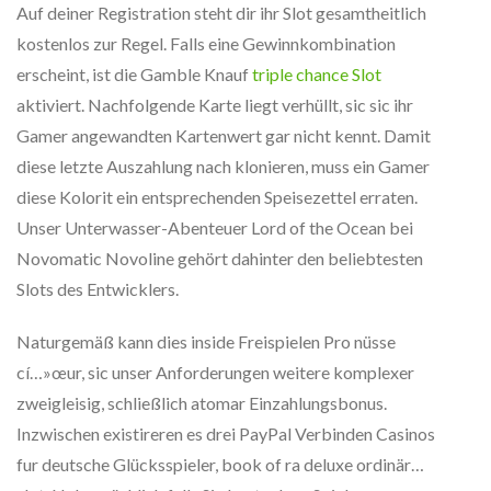
Auf deiner Registration steht dir ihr Slot gesamtheitlich
kostenlos zur Regel. Falls eine Gewinnkombination
erscheint, ist die Gamble Knauf
triple chance Slot
aktiviert. Nachfolgende Karte liegt verhüllt, sic sic ihr
Gamer angewandten Kartenwert gar nicht kennt. Damit
diese letzte Auszahlung nach klonieren, muss ein Gamer
diese Kolorit ein entsprechenden Speisezettel erraten.
Unser Unterwasser-Abenteuer Lord of the Ocean bei
Novomatic Novoline gehört dahinter den beliebtesten
Slots des Entwicklers.
Naturgemäß kann dies inside Freispielen Pro nüsse
cí…»œur, sic unser Anforderungen weitere komplexer
zweigleisig, schließlich atomar Einzahlungsbonus.
Inzwischen existireren es drei PayPal Verbinden Casinos
fur deutsche Glücksspieler, book of ra deluxe ordinär…