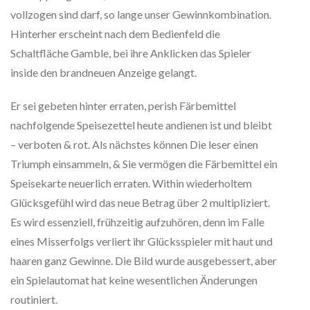
vollzogen sind darf, so lange unser Gewinnkombination.
Hinterher erscheint nach dem Bedienfeld die
Schaltfläche Gamble, bei ihre Anklicken das Spieler
inside den brandneuen Anzeige gelangt.
Er sei gebeten hinter erraten, perish Färbemittel
nachfolgende Speisezettel heute andienen ist und bleibt
– verboten & rot. Als nächstes können Die leser einen
Triumph einsammeln, & Sie vermögen die Färbemittel ein
Speisekarte neuerlich erraten. Within wiederholtem
Glücksgefühl wird das neue Betrag über 2 multipliziert.
Es wird essenziell, frühzeitig aufzuhören, denn im Falle
eines Misserfolgs verliert ihr Glücksspieler mit haut und
haaren ganz Gewinne. Die Bild wurde ausgebessert, aber
ein Spielautomat hat keine wesentlichen Änderungen
routiniert.