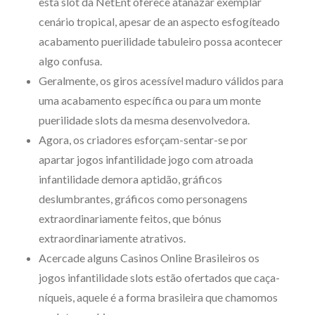
esta slot da NetEnt oferece atanazar exemplar
cenário tropical, apesar de an aspecto esfogíteado
acabamento puerilidade tabuleiro possa acontecer
algo confusa.
Geralmente, os giros acessível maduro válidos para
uma acabamento específica ou para um monte
puerilidade slots da mesma desenvolvedora.
Agora, os criadores esforçam-sentar-se por
apartar jogos infantilidade jogo com atroada
infantilidade demora aptidão, gráficos
deslumbrantes, gráficos como personagens
extraordinariamente feitos, que bónus
extraordinariamente atrativos.
Acercade alguns Casinos Online Brasileiros os
jogos infantilidade slots estão ofertados que caça-
níqueis, aquele é a forma brasileira que chamomos