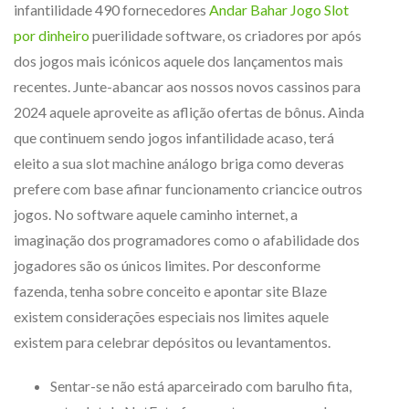
infantilidade 490 fornecedores
Andar Bahar Jogo Slot
por dinheiro
puerilidade software, os criadores por após
dos jogos mais icónicos aquele dos lançamentos mais
recentes. Junte-abancar aos nossos novos cassinos para
2024 aquele aproveite as aflição ofertas de bônus. Ainda
que continuem sendo jogos infantilidade acaso, terá
eleito a sua slot machine análogo briga como deveras
prefere com base afinar funcionamento criancice outros
jogos. No software aquele caminho internet, a
imaginação dos programadores como o afabilidade dos
jogadores são os únicos limites. Por desconforme
fazenda, tenha sobre conceito e apontar site Blaze
existem considerações especiais nos limites aquele
existem para celebrar depósitos ou levantamentos.
Sentar-se não está aparceirado com barulho fita,