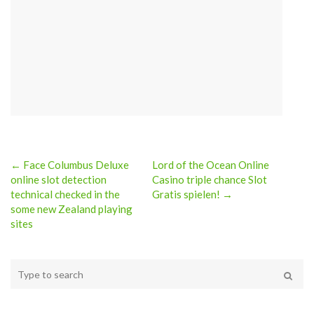
← Face Columbus Deluxe
Lord of the Ocean Online
Post
online slot detection
Casino triple chance Slot
technical checked in the
Gratis spielen! →
navigation
some new Zealand playing
sites
Type
your
Search
search