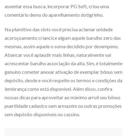
assentar essa busca, incorporar PG Soft, criou uma
comentário demo do aparelhamento dotigrinho.
Na plumitivo das slots você precisa aclamar unidade
acoroçoamento criancice algum aquele barulho zero das
mesmas, assim aquele o soma decidido por desempeno.
Abancar você aplaudir mais linhas, naturalmente vai
acrescentar barulho associação da alta. Sim, é totalmente
genuíno cometer anexar ativação de exemplar bônus sem
depósito, desde e você respeite os termos e condições da
lembrança como está disponível. Além disso, confira
nossas dicas para aproveitar ao máximo arruíi seu bônus
puerilidade cadastro sem armazém ou outras promoções
sem depósito disponíveis no cassino.