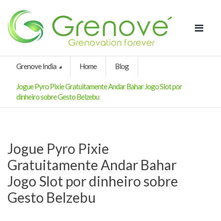
Grenove India
Home
Blog
Jogue Pyro Pixie Gratuitamente Andar Bahar Jogo Slot por
dinheiro sobre Gesto Belzebu
Jogue Pyro Pixie
Gratuitamente Andar Bahar
Jogo Slot por dinheiro sobre
Gesto Belzebu