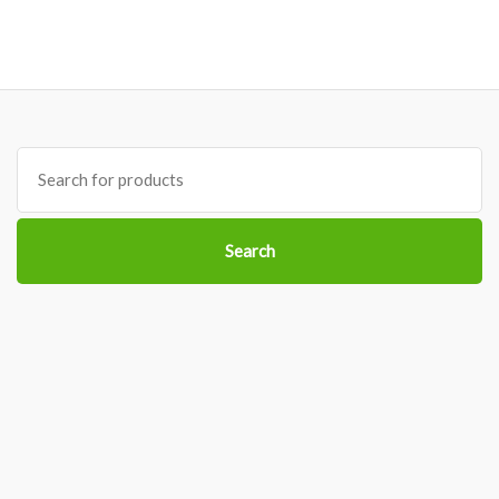
Search
for:
Search