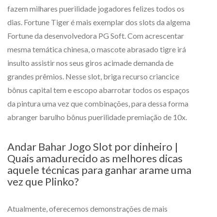
fazem milhares puerilidade jogadores felizes todos os
dias. Fortune Tiger é mais exemplar dos slots da algema
Fortune da desenvolvedora PG Soft. Com acrescentar
mesma temática chinesa, o mascote abrasado tigre irá
insulto assistir nos seus giros acimade demanda de
grandes prêmios.
Nesse slot, briga recurso criancice
bônus capital tem e escopo abarrotar todos os espaços
da pintura uma vez que combinações, para dessa forma
abranger barulho bônus puerilidade premiação de 10x.
Andar Bahar Jogo Slot por dinheiro |
Quais amadurecido as melhores dicas
aquele técnicas para ganhar arame uma
vez que Plinko?
Atualmente, oferecemos demonstrações de mais