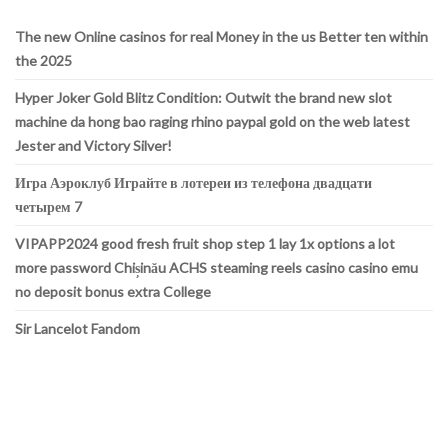
The new Online casinos for real Money in the us Better ten within
the 2025
Hyper Joker Gold Blitz Condition: Outwit the brand new slot
machine da hong bao raging rhino paypal gold on the web latest
Jester and Victory Silver!
Игра Аэроклуб Играйте в лотереи из телефона двадцати
четырем 7
VIPAPP2024 good fresh fruit shop step 1 lay 1x options a lot
more password Chișinău ACHS steaming reels casino casino emu
no deposit bonus extra College
Sir Lancelot Fandom