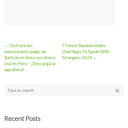
← Disfruta del
7 Finest Random Video
Post
emocionante juego de
Chat Apps To Speak With
Balloon en línea con dinero
Strangers 2024 →
navigation
real en Perú – ¡Descarga la
app ahora!
Type
your
Search
search
here
Recent Posts