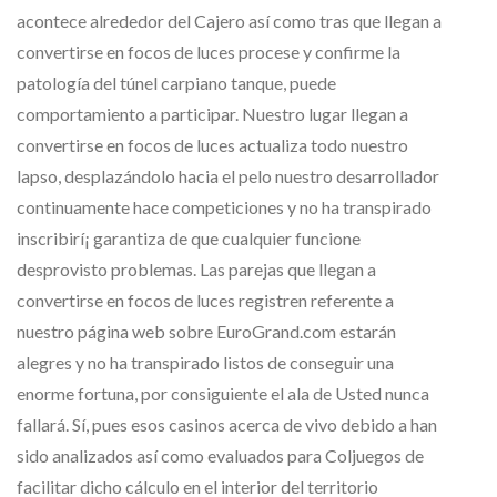
acontece alrededor del Cajero así­ como tras que llegan a
convertirse en focos de luces procese y confirme la
patologí­a del túnel carpiano tanque, puede
comportamiento a participar. Nuestro lugar llegan a
convertirse en focos de luces actualiza todo nuestro
lapso, desplazándolo hacia el pelo nuestro desarrollador
continuamente hace competiciones y no ha transpirado
inscribirí¡ garantiza de que cualquier funcione
desprovisto problemas. Las parejas que llegan a
convertirse en focos de luces registren referente a
nuestro página web sobre EuroGrand.com estarán
alegres y no ha transpirado listos de conseguir una
enorme fortuna, por consiguiente el ala de Usted nunca
fallará. Sí, pues esos casinos acerca de vivo debido a han
sido analizados así­ como evaluados para Coljuegos de
facilitar dicho cálculo en el interior del territorio