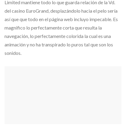
Limited mantiene todo lo que guarda relación de la Vd.
del casino EuroGrand, desplazándolo hacia el pelo serí­a
así que que todo en el página web incluyo impecable. Es
magnifico lo perfectamente corta que resulta la
navegación, lo perfectamente colorida la cual es una
animación y no ha transpirado lo puros tal que son los
sonidos.