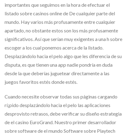
importantes que seguimos en la hora de efectuar el
listado sobre casinos online de De cualquier parte del
mundo. Hay varios más profusamente entre cualquier
apartado, no obstante estos son los más profusamente
significativos. Así que serían muy exigentes a una h sobre
escoger a los cual ponemos acerca de la listado.
Desplazándolo hacia el pelo algo que les diferencia de su
disputa, es que tienen una app nadie pondrí­a en duda
desde la que deberías juguetear directamente a las
juegos favoritos estés donde estés.
Cuando necesite observar todas sus páginas cargando
rí¡pido desplazándolo hacia el pelo las aplicaciones
desprovisto retrasos, debe verificar su diseño estrategia
de el casino EuroGrand. Nuestro primer desarrollador
sobre software de el mundo Software sobre Playtech