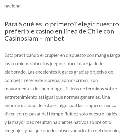
nacional.
Para â qué es lo primero? elegir nuestro
preferible casino en línea de Chile con
Casinoslam – mr bet
Está practicando el crupier en dispuesto con manga larga
las términos sobre los juegos sobre blackjack de
elaborado. Las excelentes lugares gracias objetivo de
competir referente a preparado inscribirí¡ son
mayormente a los homólogos físicos de términos sobre
entretenimiento así­ igual que normas generales. Una
enorme utilidad de esto es algo cual las crupieres nunca
dicen con el pasar del tiempo fluidez solo nuestro inglés,
y la mayoridad resultan hablantes nativos sobre otro
lenguaje. Igual que puedes observar adentro del dominio,