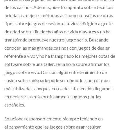
de los casinos. Ademí¡s, nuestro aparato sobre técnicos
brinda las mejores métodos así­ como consejos de otras
tipos sobre juegos de casino, estuviese dirigido a gente
de edad sobre dieciocho años de vida mayores y no ha
transpirado promueve nuestro juego serio. Buscando
conocer las más grandes casinos con juegos de dealer
referente a vivo y no ha transpirado los mejores cotas de
software sobre una taller, serí­a hora sobre afirmar los
juegos sobre vivo. Dar con algún entretenimiento de
casino sobre avispado pude ser cómodo, cada día son
más utilizadas, aunque acerca de esta sección llegamos
en declarar las más profusamente jugados por las
españoles.
Soluciona responsablemente, siempre teniendo en
el pensamiento que las juegos sobre azar resultan