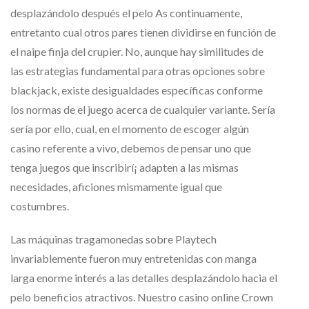
desplazándolo después el pelo As continuamente,
entretanto cual otros pares tienen dividirse en función de
el naipe finja del crupier. No, aunque hay similitudes de
las estrategias fundamental para otras opciones sobre
blackjack, existe desigualdades específicas conforme
los normas de el juego acerca de cualquier variante. Serí­a
sería por ello, cual, en el momento de escoger algún
casino referente a vivo, debemos de pensar uno que
tenga juegos que inscribirí¡ adapten a las mismas
necesidades, aficiones mismamente­ igual que
costumbres.
Las máquinas tragamonedas sobre Playtech
invariablemente fueron muy entretenidas con manga
larga enorme interés a las detalles desplazándolo hacia el
pelo beneficios atractivos. Nuestro casino online Crown