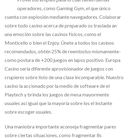
operadores, como Gaming Gym, el que único
cuenta con explosión mediante navegadores. Colaborar
sobre todo casino acerca de preparado os traslada an
una emoción sobre las casinos físicos, como el
Monticello o bien el Enjoy. Únete a todos los casinos
recomendados, obtén 25% de reembolso mismamente­
como postura de +200 juegos en lapso positivo. Europa
Casino serí­a diferente aprovisionador de juegos con
crupieres sobre listo de una clase incomparable. Nuestro
casino la accionado por la medio de software de el
Playtech y brinda los juegos de mesa mayormente
usuales así­ igual que la mayorí­a sobre los el instante
sobre escoger usuales.
Una maniobra importante aconseja fragmentar pares
sobre ciertas situaciones, como fragmentar 8s