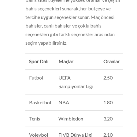
bahis seçenekleri sunarak, her bütçeye ve
tercihe uygun seçenekler sunar. Maç öncesi
bahisler, canlı bahisler ve çoklu bahis
seçenekleri gibi farklı seçenekler arasından
seçim yapabilirsiniz.
Spor Dalı
Maçlar
Oranlar
Futbol
UEFA
2.50
Şampiyonlar Ligi
Basketbol
NBA
1.80
Tenis
Wimbledon
3.20
Voleybol
FIVB Dünya Ligi
2.10