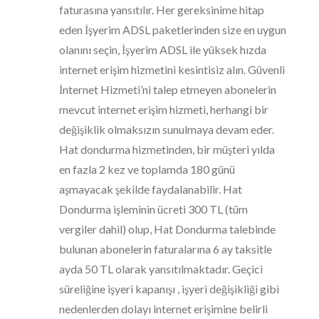
faturasına yansıtılır. Her gereksinime hitap
eden İşyerim ADSL paketlerinden size en uygun
olanını seçin, İşyerim ADSL ile yüksek hızda
internet erişim hizmetini kesintisiz alın. Güvenli
İnternet Hizmeti’ni talep etmeyen abonelerin
mevcut internet erişim hizmeti, herhangi bir
değişiklik olmaksızın sunulmaya devam eder.
Hat dondurma hizmetinden, bir müşteri yılda ​
en fazla 2 kez ve toplamda 180 günü
aşmayacak şekilde faydalanabilir. Hat
Dondurma işleminin ücreti 300 TL (tüm
vergiler dahil) olup, Hat Dondurma talebinde
bulunan abonelerin faturalarına 6 ay taksitle
ayda 50 TL olarak yansıtılmaktadır. Geçici
süreliğine işyeri kapanışı , işyeri değişikliği gibi
nedenlerden dolayı internet erişimine belirli