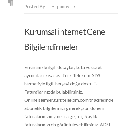
Posted By :
punov
Kurumsal İnternet Genel
Bilgilendirmeler
Erişiminizle ilgili detaylar, kota ve ücret
ayrıntıları, kısacası Türk Telekom ADSL
hizmetiyle ilgili herşeyi doğa dostu E-
Fatura’larınızda bulabilirsiniz.
Onlineislemler.turktelekom.com.tr​ adresinde
abonelik bilgilerinizi girerek, son dönem
faturalarınızın yanısıra geçmiş 5 aylık
faturalarınızı da görüntüleyebilirsiniz. ADSL