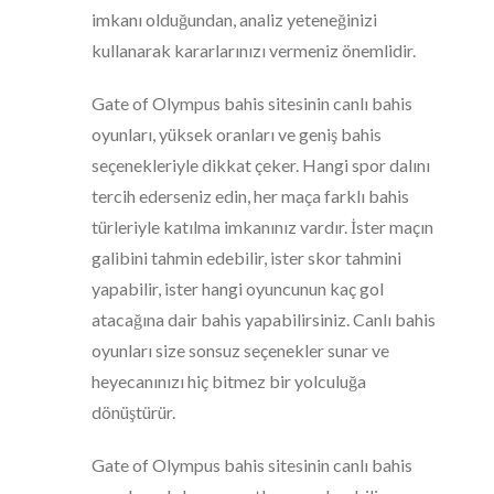
imkanı olduğundan, analiz yeteneğinizi
kullanarak kararlarınızı vermeniz önemlidir.
Gate of Olympus bahis sitesinin canlı bahis
oyunları, yüksek oranları ve geniş bahis
seçenekleriyle dikkat çeker. Hangi spor dalını
tercih ederseniz edin, her maça farklı bahis
türleriyle katılma imkanınız vardır. İster maçın
galibini tahmin edebilir, ister skor tahmini
yapabilir, ister hangi oyuncunun kaç gol
atacağına dair bahis yapabilirsiniz. Canlı bahis
oyunları size sonsuz seçenekler sunar ve
heyecanınızı hiç bitmez bir yolculuğa
dönüştürür.
Gate of Olympus bahis sitesinin canlı bahis