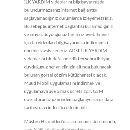
İLK YARDIM videolarını bilgisayarınızda
bulundurmazsanız internet bağlantısı
sağlayamadığınız durumlarda izleyemezsiniz.
Bu sebeple, internet bağlantısı kuramadığınız
ve ihtiyaç duyduğunuz her an izleyebilmeniz
için bu videoları bilgisayarınıza indirmenizi
önemle tavsiye ederiz. ADSL İLK YARDIM
videolarını bir defa indirdikten sonra ihtiyaç
duyduğunuz her an elinizin altında bulunacak
bulunan görsel çözüm kütüphanesi olacak.
Muud Mobil uygulamasını indirmek ve
uygulamaya üye olmak ücretsizdir. GSM
operatörünüz üzerinden bağlanıyorsanız data
tarifesi üzerinden ücretlenirsiniz.
Müşteri Hizmetleri’ni aramamanız durumunda,
aynı ADSL bilgilerinizle yeni hesap