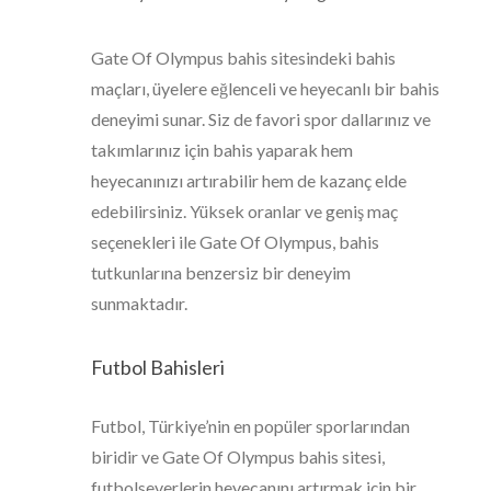
Gate Of Olympus bahis sitesindeki bahis
maçları, üyelere eğlenceli ve heyecanlı bir bahis
deneyimi sunar. Siz de favori spor dallarınız ve
takımlarınız için bahis yaparak hem
heyecanınızı artırabilir hem de kazanç elde
edebilirsiniz. Yüksek oranlar ve geniş maç
seçenekleri ile Gate Of Olympus, bahis
tutkunlarına benzersiz bir deneyim
sunmaktadır.
Futbol Bahisleri
Futbol, Türkiye’nin en popüler sporlarından
biridir ve Gate Of Olympus bahis sitesi,
futbolseverlerin heyecanını artırmak için bir