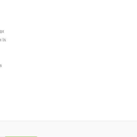
ди
 їх
в