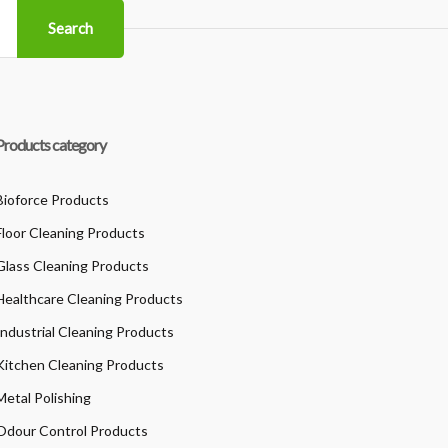
Search
Products category
Bioforce Products
Floor Cleaning Products
Glass Cleaning Products
Healthcare Cleaning Products
Industrial Cleaning Products
Kitchen Cleaning Products
Metal Polishing
Odour Control Products