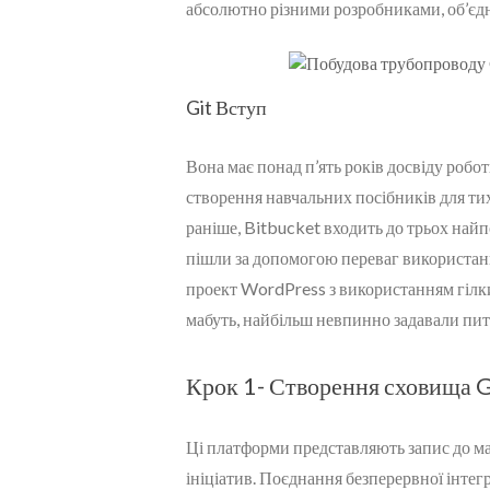
абсолютно різними розробниками, об’єдн
Git Вступ
Вона має понад п’ять років досвіду робот
створення навчальних посібників для тих
раніше, Bitbucket входить до трьох най
пішли за допомогою переваг використан
проект WordPress з використанням гілк
мабуть, найбільш невпинно задавали п
Крок 1- Створення сховища G
Ці платформи представляють запис до ма
ініціатив. Поєднання безперервної інтегр