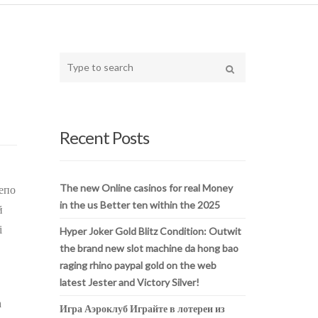
Type
your
Search
search
here
Recent Posts
The new Online casinos for real Money
репо
in the us Better ten within the 2025
й
і
Hyper Joker Gold Blitz Condition: Outwit
the brand new slot machine da hong bao
raging rhino paypal gold on the web
latest Jester and Victory Silver!
а
Игра Аэроклуб Играйте в лотереи из