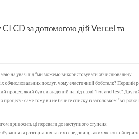
CI CD за допомогою дій Vercel та
я маю на увазі під “ми можемо використовувати обчислювальну
 усіх обчислювальних послуг, чому еластичний бобсталк? Перший 
 процес, який був викладений на під назві “lint and test”. Други
 процесу- саме тому ви не бачите списку із заголовком “всі робоч
гом приносить ці переваги до наступного ступеня.
абування та розгортання таких середовищ, таких як контейнери т