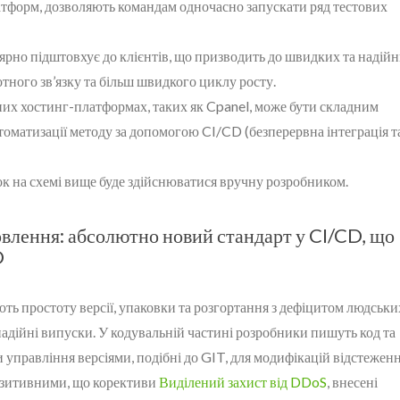
тформ, дозволяють командам одночасно запускати ряд тестових
ярно підштовхує до клієнтів, що призводить до швидких та надій
отного зв’язку та більш швидкого циклу росту.
них хостинг-платформах, таких як Cpanel, може бути складним
томатизації методу за допомогою CI/CD (безперервна інтеграція т
к на схемі вище буде здійснюватися вручну розробником.
овлення: абсолютно новий стандарт у CI/CD, що
D
ть простоту версії, упаковки та розгортання з дефіцитом людськи
надійні випуски. У кодувальній частині розробники пишуть код та
управління версіями, подібні до GIT, для модифікацій відстеженн
позитивними, що корективи
Виділений захист від DDoS
, внесені