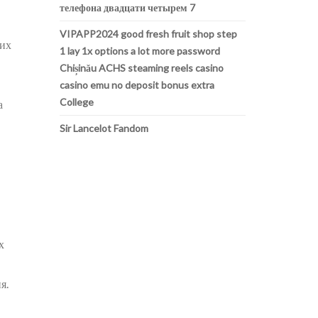
телефона двадцати четырем 7
VIPAPP2024 good fresh fruit shop step
них
1 lay 1x options a lot more password
Chișinău ACHS steaming reels casino
casino emu no deposit bonus extra
College
а
Sir Lancelot Fandom
х
я.