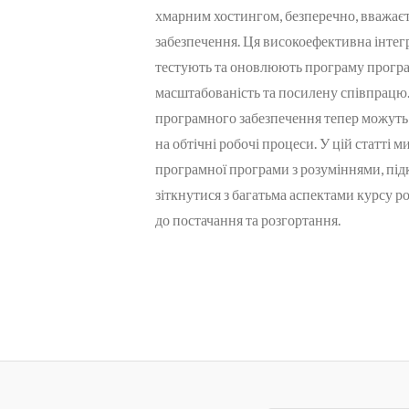
хмарним хостингом, безперечно, вважаєт
забезпечення. Ця високоефективна інтегр
тестують та оновлюють програму прогр
масштабованість та посилену співпрацю
програмного забезпечення тепер можуть 
на обтічні робочі процеси. У цій статті
програмної програми з розуміннями, під
зіткнутися з багатьма аспектами курсу р
до постачання та розгортання.