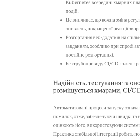
Kubernetes всередині хмарних пла
подій.
Це випливає, що кожна зміна регул
оновлень, покращеної реакції звор
Розгортання веб-додатків на спіль
завданням, особливо при спробі ав
постійне розгортання).
Без трубопроводу CI/CD кожен кро
Надійність, тестування та он
розміщується хмарами, CI/C
Автоматизовані процеси запуску означаю
помилок, отже, забезпечуючи швидкі та 
оцінюють його, використовуючи системи 
Практика стабільної інтеграції робить 