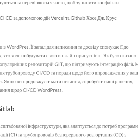
уються та перевіряються часто, щоб зупинити конфлікти.
и в WordPres. Її запал для написання та досвіду спонукає її до
, хто хоче побудувати свою он-лайн присутність. Як було сказано
популярніших репозиторій GIT, що підтримують інтеграцію філії. 
ня трубопроводу CI/CD та поради щодо його впровадження у ваш
и. Якщо ви продовжуєте мати питання, спробуйте наші рішення,
итання щодо CI/CD WordPress.
itlab
сштабованої інфраструктури, яка адаптується до потреб програм
ації (CI) та трубопроводів безперервного розгортання (CD) з