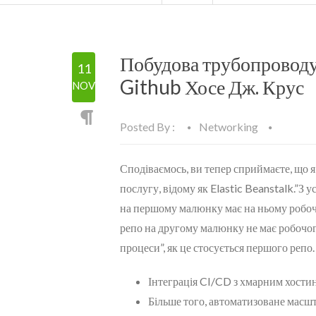
Побудова трубопроводу 
11
Github Хосе Дж. Крус
NOV
Posted By :
Networking
Сподіваємось, ви тепер сприймаєте, що 
послугу, відому як Elastic Beanstalk.”З
на першому малюнку має на ньому робочий
репо на другому малюнку не має робочого
процеси”, як це стосується першого репо.
Інтеграція CI/CD з хмарним хостин
Більше того, автоматизоване масшт