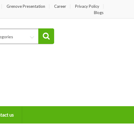
Grenove Presentation
Career
Privacy Policy
Blogs
egories
tact us