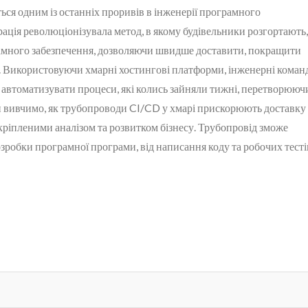
ься одним із останніх проривів в інженерії програмного
ація революціонізувала метод, в якому будівельники розгортають,
амного забезпечення, дозволяючи швидше доставити, покращити
. Використовуючи хмарні хостингові платформи, інженерні коман
автоматизувати процеси, які колись зайняли тижні, перетворюючи
 ми вивчимо, як трубопроводи CI/CD у хмарі прискорюють доставку
кріпленими аналізом та розвитком бізнесу. Трубопровід зможе
озробки програмної програми, від написання коду та робочих тесті