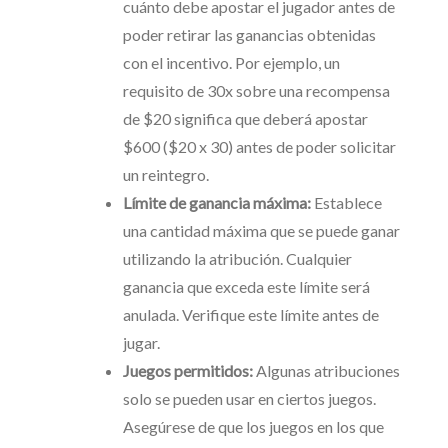
cuánto debe apostar el jugador antes de
poder retirar las ganancias obtenidas
con el incentivo. Por ejemplo, un
requisito de 30x sobre una recompensa
de $20 significa que deberá apostar
$600 ($20 x 30) antes de poder solicitar
un reintegro.
Límite de ganancia máxima:
Establece
una cantidad máxima que se puede ganar
utilizando la atribución. Cualquier
ganancia que exceda este límite será
anulada. Verifique este límite antes de
jugar.
Juegos permitidos:
Algunas atribuciones
solo se pueden usar en ciertos juegos.
Asegúrese de que los juegos en los que