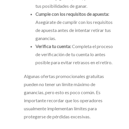
tus posibilidades de ganar.
Cumple con los requisitos de apuesta:
Asegúrate de cumplir con los requisitos
de apuesta antes de intentar retirar tus
ganancias.
Verifica tu cuenta:
Completa el proceso
de verificación de tu cuenta lo antes
posible para evitar retrasos en el retiro.
Algunas ofertas promocionales gratuitas
pueden no tener un límite máximo de
ganancias, pero esto es poco común. Es
importante recordar que los operadores
usualmente implementan límites para
protegerse de pérdidas excesivas.