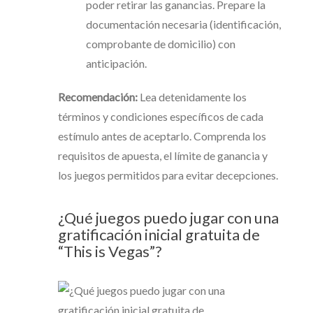
poder retirar las ganancias. Prepare la
documentación necesaria (identificación,
comprobante de domicilio) con
anticipación.
Recomendación:
Lea detenidamente los
términos y condiciones específicos de cada
estímulo antes de aceptarlo. Comprenda los
requisitos de apuesta, el límite de ganancia y
los juegos permitidos para evitar decepciones.
¿Qué juegos puedo jugar con una
gratificación inicial gratuita de
“This is Vegas”?