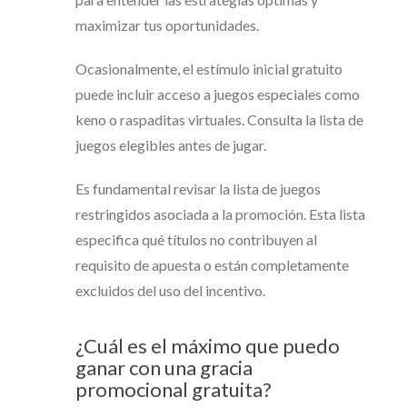
maximizar tus oportunidades.
Ocasionalmente, el estímulo inicial gratuito
puede incluir acceso a juegos especiales como
keno o raspaditas virtuales. Consulta la lista de
juegos elegibles antes de jugar.
Es fundamental revisar la lista de juegos
restringidos asociada a la promoción. Esta lista
especifica qué títulos no contribuyen al
requisito de apuesta o están completamente
excluidos del uso del incentivo.
¿Cuál es el máximo que puedo
ganar con una gracia
promocional gratuita?