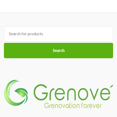
Search
for:
Search