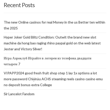
Recent Posts
The new Online casinos for real Money in the us Better ten within
the 2025
Hyper Joker Gold Blitz Condition: Outwit the brand new slot
machine da hong bao raging rhino paypal gold on the web latest
Jester and Victory Silver!
Игра Аэроклуб Играйте в лотереи из телефона двадцати
четырем 7
VIPAPP2024 good fresh fruit shop step 1 lay 1x options a lot
more password Chișinău ACHS steaming reels casino casino emu
no deposit bonus extra College
Sir Lancelot Fandom