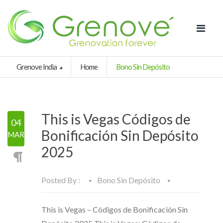
Grenove India
Home
Bono Sin Depósito
This is Vegas Códigos de
04
Bonificación Sin Depósito
MAR
2025
Posted By :
Bono Sin Depósito
This is Vegas – Códigos de Bonificación Sin