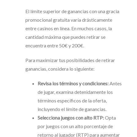
El límite superior de ganancias con una gracia
promocional gratuita varía drásticamente
entre casinos en línea. En muchos casos, la
cantidad máxima que puedes retirar se
encuentra entre 50€ y 200€.
Para maximizar tus posibilidades de retirar
ganancias, considera lo siguiente:
Revisa los términos y condiciones:
Antes
de jugar, examina detenidamente los
términos específicos de la oferta,
incluyendo el límite de ganancias.
Selecciona juegos con alto RTP:
Opta
por juegos con un alto porcentaje de
retorno al jugador (RTP) para aumentar