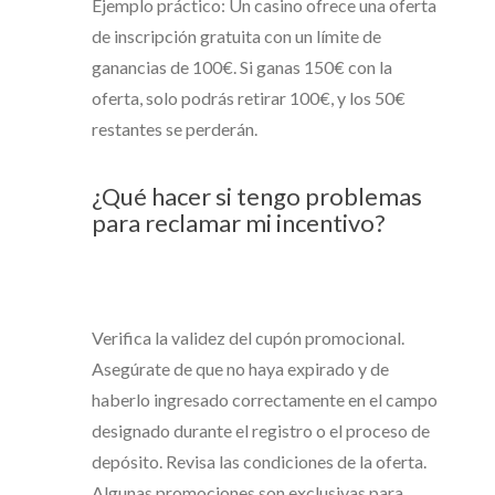
Ejemplo práctico: Un casino ofrece una oferta
de inscripción gratuita con un límite de
ganancias de 100€. Si ganas 150€ con la
oferta, solo podrás retirar 100€, y los 50€
restantes se perderán.
¿Qué hacer si tengo problemas
para reclamar mi incentivo?
Verifica la validez del cupón promocional.
Asegúrate de que no haya expirado y de
haberlo ingresado correctamente en el campo
designado durante el registro o el proceso de
depósito. Revisa las condiciones de la oferta.
Algunas promociones son exclusivas para