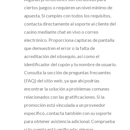
ciertos juegos o requieren un nivel mínimo de
apuesta. Si cumples con todos los requisitos,
contacta directamente al soporte al cliente del
casino mediante chat en vivo o correo
electrónico. Proporciona capturas de pantalla
que demuestren el error o la falta de
acreditación del obsequio, así como el
identificador del cupón y tu nombre de usuario.
Consulta la sección de preguntas frecuentes
(FAQ) del sitio web, ya que ahí podrías
encontrar la solución a problemas comunes
relacionados con las gratificaciones. Si la
promoción está vinculada a un proveedor
específico, contacta también con su soporte
para obtener asistencia adicional. Comprueba
si tu cuenta está verificada; algunas