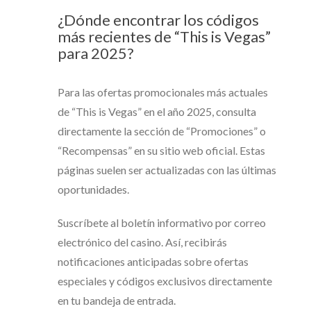
¿Dónde encontrar los códigos
más recientes de “This is Vegas”
para 2025?
Para las ofertas promocionales más actuales
de “This is Vegas” en el año 2025, consulta
directamente la sección de “Promociones” o
“Recompensas” en su sitio web oficial. Estas
páginas suelen ser actualizadas con las últimas
oportunidades.
Suscríbete al boletín informativo por correo
electrónico del casino. Así, recibirás
notificaciones anticipadas sobre ofertas
especiales y códigos exclusivos directamente
en tu bandeja de entrada.