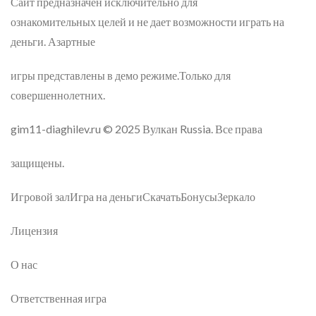
Сайт предназначен исключительно для
ознакомительных целей и не дает возможности играть на
деньги. Азартные
игры представлены в демо режиме.Только для
совершеннолетних.
gim11-diaghilev.ru © 2025 Вулкан Russia. Все права
защищены.
Игровой залИгра на деньгиСкачатьБонусыЗеркало
Лицензия
О нас
Ответственная игра