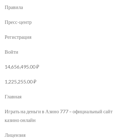
Правила
Пресс-центр
Регистрация
Войти
14,656,495.00 ₽
1,225,255.00 ₽
Главная
Играть на деньги в Азино 777 – официальный сайт
казино онлайн
Лицензия