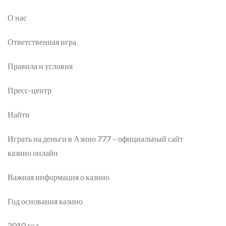
О нас
Ответственная игра
Правила и условия
Пресс-центр
Найти
Играть на деньги в Азино 777 – официальный сайт
казино онлайн
Важная информация о казино
Год основания казино
2010 год