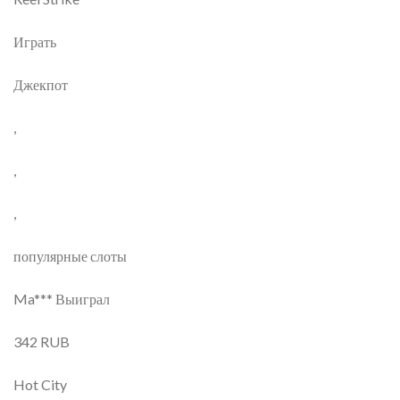
Играть
Джекпот
,
,
,
популярные слоты
Ma*** Выиграл
342 RUB
Hot City