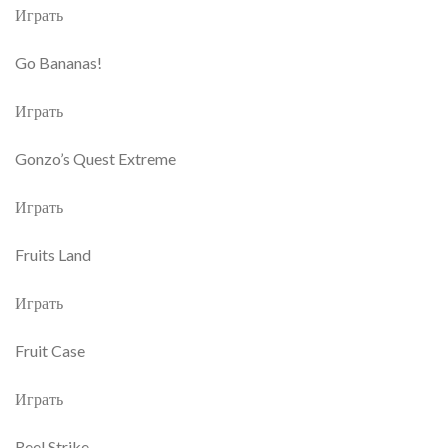
Играть
Go Bananas!
Играть
Gonzo’s Quest Extreme
Играть
Fruits Land
Играть
Fruit Case
Играть
Reel Strike