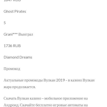
Ghost Pirates
5
Grani*** Выиграл
1736 RUB
Diamond Dreams
Промокод
Актуальные промокоды Вулкан 2019 – в казино Вулкан
жара продолжается.
Скачать Вулкан казино – мобильное приложение на
Андроид. Скачайте бесплатно игровые автоматы на