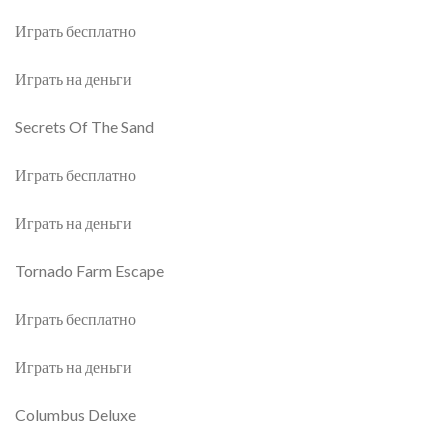
Играть бесплатно
Играть на деньги
Secrets Of The Sand
Играть бесплатно
Играть на деньги
Tornado Farm Escape
Играть бесплатно
Играть на деньги
Columbus Deluxe