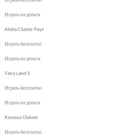
Играть на деньги
Aloha Cluster Pays
Играть бесплатно
Играть на деньги
Fairy Land 2
Играть бесплатно
Играть на деньги
Книжки Deluxe
Играть бесплатно