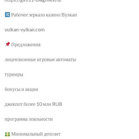
Рабочее зеркало казино Вулкан
vulkan-vylkan.com
Предложения
лицензионные игровые автоматы
турниры
бонусы и акции
джекпот более 10 млн RUB
программа лояльности
Минимальный депозит