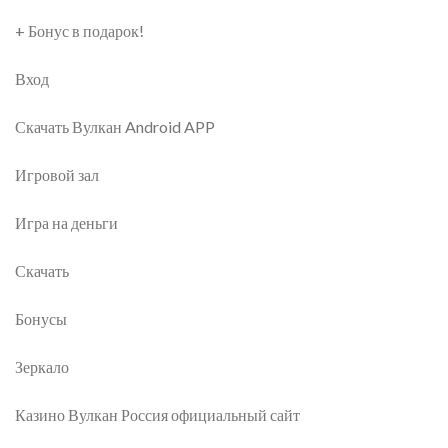
+ Бонус в подарок!
Вход
Скачать Вулкан Android APP
Игровой зал
Игра на деньги
Скачать
Бонусы
Зеркало
Казино Вулкан Россия официальный сайт