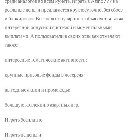
среди аналогов во всем Рунете. Играть в Azino777 на
реальные деньги предлагается круглосуточно, без сбоев
и блокировок. Высокая популярность объясняется также
интересной бонусной системой и моментальными
выплатами. А пользователи в своих отзывах отмечают
также:
интересные тематические активности;
крупные призовые фонды в лотереях;
выгодные акции и промокоды;
большую коллекцию азартных игр.
Играть бесплатно
Играть на деньги