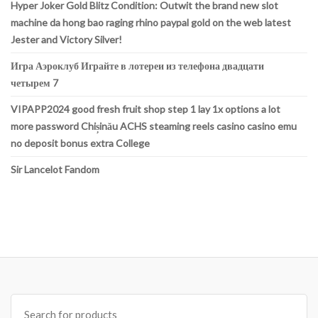
Hyper Joker Gold Blitz Condition: Outwit the brand new slot
machine da hong bao raging rhino paypal gold on the web latest
Jester and Victory Silver!
Игра Аэроклуб Играйте в лотереи из телефона двадцати
четырем 7
VIPAPP2024 good fresh fruit shop step 1 lay 1x options a lot
more password Chișinău ACHS steaming reels casino casino emu
no deposit bonus extra College
Sir Lancelot Fandom
Search
for: