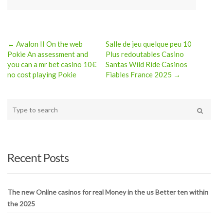
← Avalon II On the web
Salle de jeu quelque peu 10
Post
Pokie An assessment and
Plus redoutables Casino
you can a mr bet casino 10€
Santas Wild Ride Casinos
navigation
no cost playing Pokie
Fiables France 2025 →
Type
your
Search
search
here
Recent Posts
The new Online casinos for real Money in the us Better ten within
the 2025