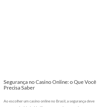
Segurança no Casino Online: o Que Você
Precisa Saber
Ao escolher um casino online no Brasil, a segurança deve