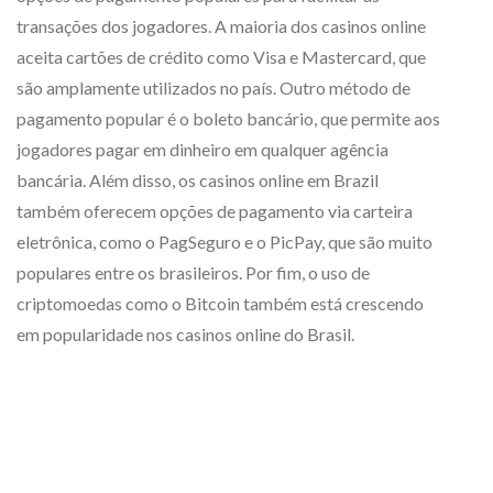
transações dos jogadores. A maioria dos casinos online
aceita cartões de crédito como Visa e Mastercard, que
são amplamente utilizados no país. Outro método de
pagamento popular é o boleto bancário, que permite aos
jogadores pagar em dinheiro em qualquer agência
bancária. Além disso, os casinos online em Brazil
também oferecem opções de pagamento via carteira
eletrônica, como o PagSeguro e o PicPay, que são muito
populares entre os brasileiros. Por fim, o uso de
criptomoedas como o Bitcoin também está crescendo
em popularidade nos casinos online do Brasil.