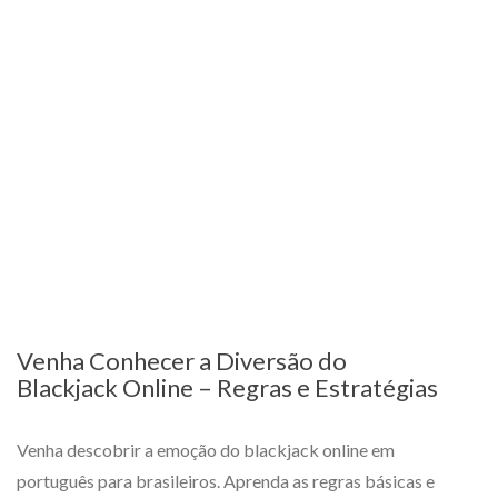
Venha Conhecer a Diversão do
Blackjack Online – Regras e Estratégias
Venha descobrir a emoção do blackjack online em
português para brasileiros. Aprenda as regras básicas e