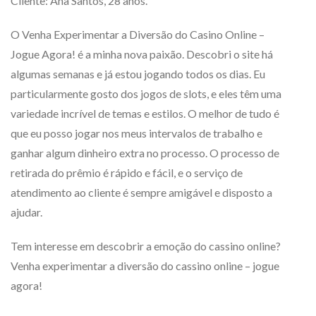
Cliente: Ana Santos, 28 anos.
O Venha Experimentar a Diversão do Casino Online –
Jogue Agora! é a minha nova paixão. Descobri o site há
algumas semanas e já estou jogando todos os dias. Eu
particularmente gosto dos jogos de slots, e eles têm uma
variedade incrível de temas e estilos. O melhor de tudo é
que eu posso jogar nos meus intervalos de trabalho e
ganhar algum dinheiro extra no processo. O processo de
retirada do prêmio é rápido e fácil, e o serviço de
atendimento ao cliente é sempre amigável e disposto a
ajudar.
Tem interesse em descobrir a emoção do cassino online?
Venha experimentar a diversão do cassino online – jogue
agora!