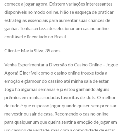
comece a jogar agora. Existem variações interessantes
disponíveis no modo online. Não se esqueça de praticar
estratégias essenciais para aumentar suas chances de
ganhar. Tenha certeza de selecionar um casino online
confiável e licenciado no Brasil.
Cliente: Maria Silva, 35 anos.
Venha Experimentar a Diversão do Casino Online – Jogue
Agora! É incrível como o casino online trouxe toda a
emoção e glamour do cassino até minha sala de estar.
Jogo há algumas semanas e já estou ganhando alguns
prêmios em minhas rodadas favoritas de slots. O melhor
de tudo é que eu posso jogar quando quiser, sem precisar
me vestir ou sair de casa. Recomendo o casino online
para qualquer um que queira sentir a emoção de jogar em
um cassino de verdade, mas com a comodidade de estar