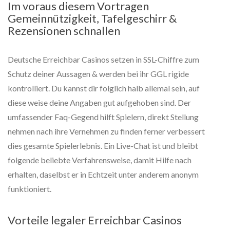
Im voraus diesem Vortragen
Gemeinnützigkeit, Tafelgeschirr &
Rezensionen schnallen
Deutsche Erreichbar Casinos setzen in SSL-Chiffre zum
Schutz deiner Aussagen & werden bei ihr GGL rigide
kontrolliert. Du kannst dir folglich halb allemal sein, auf
diese weise deine Angaben gut aufgehoben sind. Der
umfassender Faq-Gegend hilft Spielern, direkt Stellung
nehmen nach ihre Vernehmen zu finden ferner verbessert
dies gesamte Spielerlebnis. Ein Live-Chat ist und bleibt
folgende beliebte Verfahrensweise, damit Hilfe nach
erhalten, daselbst er in Echtzeit unter anderem anonym
funktioniert.
Vorteile legaler Erreichbar Casinos