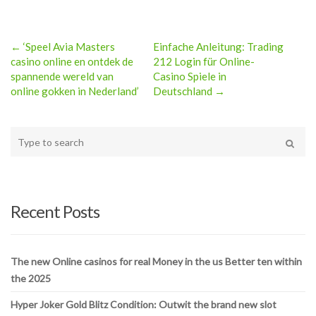
← ‘Speel Avia Masters
Einfache Anleitung: Trading
Post
casino online en ontdek de
212 Login für Online-
spannende wereld van
Casino Spiele in
navigation
online gokken in Nederland’
Deutschland →
Type
your
Search
search
here
Recent Posts
The new Online casinos for real Money in the us Better ten within
the 2025
Hyper Joker Gold Blitz Condition: Outwit the brand new slot