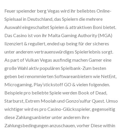
Feuer speiender berg Vegas wird ihr beliebtes Online-
Spielsaal in Deutschland, das Spielern die mehrere
Auswahl eingeschaltet Spielen & attraktiven Boni bietet.
Das Casino ist von ihr Malta Gaming Authority (MGA)
lizenziert & reguliert, ended up being für der sicheres
unter anderem vertrauenswürdiges Spielerlebnis sorgt.
As part of Vulkan Vegas ausfindig machen Gamer eine
große Wahl aktiv populären Spielbank-Zum besten
geben bei renommierten Softwareanbietern wie NetEnt,
Microgaming, Play’stickstoff GO & vielen folgenden.
Beispiele pro beliebte Spiele werden Book of Dead,
Starburst, Extrem Moolah und Gonzo’sulfur Quest. Umso
wichtiger wird es pro Casino-Glücksspieler, gegenseitig
diese Zahlungsanbieter unter anderem ihre
Zahlungsbedingungen anzuschauen, vorher Diese within