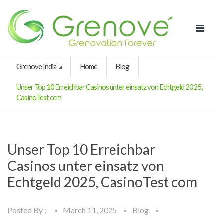
Grenove India
Home
Blog
Unser Top 10 Erreichbar Casinos unter einsatz von Echtgeld 2025,
CasinoTest com
Unser Top 10 Erreichbar
Casinos unter einsatz von
Echtgeld 2025, CasinoTest com
Posted By :
March 11, 2025
Blog