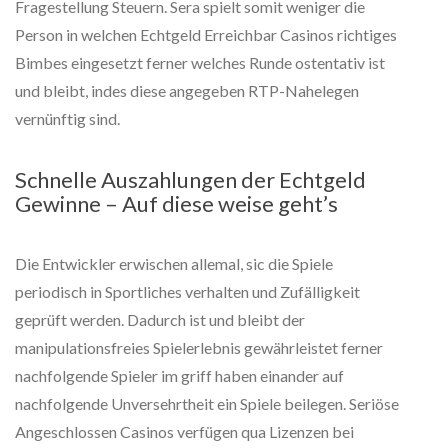
Fragestellung Steuern. Sera spielt somit weniger die
Person in welchen Echtgeld Erreichbar Casinos richtiges
Bimbes eingesetzt ferner welches Runde ostentativ ist
und bleibt, indes diese angegeben RTP-Nahelegen
vernünftig sind.
Schnelle Auszahlungen der Echtgeld
Gewinne – Auf diese weise geht’s
Die Entwickler erwischen allemal, sic die Spiele
periodisch in Sportliches verhalten und Zufälligkeit
geprüft werden. Dadurch ist und bleibt der
manipulationsfreies Spielerlebnis gewährleistet ferner
nachfolgende Spieler im griff haben einander auf
nachfolgende Unversehrtheit ein Spiele beilegen. Seriöse
Angeschlossen Casinos verfügen qua Lizenzen bei