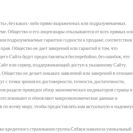
сть», без каких-либо прямо выраженных или подразумеваемых
еме. Общество и его лицензиары отказываются от всех прямых ил
ния подразумеваемые гарантии годности к продаже, соответствия
рав. Общество не дает заверений или гарантий в том, что
го Сайта будут предоставляться бесперебойно, без ошибок, что
Сайт или сервер, поддерживающий доступ к указанному Сайту,
. Общество не делает никаких заявлений или заверений в отноше
г с точки зрения их достоверности, точности, достаточности,
этом разделе приведен обзор экономических индикаторов страны и
о отслеживают и обновляют макроэкономические данные и
по всему миру, чтобы предоставлять вам актуальную и надежн
нке кредитного страхования группа Coface накопила уникальный