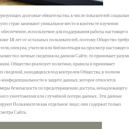
еризующих долговые обязательства, в числе показателей социальн
упп стран занимают уникальное место в контексте изучения
 обеспечение, используемое для поддержания работы настоящего
ложе 18 лет от остальных пользователей, поэтому Общество требуе
теля, опекуна, учителя или библиотекаря на просмотр настоящего
разместил личные сведения на данном Сайте, то принимает разу
пании. Общество реализует политики, правила и принимает
х сведений, находящихся под контролем Общества, в полном
ю конфиденциальности и защите данных, которое относится
 меры безопасности по предотвращению доступа, ненадлежащего
нного уничтожения или случайной потери данных. Эти данные
руют Пользователя как отдельное лицо; они содержат только
смотра Сайта.