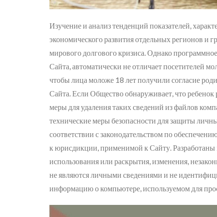
Изучение и анализ тенденций показателей, характ
экономического развития отдельных регионов и гр
мирового долгового кризиса. Однако программное
Сайта, автоматически не отличает посетителей мо
чтобы лица моложе 18 лет получили согласие роди
Сайта. Если Общество обнаруживает, что ребенок 
меры для удаления таких сведений из файлов ком
технические меры безопасности для защиты личны
соответствии с законодательством по обеспечени
к юрисдикции, применимой к Сайту. Разработаны
использования или раскрытия, изменения, незако
не являются личными сведениями и не идентифици
информацию о компьютере, используемом для про