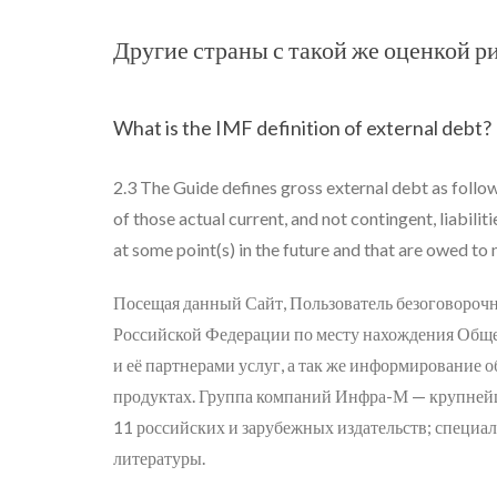
Другие страны с такой же оценкой р
What is the IMF definition of external debt?
2.3 The Guide defines gross external debt as follow
of those actual current, and not contingent, liabilit
at some point(s) in the future and that are owed to
Посещая данный Сайт, Пользователь безоговороч
Российской Федерации по месту нахождения Обще
и её партнерами услуг, а так же информирование 
продуктах. Группа компаний Инфра-М — крупней
11 российских и зарубежных издательств; специа
литературы.