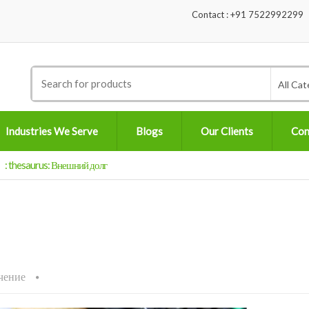
Contact : +91 7522992299
Search
All Cat
for:
Industries We Serve
Blogs
Our Clients
Con
: thesaurus: Внешний долг
чение