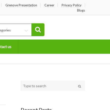
Grenove Presentation
Career
Privacy Policy
Blogs
egories
tact us
Type
your
Search
search
here
Recent Posts