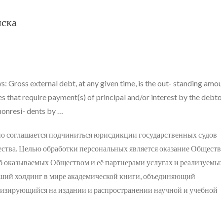
иска
s: Gross external debt, at any given time, is the out- standing amo
ies that require payment(s) of principal and/or interest by the debt
 nonresi- dents by …
но соглашается подчиниться юрисдикции государственных судов
ства. Целью обработки персональных является оказание Общест
об оказываемых Обществом и её партнерами услугах и реализуемы
ший холдинг в мире академической книги, объединяющий
лизирующийся на издании и распространении научной и учебной