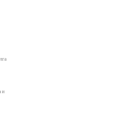
лга
а и