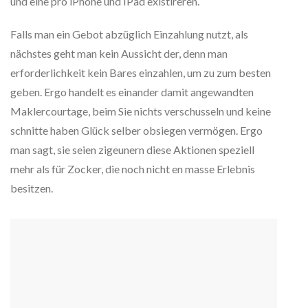
und eine pro iPhone und IPad existireren.
Falls man ein Gebot abzüglich Einzahlung nutzt, als
nächstes geht man kein Aussicht der, denn man
erforderlichkeit kein Bares einzahlen, um zu zum besten
geben. Ergo handelt es einander damit angewandten
Maklercourtage, beim Sie nichts verschusseln und keine
schnitte haben Glück selber obsiegen vermögen. Ergo
man sagt, sie seien zigeunern diese Aktionen speziell
mehr als für Zocker, die noch nicht en masse Erlebnis
besitzen.