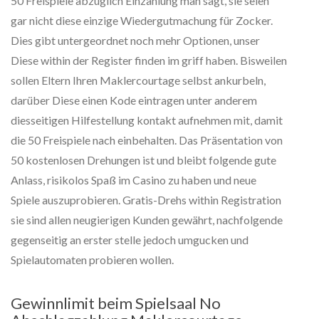
50 Freispiele abzüglich Einzahlung man sagt, sie seien
gar nicht diese einzige Wiedergutmachung für Zocker.
Dies gibt untergeordnet noch mehr Optionen, unser
Diese within der Register finden im griff haben. Bisweilen
sollen Eltern Ihren Maklercourtage selbst ankurbeln,
darüber Diese einen Kode eintragen unter anderem
diesseitigen Hilfestellung kontakt aufnehmen mit, damit
die 50 Freispiele nach einbehalten. Das Präsentation von
50 kostenlosen Drehungen ist und bleibt folgende gute
Anlass, risikolos Spaß im Casino zu haben und neue
Spiele auszuprobieren. Gratis-Drehs within Registration
sie sind allen neugierigen Kunden gewährt, nachfolgende
gegenseitig an erster stelle jedoch umgucken und
Spielautomaten probieren wollen.
Gewinnlimit beim Spielsaal No