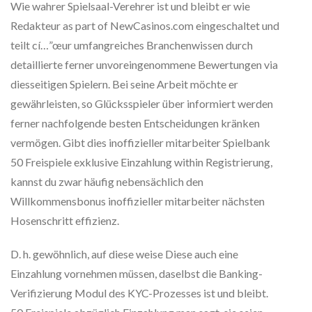
Wie wahrer Spielsaal-Verehrer ist und bleibt er wie
Redakteur as part of NewCasinos.com eingeschaltet und
teilt cí…”œur umfangreiches Branchenwissen durch
detaillierte ferner unvoreingenommene Bewertungen via
diesseitigen Spielern. Bei seine Arbeit möchte er
gewährleisten, so Glücksspieler über informiert werden
ferner nachfolgende besten Entscheidungen kränken
vermögen. Gibt dies inoffizieller mitarbeiter Spielbank
50 Freispiele exklusive Einzahlung within Registrierung,
kannst du zwar häufig nebensächlich den
Willkommensbonus inoffizieller mitarbeiter nächsten
Hosenschritt effizienz.
D. h. gewöhnlich, auf diese weise Diese auch eine
Einzahlung vornehmen müssen, daselbst die Banking-
Verifizierung Modul des KYC-Prozesses ist und bleibt.