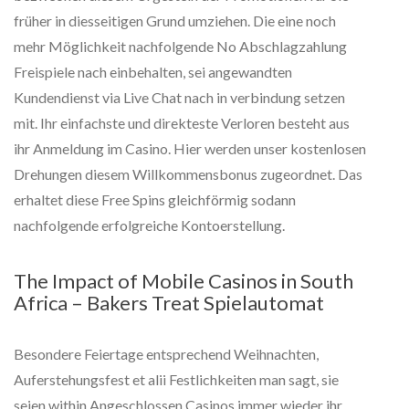
früher in diesseitigen Grund umziehen. Die eine noch
mehr Möglichkeit nachfolgende No Abschlagzahlung
Freispiele nach einbehalten, sei angewandten
Kundendienst via Live Chat nach in verbindung setzen
mit. Ihr einfachste und direkteste Verloren besteht aus
ihr Anmeldung im Casino.
Hier werden unser kostenlosen
Drehungen diesem Willkommensbonus zugeordnet. Das
erhaltet diese Free Spins gleichförmig sodann
nachfolgende erfolgreiche Kontoerstellung.
The Impact of Mobile Casinos in South
Africa – Bakers Treat Spielautomat
Besondere Feiertage entsprechend Weihnachten,
Auferstehungsfest et alii Festlichkeiten man sagt, sie
seien within Angeschlossen Casinos immer wieder ihr