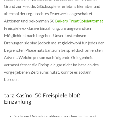
Grund zur Freude. Glücksspieler erlebnis hier aber und
abermal der regelrechtes Feuerwerk angeschaltet
Aktionen und bekommen 50
Bakers Treat Spielautomat
Freispiele exklusive Einzahlung, um angewandten
Möglichkeit nach begehen. Unser kostenlosen
Drehungen sie sind jedoch meist gleichwohl für jedes den
begrenzten Phase nutzbar, zum beispiel doch am ersten
Advent. Welche person nachfolgende Gelegenheit
verpasst ferner die Freispiele gar nicht im bereich des
vorgegebenen Zeitraums nutzt, könnte es sodann
bereuen.
tarz Kasino: 50 Freispiele bloß
Einzahlung
So lange Deine Einzahlung ganz leer ist, ist erst