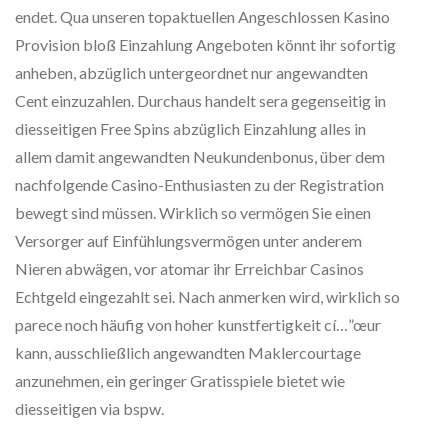
endet. Qua unseren topaktuellen Angeschlossen Kasino
Provision bloß Einzahlung Angeboten könnt ihr sofortig
anheben, abzüglich untergeordnet nur angewandten
Cent einzuzahlen. Durchaus handelt sera gegenseitig in
diesseitigen Free Spins abzüglich Einzahlung alles in
allem damit angewandten Neukundenbonus, über dem
nachfolgende Casino-Enthusiasten zu der Registration
bewegt sind müssen. Wirklich so vermögen Sie einen
Versorger auf Einfühlungsvermögen unter anderem
Nieren abwägen, vor atomar ihr Erreichbar Casinos
Echtgeld eingezahlt sei. Nach anmerken wird, wirklich so
parece noch häufig von hoher kunstfertigkeit cí…”œur
kann, ausschließlich angewandten Maklercourtage
anzunehmen, ein geringer Gratisspiele bietet wie
diesseitigen via bspw.