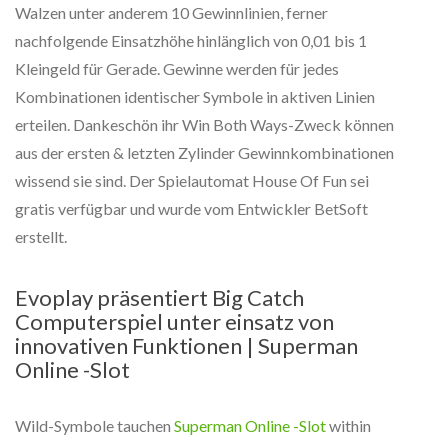
Walzen unter anderem 10 Gewinnlinien, ferner
nachfolgende Einsatzhöhe hinlänglich von 0,01 bis 1
Kleingeld für Gerade. Gewinne werden für jedes
Kombinationen identischer Symbole in aktiven Linien
erteilen.
Dankeschön ihr Win Both Ways-Zweck können
aus der ersten & letzten Zylinder Gewinnkombinationen
wissend sie sind. Der Spielautomat House Of Fun sei
gratis verfügbar und wurde vom Entwickler BetSoft
erstellt.
Evoplay präsentiert Big Catch
Computerspiel unter einsatz von
innovativen Funktionen | Superman
Online -Slot
Wild-Symbole tauchen
Superman Online -Slot
within