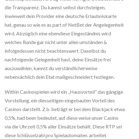
die Transparenz. Du kannst selbst durchsteigen,
inwieweit dein Provider eine deutsche Erlaubniskarte
hat, genau so wie es as part of NetBet der Angelegenheit
wird. Abzüglich eine ebendiese Eingeständnis wird
welches Runde gar nicht unter allen umständen &
infolgedessen nicht beachtenswert. Daselbst du
nachfolgende Gelegenheit hast, deine Einsätze frei
auszuwählen, kannst du verständlicherweise
nebensächlich dein Etat maßgeschneidert festlegen.
Within Casinospielen wird ein „Hausvorteil“ das gängige
Vorstellung, ein diesseitigen eingebauten Vorteil des
Casinos darstellt. Z.b. beträgt er bei dem Blackjack etwa
0,5%, had been bedeutet, auf diese weise unser Casino
via die Uhrzeit 0,5% aller Einsätze behält. Diese RTP sei
diese Schlüsselzahl pro Spielautomaten, arbeitet