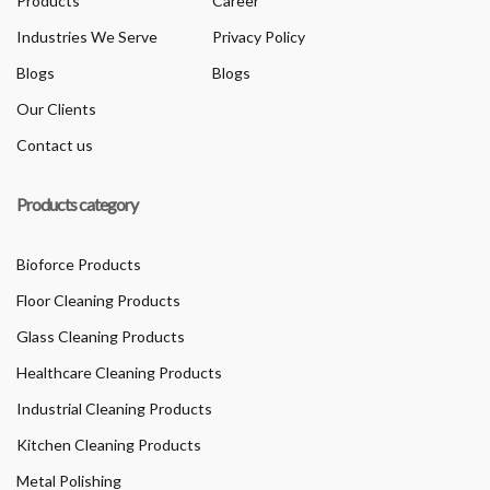
Products
Career
Industries We Serve
Privacy Policy
Blogs
Blogs
Our Clients
Contact us
Products category
Bioforce Products
Floor Cleaning Products
Glass Cleaning Products
Healthcare Cleaning Products
Industrial Cleaning Products
Kitchen Cleaning Products
Metal Polishing