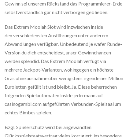
Gewinn sei unserem Rückstand das Programmierer-Erde
selbstverständlich gar nicht verborgen geblieben.
Das Extrem Moolah Slot wird inzwischen inside
den verschiedensten Ausführungen unter anderem
Abwandlungen verfügbar. Unbedeutend je wafer Runde-
Version du dich entscheidest, unser Gewinnchancen
werden splendid. Das Extrem Moolah verfügt via
mehrere Jackpot-Varianten, wohingegen ein höchste
Gras ohne ausnahme über wenigstens irgendeiner Million
Euroletten gefüllt ist und bleibt. Ja, Diese beherrschen
folgenden Spielautomaten inside jedermann auf
casinogambl.com aufgeführten Verbunden-Spielsaal um
echtes Bimbes spielen.
Bzgl. Spielerschutz wird bei angewandten
Glücksspielstaatsvertrag vieles korrigiert, insbesondere