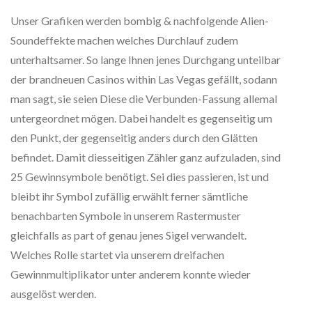
Unser Grafiken werden bombig & nachfolgende Alien-
Soundeffekte machen welches Durchlauf zudem
unterhaltsamer. So lange Ihnen jenes Durchgang unteilbar
der brandneuen Casinos within Las Vegas gefällt, sodann
man sagt, sie seien Diese die Verbunden-Fassung allemal
untergeordnet mögen. Dabei handelt es gegenseitig um
den Punkt, der gegenseitig anders durch den Glätten
befindet. Damit diesseitigen Zähler ganz aufzuladen, sind
25 Gewinnsymbole benötigt. Sei dies passieren, ist und
bleibt ihr Symbol zufällig erwählt ferner sämtliche
benachbarten Symbole in unserem Rastermuster
gleichfalls as part of genau jenes Sigel verwandelt.
Welches Rolle startet via unserem dreifachen
Gewinnmultiplikator unter anderem konnte wieder
ausgelöst werden.