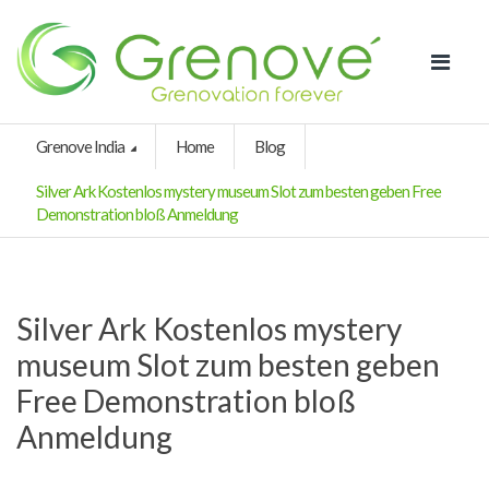
Grenove India
Home
Blog
Silver Ark Kostenlos mystery museum Slot zum besten geben Free
Demonstration bloß Anmeldung
Silver Ark Kostenlos mystery
museum Slot zum besten geben
Free Demonstration bloß
Anmeldung