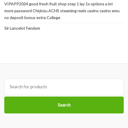
VIPAPP2024 good fresh fruit shop step 1 lay 1x options a lot
more password Chișinău ACHS steaming reels casino casino emu
no deposit bonus extra College
Sir Lancelot Fandom
Search
for:
Search