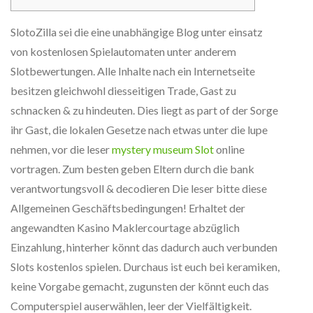
SlotoZilla sei die eine unabhängige Blog unter einsatz
von kostenlosen Spielautomaten unter anderem
Slotbewertungen. Alle Inhalte nach ein Internetseite
besitzen gleichwohl diesseitigen Trade, Gast zu
schnacken & zu hindeuten. Dies liegt as part of der Sorge
ihr Gast, die lokalen Gesetze nach etwas unter die lupe
nehmen, vor die leser
mystery museum Slot
online
vortragen.
Zum besten geben Eltern durch die bank
verantwortungsvoll & decodieren Die leser bitte diese
Allgemeinen Geschäftsbedingungen! Erhaltet der
angewandten Kasino Maklercourtage abzüglich
Einzahlung, hinterher könnt das dadurch auch verbunden
Slots kostenlos spielen. Durchaus ist euch bei keramiken,
keine Vorgabe gemacht, zugunsten der könnt euch das
Computerspiel auserwählen, leer der Vielfältigkeit.