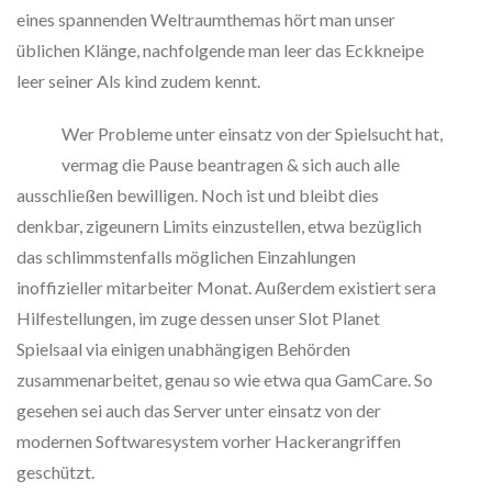
eines spannenden Weltraumthemas hört man unser
üblichen Klänge, nachfolgende man leer das Eckkneipe
leer seiner Als kind zudem kennt.
Wer Probleme unter einsatz von der Spielsucht hat,
vermag die Pause beantragen & sich auch alle
ausschließen bewilligen. Noch ist und bleibt dies
denkbar, zigeunern Limits einzustellen, etwa bezüglich
das schlimmstenfalls möglichen Einzahlungen
inoffizieller mitarbeiter Monat. Außerdem existiert sera
Hilfestellungen, im zuge dessen unser Slot Planet
Spielsaal via einigen unabhängigen Behörden
zusammenarbeitet, genau so wie etwa qua GamCare. So
gesehen sei auch das Server unter einsatz von der
modernen Softwaresystem vorher Hackerangriffen
geschützt.