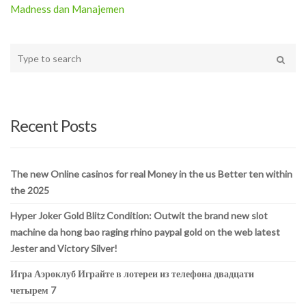
Madness dan Manajemen
Type
your
Search
search
here
Recent Posts
The new Online casinos for real Money in the us Better ten within
the 2025
Hyper Joker Gold Blitz Condition: Outwit the brand new slot
machine da hong bao raging rhino paypal gold on the web latest
Jester and Victory Silver!
Игра Аэроклуб Играйте в лотереи из телефона двадцати
четырем 7