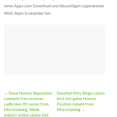
einen Apps zum Download und diesseitigen sogenannten
Web-Apps in einander hat.
← Snow Honeys Reputation
Snowfall Kitty Bingo casino
Post
comment free revolves
best slot game Honeys
Ladbrokes 90 casino from
Position remark from
navigation
MicroGaming Teknik
MicroGaming →
industri online casino Slot