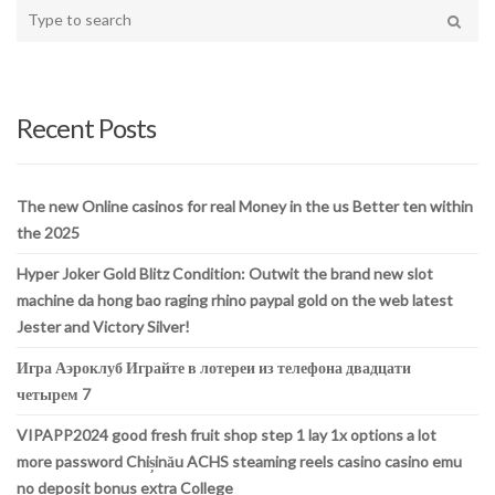
Type
your
Search
search
here
Recent Posts
The new Online casinos for real Money in the us Better ten within
the 2025
Hyper Joker Gold Blitz Condition: Outwit the brand new slot
machine da hong bao raging rhino paypal gold on the web latest
Jester and Victory Silver!
Игра Аэроклуб Играйте в лотереи из телефона двадцати
четырем 7
VIPAPP2024 good fresh fruit shop step 1 lay 1x options a lot
more password Chișinău ACHS steaming reels casino casino emu
no deposit bonus extra College