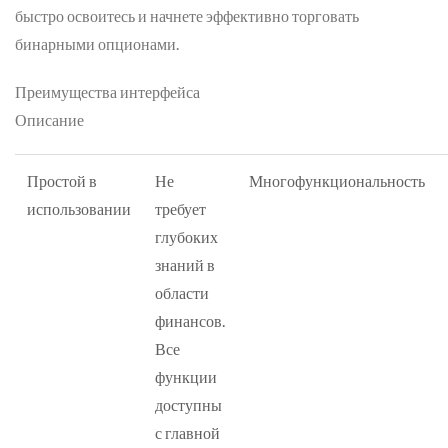
быстро освоитесь и начнете эффективно торговать
бинарными опционами.
Преимущества интерфейса
Описание
Простой в
Не
Многофункциональность
использовании
требует
глубоких
знаний в
области
финансов.
Все
функции
доступны
с главной