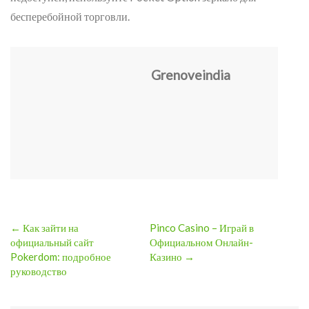
бесперебойной торговли.
Grenoveindia
← Как зайти на
Pinco Casino – Играй в
Post
официальный сайт
Официальном Онлайн-
Pokerdom: подробное
Казино →
navigation
руководство