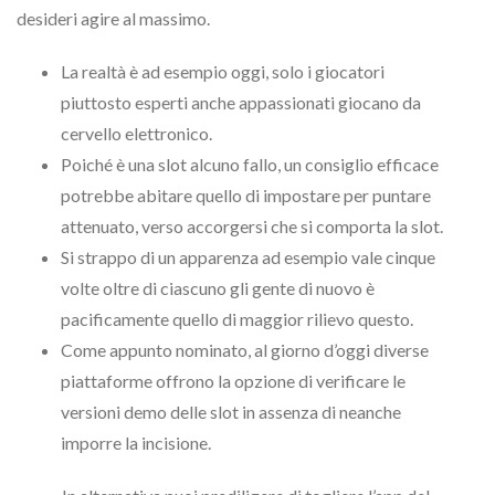
desideri agire al massimo.
La realtà è ad esempio oggi, solo i giocatori
piuttosto esperti anche appassionati giocano da
cervello elettronico.
Poiché è una slot alcuno fallo, un consiglio efficace
potrebbe abitare quello di impostare per puntare
attenuato, verso accorgersi che si comporta la slot.
Si strappo di un apparenza ad esempio vale cinque
volte oltre di ciascuno gli gente di nuovo è
pacificamente quello di maggior rilievo questo.
Come appunto nominato, al giorno d’oggi diverse
piattaforme offrono la opzione di verificare le
versioni demo delle slot in assenza di neanche
imporre la incisione.