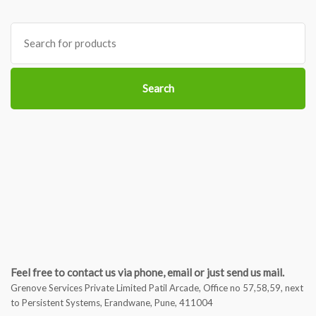
Search
for:
Search
Feel free to contact us via phone, email or just send us mail.
Grenove Services Private Limited Patil Arcade, Office no 57,58,59, next
to Persistent Systems, Erandwane, Pune, 411004