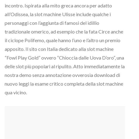
incontro. Ispirata alla mito greca ancora per adatto
all’Odissea, la slot machine Ulisse include qualche i
personaggi con l’aggiunta di famosi del idillio
tradizionale omerico, ad esempio che la fata Circe anche
il ciclope Polifemo, quale hanno l’uno e l’altro un premio
apposito. Il sito con Italia dedicato alla slot machine
“Fowl Play Gold” ovvero “Chioccia dalle Uova D’oro“, una
delle slot più popolari al ripulito. Atto immediatamente la
nostra demo senza annotazione ovverosia download di
nuovo leggi la esame critico completa della slot machine
qua vicino.