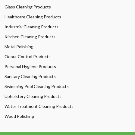
Glass Cleaning Products
Healthcare Cleaning Products
Industrial Cleaning Products
Kitchen Cleaning Products
Metal Polishing
Odour Control Products
Personal Hygiene Products
Sanitary Cleaning Products
Swimming Pool Cleaning Products
Upholstery Cleaning Products
Water Treatment Cleaning Products
Wood Polishing