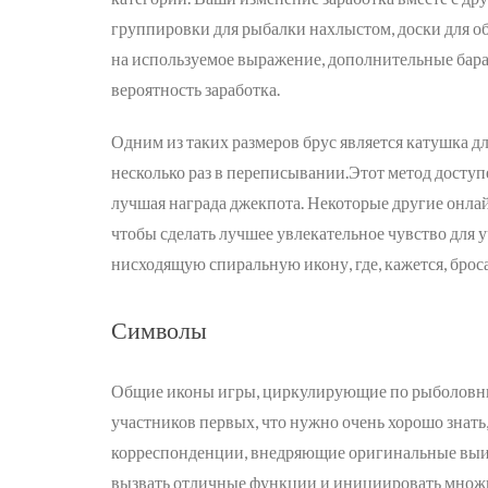
группировки для рыбалки нахлыстом, доски для о
на используемое выражение, дополнительные бара
вероятность заработка.
Одним из таких размеров брус является катушка дл
несколько раз в переписывании.Этот метод доступен
лучшая награда джекпота. Некоторые другие онл
чтобы сделать лучшее увлекательное чувство для у
нисходящую спиральную икону, где, кажется, броса
Символы
Общие иконы игры, циркулирующие по рыболовны
участников первых, что нужно очень хорошо знать
корреспонденции, внедряющие оригинальные выигр
вызвать отличные функции и инициировать множи