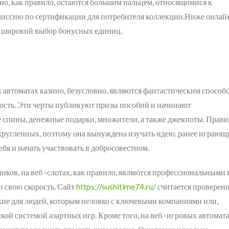
о, как правило, остаются большим пальцем, относящимися к
омиссию по сертификации для потребителя коллекции.Ниже онлай
е широкий выбор бонусных единиц.
 автоматах казино, безусловно, являются фантастическим способ
сть. Эти черты публикуют призы пособий и начинают
 спины, денежные подарки, множители, а также джекпоты. Прави
кругленных, поэтому она вынуждена изучать идею, ранее играющ
ебя и начать участвовать в добросовестном.
ков, на веб -слотах, как правило, являются профессиональными 
 свою скорость. Сайт
https://sushitime74.ru/
считается проверен
икие для людей, которым неловко с ключевыми компаниями или,
ской системой азартных игр. Кроме того, на веб -игровых автомат