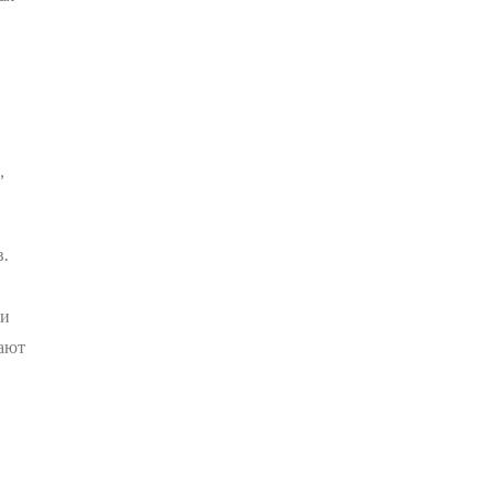
,
.
ми
ают