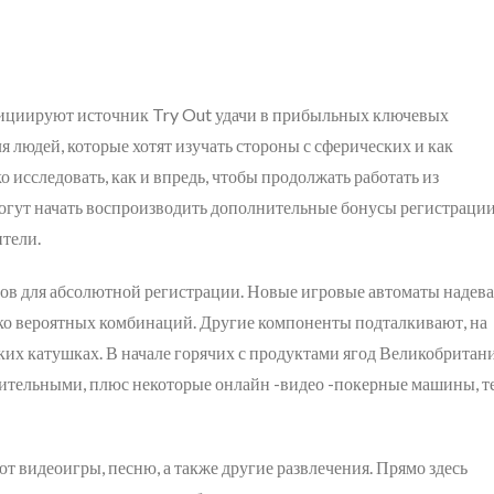
ициируют источник Try Out удачи в прибыльных ключевых
 людей, которые хотят изучать стороны с сферических и как
о исследовать, как и впредь, чтобы продолжать работать из
могут начать воспроизводить дополнительные бонусы регистрации
тели.
в для абсолютной регистрации. Новые игровые автоматы надев
ко вероятных комбинаций. Другие компоненты подталкивают, на
цких катушках. В начале горячих с продуктами ягод Великобритан
ючительными, плюс некоторые онлайн -видео -покерные машины, т
т видеоигры, песню, а также другие развлечения. Прямо здесь