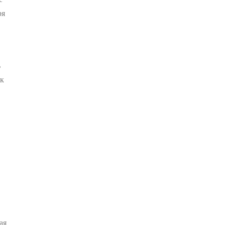
ря
ь
ак
ая