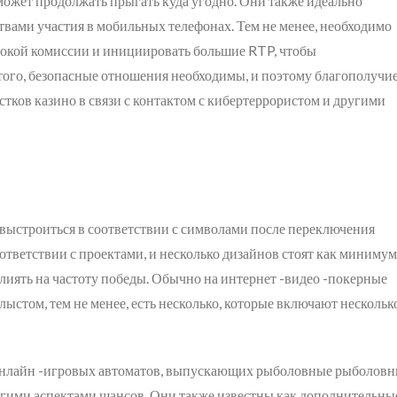
может продолжать прыгать куда угодно. Они также идеально
твами участия в мобильных телефонах. Тем не менее, необходимо
сокой комиссии и инициировать большие RTP, чтобы
того, безопасные отношения необходимы, и поэтому благополучие
стков казино в связи с контактом с кибертеррористом и другими
ы выстроиться в соответствии с символами после переключения
ответствии с проектами, и несколько дизайнов стоят как минимум
лиять на частоту победы. Обычно на интернет -видео -покерные
стом, тем не менее, есть несколько, которые включают нескольк
 онлайн -игровых автоматов, выпускающих рыболовные рыболов
ругими аспектами шансов. Они также известны как дополнительны