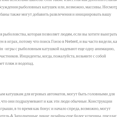
бсуждения рыболовных катушек или, возможно, массивы. Несмот
баны также могут добавить развлечения и инициировать вашу
я рыболовства, которая позволяет людям, если вы хотите выиграт
 в играх, потому что поиск Гонзо в Netent, и вы часто видели, к
айн -игры с рыболовным катушкой надевают еще одну анимацию,
частников. Инциденты, когда, пожалуйста, возьмите с собой
ет пляж и водопад.
м катушкам для игровых автоматов, могут быть головными для
, что они подразумевают и как эти люди обычные. Конструкции
ыши, в то время как бонус и начало спреда, возможно, могут
тель A Заполненные дикие дизайны еще более успешны, предлаг