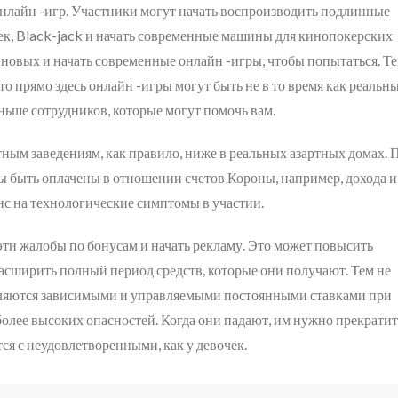
онлайн -игр. Участники могут начать воспроизводить подлинные
ек, Black-jack и начать современные машины для кинопокерских
 новых и начать современные онлайн -игры, чтобы попытаться. Т
что прямо здесь онлайн -игры могут быть не в то время как реальны
еньше сотрудников, которые могут помочь вам.
ным заведениям, как правило, ниже в реальных азартных домах. 
ы быть оплачены в отношении счетов Короны, например, дохода и
анс на технологические симптомы в участии.
эти жалобы по бонусам и начать рекламу. Это может повысить
расширить полный период средств, которые они получают. Тем не
являются зависимыми и управляемыми постоянными ставками при
 более высоких опасностей. Когда они падают, им нужно прекратит
тся с неудовлетворенными, как у девочек.