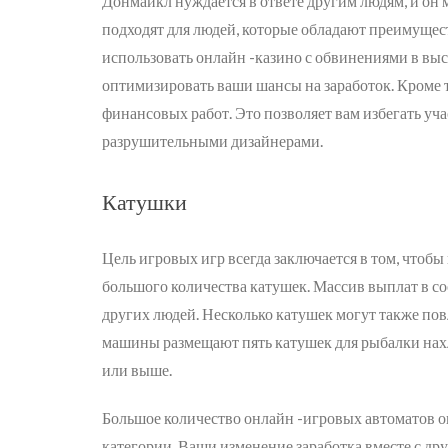
Донмайкл нуждается в ответе другим людям, и он 
подходят для людей, которые обладают преимущес
использовать онлайн -казино с обвинениями в вы
оптимизировать ваши шансы на заработок. Кроме 
финансовых работ. Это позволяет вам избегать уча
разрушительными дизайнерами.
Катушки
Цель игровых игр всегда заключается в том, чтоб
большого количества катушек. Массив выплат в со
других людей. Несколько катушек могут также пов
машины размещают пять катушек для рыбалки нахлы
или выше.
Большое количество онлайн -игровых автоматов
категории. Ваши изменение заработка вместе с д