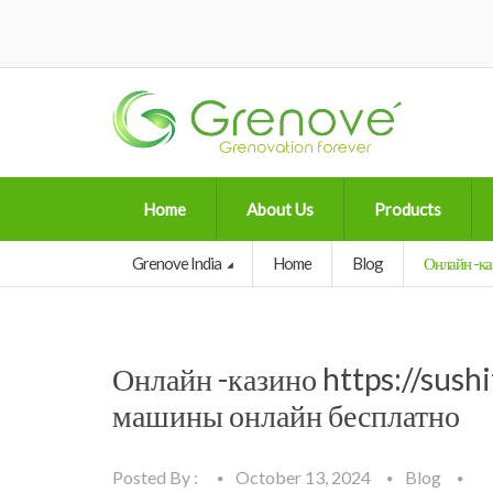
Home
About Us
Products
Grenove India
Home
Blog
Онлайн -ка
Онлайн -казино https://sush
машины онлайн бесплатно
Posted By :
October 13, 2024
Blog