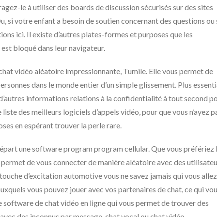
ez-le à utiliser des boards de discussion sécurisés sur des sites
u, si votre enfant a besoin de soutien concernant des questions ou
ns ici. Il existe d’autres plates-formes et purposes que les
 est bloqué dans leur navigateur.
chat vidéo aléatoire impressionnante, Tumile. Elle vous permet de
rsonnes dans le monde entier d’un simple glissement. Plus essenti
d’autres informations relations à la confidentialité à tout second p
iste des meilleurs logiciels d’appels vidéo, pour que vous n’ayez p
es en espérant trouver la perle rare.
départ une software program program cellular. Que vous préfériez 
 permet de vous connecter de manière aléatoire avec des utilisate
 touche d’excitation automotive vous ne savez jamais qui vous allez
x auxquels vous pouvez jouer avec vos partenaires de chat, ce qui vo
 software de chat vidéo en ligne qui vous permet de trouver des
avec des inconnus par message, chat vocal ou chat vidéo.