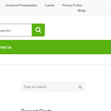
Grenove Presentation
Career
Privacy Policy
Blogs
egories
tact us
Type
your
Search
search
here
Recent Posts