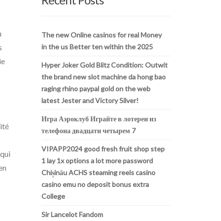
u
The new Online casinos for real Money
s
in the us Better ten within the 2025
ie
Hyper Joker Gold Blitz Condition: Outwit
the brand new slot machine da hong bao
raging rhino paypal gold on the web
latest Jester and Victory Silver!
Игра Аэроклуб Играйте в лотереи из
ité
телефона двадцати четырем 7
VIPAPP2024 good fresh fruit shop step
 qui
1 lay 1x options a lot more password
en
Chișinău ACHS steaming reels casino
casino emu no deposit bonus extra
College
Sir Lancelot Fandom