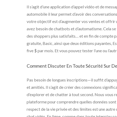
Il s’agit d’une application d’appel vidéo et de messag
automobile il leur permet d’avoir des conversations
votre objectif est d’augmenter vos ventes et offrir
avez besoin de chatbots et d’automatisme. Cela se t
des shoppers plus satisfaits… et en fin de compte p
gratuite, Basic, ainsi que deux éditions payantes, Es
five $ par mois. Et vous pouvez tester l’une ou l’au
Comment Discuter En Toute Sécurité Sur D
Pas besoin de longues inscriptions—il suffit d’appu
et amitiés. Il s’agit de créer des connexions signifi
d’explorer et de chatter à tout second. Nous vous 
plateforme pour comprendre quelles données sont
respect de la vie privée et des limites est une autr
chat vidéo. En ligne, comme dans toute interplay soc