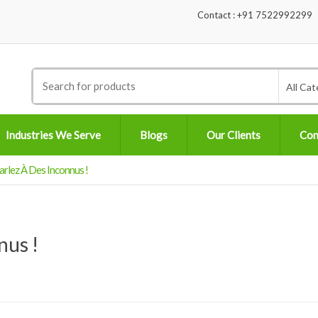
Contact : +91 7522992299
Search
All Cat
for:
Industries We Serve
Blogs
Our Clients
Con
arlez À Des Inconnus !
nus !