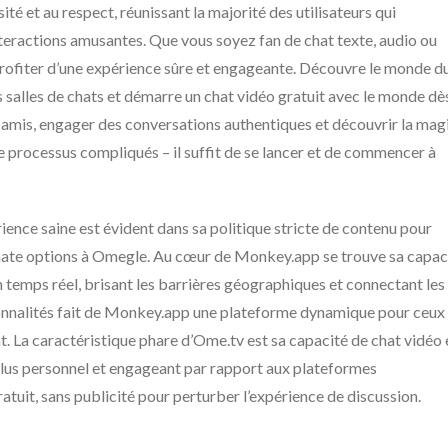
é et au respect, réunissant la majorité des utilisateurs qui
interactions amusantes. Que vous soyez fan de chat texte, audio ou
profiter d’une expérience sûre et engageante. Découvre le monde d
s salles de chats et démarre un chat vidéo gratuit avec le monde dè
x amis, engager des conversations authentiques et découvrir la mag
e processus compliqués – il suffit de se lancer et de commencer à
ence saine est évident dans sa politique stricte de contenu pour
ternate options à Omegle. Au cœur de Monkey.app se trouve sa capac
n temps réel, brisant les barrières géographiques et connectant les
ionnalités fait de Monkey.app une plateforme dynamique pour ceux
nt. La caractéristique phare d’Ome.tv est sa capacité de chat vidéo 
lus personnel et engageant par rapport aux plateformes
ratuit, sans publicité pour perturber l’expérience de discussion.