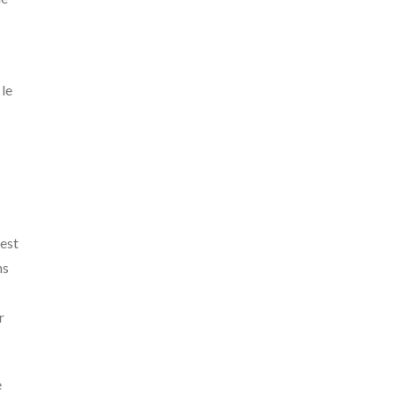
 le
 est
ns
r
e