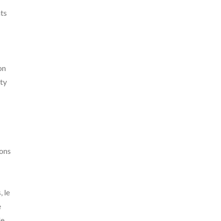
nts
on
ety
ions
, le
e
de