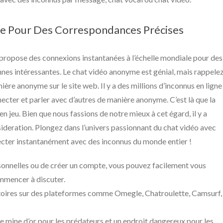
oire Pour Des Correspondances Précises
, propose des connexions instantanées à l’échelle mondiale pour des
nes intéressantes. Le chat vidéo anonyme est génial, mais rappele
re anonyme sur le site web. Il y a des millions d’inconnus en ligne
necter et parler avec d’autres de manière anonyme. C’est là que la
en jeu. Bien que nous fassions de notre mieux à cet égard, il y a
ideration. Plongez dans l’univers passionnant du chat vidéo avec
ecter instantanément avec des inconnus du monde entier !
sonnelles ou de créer un compte, vous pouvez facilement vous
mmencer à discuter.
toires sur des plateformes comme Omegle, Chatroulette, Camsurf,
ne mine d’or pour les prédateurs et un endroit dangereux pour les