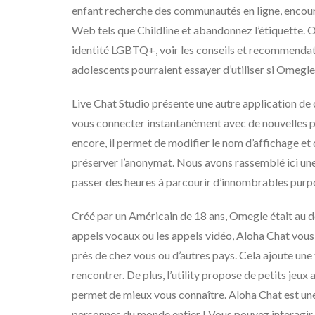
enfant recherche des communautés en ligne, encourag
Web tels que Childline et abandonnez l’étiquette. O
identité LGBTQ+, voir les conseils et recommendatio
adolescents pourraient essayer d’utiliser si Omegle
Live Chat Studio présente une autre application de 
vous connecter instantanément avec de nouvelles pe
encore, il permet de modifier le nom d’affichage et 
préserver l’anonymat. Nous avons rassemblé ici une l
passer des heures à parcourir d’innombrables purpos
Créé par un Américain de 18 ans, Omegle était au 
appels vocaux ou les appels vidéo, Aloha Chat vous
près de chez vous ou d’autres pays. Cela ajoute une
rencontrer. De plus, l’utility propose de petits jeu
permet de mieux vous connaître. Aloha Chat est une
personnes du monde entier ! Vous pouvez interagir 