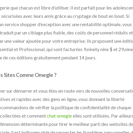
erie que chacun est libre d’utiliser. Il est parfait pour les adolesce
 sécurisées avec leurs amis grâce au cryptage de bout en bout. Si
 un service shopper d’exception avec une rentabilité optimale, vous
raduit par un ciblage plus fiable, des coûts de personnel réduits et
ar une valeur ajoutée pour votre entreprise. Ils proposent une éditi
sential et Professional, qui sont facturées 9,ninety nine $ et 29,nin
tre de ces éditions gratuitement pendant 14 jours.
es Sites Comme Omegle ?
yer sur démarrer et vous êtes en route vers de nouvelles conversat
catives et rapides avec des gens en ligne, vous donnant la liberté
recommandons de vérifier la politique de confidentialité de chaque
 collectées et comment
chat omegle
elles sont utilisées. Par ailleurs
e dimension déterminante pour tirer le meilleur parti des websites d
iale, il est indispensable de respecter les frontières personnelles 