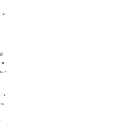
 son
al
our
as à
les
urs
us