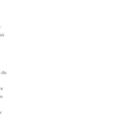
s
lus
s du
re
un
ir