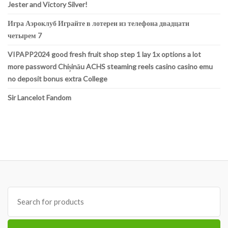
Jester and Victory Silver!
Игра Аэроклуб Играйте в лотереи из телефона двадцати
четырем 7
VIPAPP2024 good fresh fruit shop step 1 lay 1x options a lot
more password Chișinău ACHS steaming reels casino casino emu
no deposit bonus extra College
Sir Lancelot Fandom
Search
for: