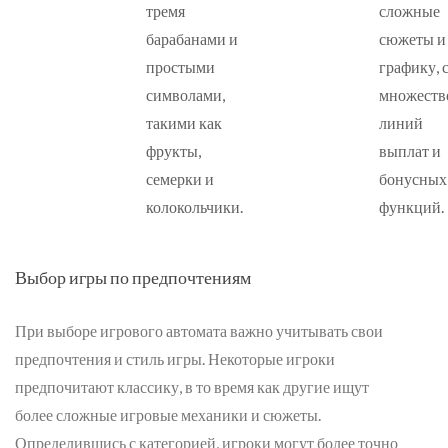
тремя
сложные
барабанами и
сюжеты и
простыми
графику, 
символами,
множеств
такими как
линий
фрукты,
выплат и
семерки и
бонусных
колокольчики.
функций.
Выбор игры по предпочтениям
При выборе игрового автомата важно учитывать свои
предпочтения и стиль игры. Некоторые игроки
предпочитают классику, в то время как другие ищут
более сложные игровые механики и сюжеты.
Определившись с категорией, игроки могут более точно