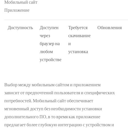
Мобильный сайт
Приложение
Доступность
Доступен
Требуется
Обновления
через
скачивание
браузер на
и
любом
установка
устройстве
Выбор между мобильным сайтом и приложением
зависит от предпочтений пользователя и специфических
потребностей. Мобильный сайт обеспечивает
мгновенный доступ без необходимости установки
дополнительного ПО, в то время как приложение
предлагает более глубокую интеграцию с устройством и