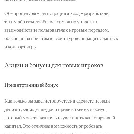
Обе процедуры – регистрация и вход – разработаны
таким образом, чтобы максимально упростить
взаимодействие пользователя с игровым порталом,
обеспечивая при этом высокий уровень защиты данных
и комфорт игры.
Акции и бонусы для новых игроков
Приветственный бонус
Как только вы зарегистрируетесь и сделаете первый
депозит, вас ждет щедрый приветственный бонус,
который может значительно увеличить ваш стартовый
капитал. Это отличная возможность опробовать