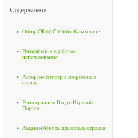
Содержимое
Обзор Olimp Casino в Казахстане
Интерфейс и удобство
использования
Ассортимент игр и спортивных
ставок
Регистрация и Вход в Игровой
Портал
Акции и бонусы для новых игроков