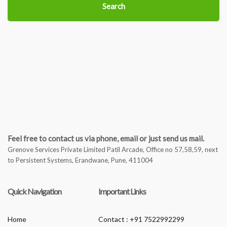
Search
Feel free to contact us via phone, email or just send us mail.
Grenove Services Private Limited Patil Arcade, Office no 57,58,59, next
to Persistent Systems, Erandwane, Pune, 411004
Quick Navigation
Important Links
Home
Contact : +91 7522992299