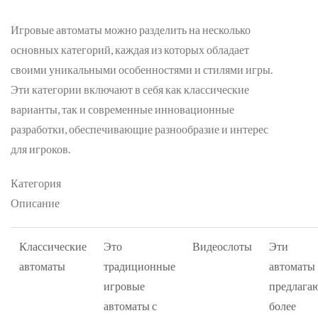
Игровые автоматы можно разделить на несколько
основных категорий, каждая из которых обладает
своими уникальными особенностями и стилями игры.
Эти категории включают в себя как классические
варианты, так и современные инновационные
разработки, обеспечивающие разнообразие и интерес
для игроков.
Категория
Описание
Классические
Это
Видеослоты
Эти
автоматы
традиционные
автоматы
игровые
предлага
автоматы с
более