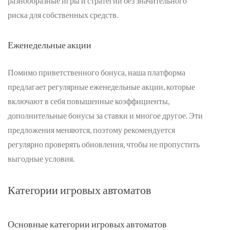
разнообразные игры и стратегии без значительного
риска для собственных средств.
Еженедельные акции
Помимо приветственного бонуса, наша платформа
предлагает регулярные еженедельные акции, которые
включают в себя повышенные коэффициенты,
дополнительные бонусы за ставки и многое другое. Эти
предложения меняются, поэтому рекомендуется
регулярно проверять обновления, чтобы не пропустить
выгодные условия.
Категории игровых автоматов
Основные категории игровых автоматов