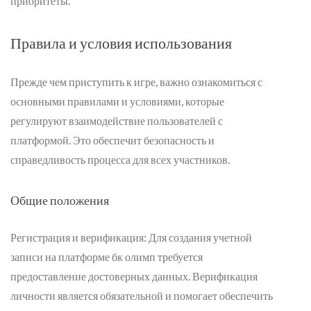
приоритеты.
Правила и условия использования
Прежде чем приступить к игре, важно ознакомиться с
основными правилами и условиями, которые
регулируют взаимодействие пользователей с
платформой. Это обеспечит безопасность и
справедливость процесса для всех участников.
Общие положения
Регистрация и верификация: Для создания учетной
записи на платформе бк олимп требуется
предоставление достоверных данных. Верификация
личности является обязательной и помогает обеспечить