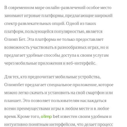
В современном мире онлайн-развлечений особое место
занимают игровые платформы, предлагающие широкий
спектр развлекательных опций. Одной из таких
платформ, пользующейся популярностью, является
Олимп Бет. Эта платформа не только предоставляет
возможность участвовать в разнообразных играх, но и
предлагает удобные способы доступа к своим услугам
через мобильные приложения и веб-интерфейс.
Для тех, кто предпочитает мобильные устройства,
Олимпбет предлагает специальное приложение, которое
можно легко скачать и установить на свой смартфон или
планшет. Это позволяет пользователям наслаждаться
всеми преимуществами игры в любом месте и в любое
время. Кроме того,
olimp
bet известен своим удобным и
интуитивно понятным интерфейсом, что делает процесс