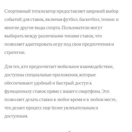
Спортивный тотализатор предоставляет широкий выбор
событий для ставок, включая футбол, баскетбол, теннис и
многие другие виды спорта. Пользователи могут
выбирать между различными типами ставок, что
позволяет адаптировать игру под свои предпочтения и
стратегии.
Для тех, кто предпочитает мобильное взаимодействие,
доступны специальные приложения, которые
обеспечивают удобный и быстрый доступ к
функционалу ставок прямо с вашего смартфона. Это
позволяет делать ставки в любое время и в любом месте,
что делает процесс еще более увлекательным и
доступным.