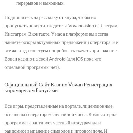
перерывов и выходных.
Подпишитесь на рассылку от клуба, чтобы но
пропускать новости, следите за Vovancasino и Телеграм,
Инстаграм, Вконтакте. У нас а платформе вы всегда
найдете обзоры актуальных предложений оператора. Не
все же тогда советуем попробовать скачать приложение
Вован казино на свой Android (для iOS пока что
отдельной программы нет).
Официальный Сайт Казино Vovan Регистрация
киромарусом Бонусами
Все игры, представленные на портале, лицензионные,
оснащены генератором случайной чисел. Компьютерная
программа гарантирует честный исход раунда и
рандомное выпадение символов и игровом поле. И