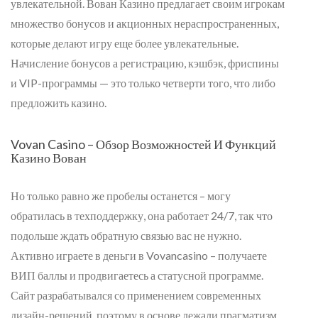
увлекательной. Вован Казино предлагает своим игрокам
множество бонусов и акционных нераспространенных,
которые делают игру еще более увлекательные.
Начисление бонусов а регистрацию, кэшбэк, фриспины
и VIP-программы — это только четверти того, что либо
предложить казино.
Vovan Casino – Обзор Возможностей И Функций
Казино Вован
Но только равно же пробелы останется – могу
обратилась в техподдержку, она работает 24/7, так что
подольше ждать обратную связью вас не нужно.
Активно играете в деньги в Vovancasino – получаете
ВИП баллы и продвигаетесь а статусной программе.
Сайт разрабатывался со применением современных
дизайн-решений, поэтому в основе лежали прагматизм,