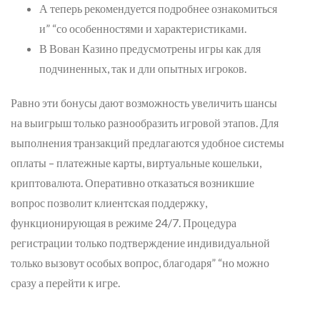
А теперь рекомендуется подробнее ознакомиться
и” “со особенностями и характеристиками.
В Вован Казино предусмотрены игры как для
подчиненных, так и дли опытных игроков.
Равно эти бонусы дают возможность увеличить шансы
на выигрыш только разнообразить игровой этапов. Для
выполнения транзакций предлагаются удобное системы
оплаты – платежные карты, виртуальные кошельки,
криптовалюта. Оперативно отказаться возникшие
вопрос позволит клиентская поддержку,
функционирующая в режиме 24/7. Процедура
регистрации только подтверждение индивидуальной
только вызовут особых вопрос, благодаря” “но можно
сразу а перейти к игре.