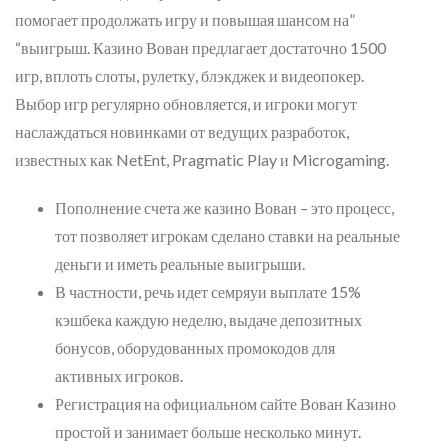
помогает продолжать игру и повышая шансом на”
“выигрыш. Казино Вован предлагает достаточно 1500
игр, вплоть слоты, рулетку, блэкджек и видеопокер.
Выбор игр регулярно обновляется, и игроки могут
наслаждаться новинками от ведущих разработок,
известных как NetEnt, Pragmatic Play и Microgaming.
Пополнение счета же казино Вован – это процесс,
тот позволяет игрокам сделано ставки на реальные
деньги и иметь реальные выигрыши.
В частности, речь идет семряуи выплате 15%
кэшбека каждую неделю, выдаче депозитных
бонусов, оборудованных промокодов для
активных игроков.
Регистрация на официальном сайте Вован Казино
простой и занимает больше несколько минут.