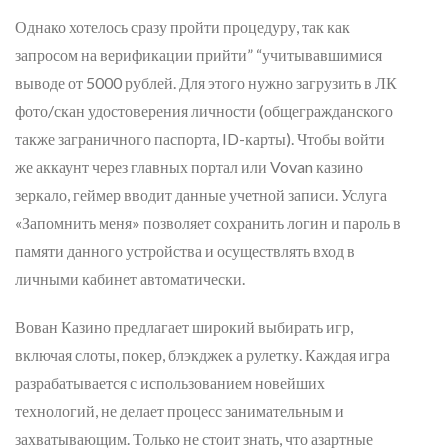
Однако хотелось сразу пройти процедуру, так как
запросом на верификации прийти” “учитывавшимися
выводе от 5000 рублей. Для этого нужно загрузить в ЛК
фото/скан удостоверения личности (общегражданского
также заграничного паспорта, ID-карты). Чтобы войти
же аккаунт через главных портал или Vovan казино
зеркало, геймер вводит данные учетной записи. Услуга
«Запомнить меня» позволяет сохранить логин и пароль в
памяти данного устройства и осуществлять вход в
личными кабинет автоматически.
Вован Казино предлагает широкий выбирать игр,
включая слоты, покер, блэкджек а рулетку. Каждая игра
разрабатывается с использованием новейших
технологий, не делает процесс занимательным и
захватывающим. Только не стоит знать, что азартные