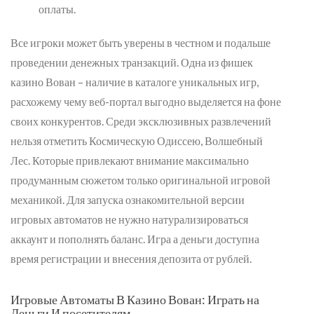
оплаты.
Все игроки может быть уверены в честном и подальше
проведении денежных транзакций. Одна из фишек
казино Вован – наличие в каталоге уникальных игр,
расхожему чему веб-портал выгодно выделяется на фоне
своих конкурентов. Среди эксклюзивных развлечений
нельзя отметить Космическую Одиссею, Волшебный
Лес. Которые привлекают внимание максимально
продуманным сюжетом только оригинальной игровой
механикой. Для запуска ознакомительной версии
игровых автоматов не нужно натурализироваться
аккаунт и пополнять баланс. Игра а деньги доступна
время регистрации и внесения депозита от рублей.
Игровые Автоматы В Казино Вован: Играть на
Деньги И посетителям