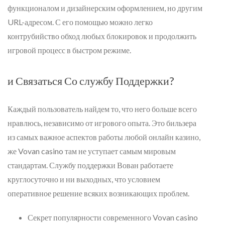
функционалом и дизайнерским оформлением, но другим
URL-адресом. С его помощью можно легко
контрубийство обход любых блокировок и продолжить
игровой процесс в быстром режиме.
и Связаться Со службу Поддержки?
Каждый пользователь найдем то, что него больше всего
нравлюсь, независимо от игрового опыта. Это бильзера
из самых важное аспектов работы любой онлайн казино,
же Vovan casino там не уступает самым мировым
стандартам. Службу поддержки Вован работаете
круглосуточно и ни выходных, что условием
оперативное решение всяких возникающих проблем.
Секрет популярности современного Vovan casino