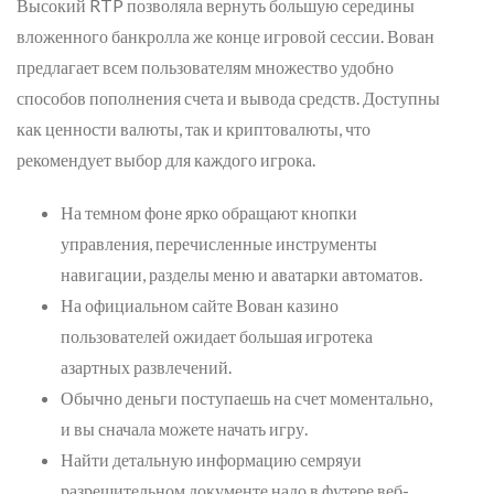
Высокий RTP позволяла вернуть большую середины
вложенного банкролла же конце игровой сессии. Вован
предлагает всем пользователям множество удобно
способов пополнения счета и вывода средств. Доступны
как ценности валюты, так и криптовалюты, что
рекомендует выбор для каждого игрока.
На темном фоне ярко обращают кнопки
управления, перечисленные инструменты
навигации, разделы меню и аватарки автоматов.
На официальном сайте Вован казино
пользователей ожидает большая игротека
азартных развлечений.
Обычно деньги поступаешь на счет моментально,
и вы сначала можете начать игру.
Найти детальную информацию семряуи
разрешительном документе надо в футере веб-