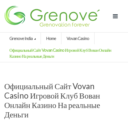
Grenove India
Home
Vovan Casino
Официальный Сайт Vovan Casino Игровой Клуб Вован Онлайн
Казино На реальные Деньги
Официальный Сайт Vovan
Casino Игровой Клуб Вован
Онлайн Казино На реальные
Деньги