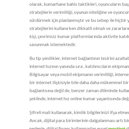
olarak, kumarhane bahis taktikleri, oyuncuların baş
stratejilerin verimliliği, oyunun niteliğine ve oyun
sürdürmek için planlanmıştır ve bu sebep ile hiçbir
stratejilerini kullanırken dikkatli olmalı ve zararl
kişi, çevrimsiz kumar platformlarında aktivite katıl
savunmak istemektedir.
Bu tip yenilikler, internet bağlantının tesirini azalt
internet hızının yanında sıra , katılımcıların ekipma
Bilgisayar veya mobil ekipmanın verimliliği, internet 
bir internet ilişkisiyle bile daha daha mükemmel bir
bağlantısına değil de, benzer zaman diliminde kullan
şeklinde, internet hız online kumar yaşantısında değe
Şifreli mali kullanarak, kimlik bilgilerinizi ifşa et
Ancak, dijital para birimlerinin dalgalanması artı b
nedenle, dijital finans kullanmadan evvel
mostbet
d