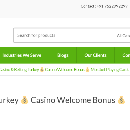
Contact : +91 7522992299
Search
All Cat
for:
Industries We Serve
Blogs
Our Clients
Con
asino & Betting Turkey
Casino Welcome Bonus
Mostbet Playing Cards
Turkey
Casino Welcome Bonus