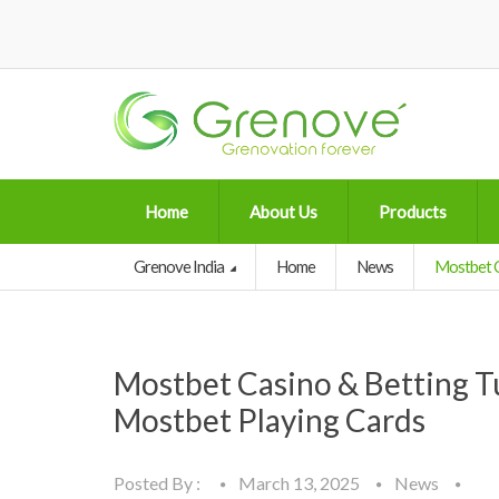
Home
About Us
Products
Grenove India
Home
News
Mostbet C
Mostbet Casino & Betting 
Mostbet Playing Cards
Posted By :
March 13, 2025
News