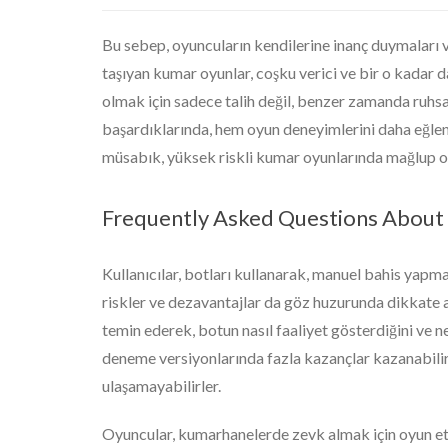
Bu sebep, oyuncuların kendilerine inanç duymaları 
taşıyan kumar oyunlar, coşku verici ve bir o kadar d
olmak için sadece talih değil, benzer zamanda ruhsa
başardıklarında, hem oyun deneyimlerini daha eğlenc
müsabık, yüksek riskli kumar oyunlarında mağlup o
Frequently Asked Questions About
Kullanıcılar, botları kullanarak, manuel bahis yapma
riskler ve dezavantajlar da göz huzurunda dikkate a
temin ederek, botun nasıl faaliyet gösterdiğini ve ne
deneme versiyonlarında fazla kazançlar kazanabilirk
ulaşamayabilirler.
Oyuncular, kumarhanelerde zevk almak için oyun etm