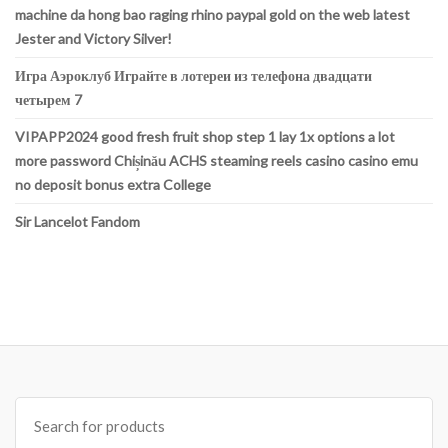
machine da hong bao raging rhino paypal gold on the web latest
Jester and Victory Silver!
Игра Аэроклуб Играйте в лотереи из телефона двадцати
четырем 7
VIPAPP2024 good fresh fruit shop step 1 lay 1x options a lot
more password Chișinău ACHS steaming reels casino casino emu
no deposit bonus extra College
Sir Lancelot Fandom
Search
for: