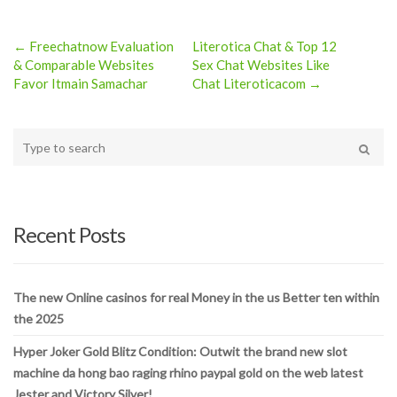
← Freechatnow Evaluation
Literotica Chat & Top 12
Post
& Comparable Websites
Sex Chat Websites Like
Favor Itmain Samachar
Chat Literoticacom →
navigation
Type
your
Search
search
here
Recent Posts
The new Online casinos for real Money in the us Better ten within
the 2025
Hyper Joker Gold Blitz Condition: Outwit the brand new slot
machine da hong bao raging rhino paypal gold on the web latest
Jester and Victory Silver!