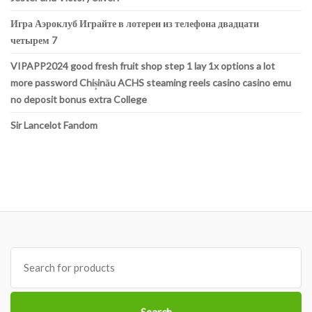
Игра Аэроклуб Играйте в лотереи из телефона двадцати
четырем 7
VIPAPP2024 good fresh fruit shop step 1 lay 1x options a lot
more password Chișinău ACHS steaming reels casino casino emu
no deposit bonus extra College
Sir Lancelot Fandom
Search
for: