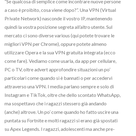
“Se qualcosa di semplice come incontrare nuove persone
a caso è proibito, cosa viene dopo?”. Una VPN (Virtual
Private Network) nasconde il vostro IP, mantenendo
quindi la vostra posizione segreta all’altro utente. Sul
mercato ci sono diverse various (qui potete trovare le
migliori VPN per Chrome), oppure potete almeno
utilizzare Opera e la sua VPN gratuita integrata (ecco
come fare). Vediamo come usarla, da app per cellulare,
PC o TV, oltre advert approfondire situazioni un po’
particolari come quando si è bannati o per accedervi
attraverso una VPN. I media parlano sempre e solo di
Instagram e TikTok, oltre che dello scontato WhatsApp,
ma sospettavo che i ragazzi stessero già andando
(anche) altrove. Un po’ come quando ho fatto uscire una
puntata su Fortnite e molti ragazzi si erano già spostati
su Apex Legends. I ragazzi, adolescenti ma anche pre-