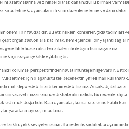
rini azaltmalarına ve zihinsel olarak daha huzurlu bir hale varmala
fes kabul etmek, oyuncuların fikrini düzenlemelerine ve daha daha
nın önemli bir faydasıdır. Bu etkinlikler, konserler, gıda tadımları v
. Bu çeşit organizasyonlara katılmak, hem eğlenceli bir yaşantı sağlar
r, genellikle hususi alıcı temsilcileri ile iletişim kurma şansına
rmek için özgün şekilde eğitilmiştir.
anızı korumak perspektifinden hayati muhteşemliğe vardır. Bitcoi
erini yükseltmek için olağanüstü tek seçenektir. Şifreli mali kullanarak,
da mali depo edebilir artı temin edebilirsiniz. Ancak, dijital para
anuni vaziyeti nazar önünde dikkate alınmalıdır. Bu nedenle, dijital
kleştirmek değerlidir. Bazı oyuncular, kumar sitelerine katılırken
aylar yararlanmayı seçim bulunur.
e farklı üyelik seviyeleri sunar. Bu nedenle, sadakat programında