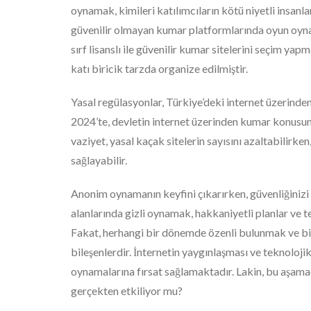
oynamak, kimileri katılımcıların kötü niyetli insan
güvenilir olmayan kumar platformlarında oyun oynark
sırf lisanslı ile güvenilir kumar sitelerini seçim ya
katı biricik tarzda organize edilmiştir.
Yasal regülasyonlar, Türkiye’deki internet üzerinden
2024’te, devletin internet üzerinden kumar konusun
vaziyet, yasal kaçak sitelerin sayısını azaltabilirke
sağlayabilir.
Anonim oynamanın keyfini çıkarırken, güvenliğinizi v
alanlarında gizli oynamak, hakkaniyetli planlar ve te
Fakat, herhangi bir dönemde özenli bulunmak ve bil
bileşenlerdir. İnternetin yaygınlaşması ve teknoloji
oynamalarına fırsat sağlamaktadır. Lakin, bu aşamada
gerçekten etkiliyor mu?