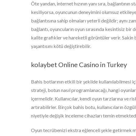
Öte yandan, internet hızının yanı sıra, bağlantının sta
kesiliyorsa, oyuncunun deneyimini olumsuz etkileyeb
bağlantısına sahip olmaları yeterli değildir; aynı z
bağlantı, oyuncuların oyun sırasında kesintisiz bir d
kalite grafikler ve hareketli görüntüler verir. Sakin b
yaşantısını kötü değiştirebilir.
kolaybet Online Casino in Turkey
Bahis botlarının etkili bir şekilde kullanılabilmesi iç
strateji, botun nasıl programlanacağı, hangi oyunlard
içermelidir. Kullanıcılar, kendi oyun tarzlarına ve r
artırabilirler. Birçok bahis botu, kullanıcıların özg
niyetiyle değişik inceleme cihazları temin etmektedi
Oyun tecrübenizi ekstra eğlenceli şekle getirmek mak