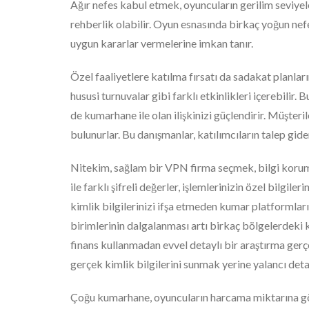
Ağır nefes kabul etmek, oyuncuların gerilim seviyele
rehberlik olabilir. Oyun esnasında birkaç yoğun ne
uygun kararlar vermelerine imkan tanır.
Özel faaliyetlere katılma fırsatı da sadakat planları
hususi turnuvalar gibi farklı etkinlikleri içerebilir
de kumarhane ile olan ilişkinizi güçlendirir. Müşterile
bulunurlar. Bu danışmanlar, katılımcıların talep gide
Nitekim, sağlam bir VPN firma seçmek, bilgi korum
ile farklı şifreli değerler, işlemlerinizin özel bilgil
kimlik bilgilerinizi ifşa etmeden kumar platformların
birimlerinin dalgalanması artı birkaç bölgelerdeki k
finans kullanmadan evvel detaylı bir araştırma gerçe
gerçek kimlik bilgilerini sunmak yerine yalancı det
Çoğu kumarhane, oyuncuların harcama miktarına gör