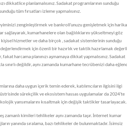
ızı dikkatlice planlamalısınız. Sadakat programlarının sunduğu
 sunduğu tüm fırsatları izleme yapmalısınız.
yiminizi zenginleştirmek ve bankroll’unuzu genişletmek için harika
ar sağlayarak, kumarhanelere olan bağlılıklarını yükseltmeyi göz
 kişisel hizmetler ve daha birçok , sadakat sistemlerinin sunduğu
e değerlendirmek için özenli bir hazırlık ve taktik hazırlamak değerli
ir, fakat harcama planınızı aşmamaya dikkat yapmalısınız. Sadakat
a sınırlı değildir, aynı zamanda kumarhane tecrübenizi daha eğlenc
larına daha uygun içerik temin ederek, katılımcıların ilgisini ilgi
üstrisinde sürekçilik ve ekosistem hassas uygulamalar da 2024’te
ekolojik yansımalarını kısaltmak için değişik taktikler tasarlayacak.
eş zamanlı kimileri tehlikeler aynı zamanda taşır. İnternet kumar
jların yanında sıralama, bazı tehlikeler de bulunmaktadır. İsimsiz