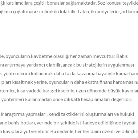
ğlı katılımcılara çeşitli bonuslar sağlamaktadır. Söz konusu teşvikle
ığınızı çoğaltmanızı mümkün kılabilir. Lakin, ikramiyelerin şartlarını
nle, oyuncuların kaybetme olasılığı her zaman mevcuttur. Bahis
nı artırmaya yardımcı olabilir, ancak bu stratejilerin uygulanması
ahis yöntemlerini kullanarak daha fazla kazanma hayaliyle kumarhan
yıpları kısaltmak yerine, oyuncuların daha ekstra finans harcamasın
öntemler, kısa vadede kar getirse bile, uzun dönemde büyük kayıpla
ür yöntemleri kullanmadan önce dikkatli hesaplamaları değerlidir.
bir araştırma yapmaları, kendi taktiklerini oluşturmaları ve hukuki
ne bahis botları, yerinde bir şekilde istifadeye edildiğinde faydalı
i kayıplara yol verebilir. Bu nedenle, her her daim özenli ve bilinçli 