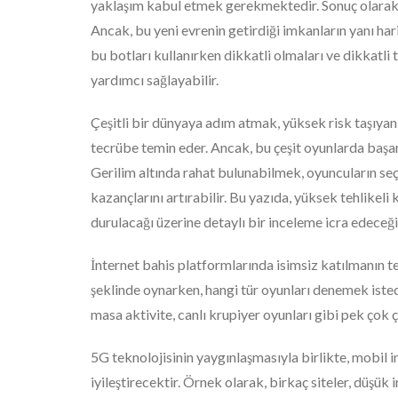
yaklaşım kabul etmek gerekmektedir. Sonuç olarak, 
Ancak, bu yeni evrenin getirdiği imkanların yanı haric
bu botları kullanırken dikkatli olmaları ve dikkatl
yardımcı sağlayabilir.
Çeşitli bir dünyaya adım atmak, yüksek risk taşıya
tecrübe temin eder. Ancak, bu çeşit oyunlarda başarı
Gerilim altında rahat bulunabilmek, oyuncuların seç
kazançlarını artırabilir. Bu yazıda, yüksek tehlikeli
durulacağı üzerine detaylı bir inceleme icra edeceği
İnternet bahis platformlarında isimsiz katılmanın te
şeklinde oynarken, hangi tür oyunları denemek istedi
masa aktivite, canlı krupiyer oyunları gibi pek çok ç
5G teknolojisinin yaygınlaşmasıyla birlikte, mobil 
iyileştirecektir. Örnek olarak, birkaç siteler, düşük