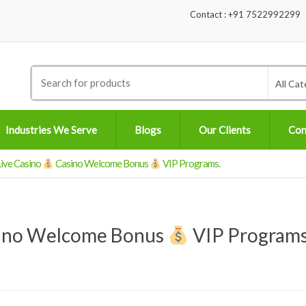
Contact : +91 7522992299
Search
All Cat
for:
Industries We Serve
Blogs
Our Clients
Con
Live Casino
Casino Welcome Bonus
VIP Programs.
ino Welcome Bonus
VIP Programs