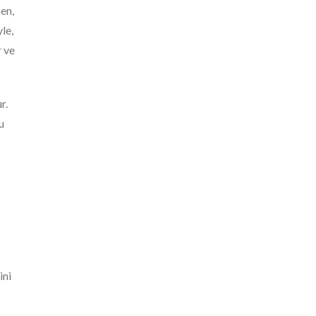
en,
le,
r ve
r.
u
ini