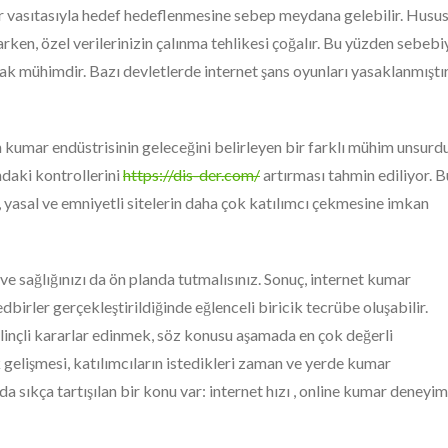
lar vasıtasıyla hedef hedeflenmesine sebep meydana gelebilir. Husus
en, özel verilerinizin çalınma tehlikesi çoğalır. Bu yüzden sebebiy
pmak mühimdir. Bazı devletlerde internet şans oyunları yasaklanmıştı
 kumar endüstrisinin geleceğini belirleyen bir farklı mühim unsurdu
daki kontrollerini
https://dis-der.com/
artırması tahmin ediliyor. B
n, yasal ve emniyetli sitelerin daha çok katılımcı çekmesine imkan
e sağlığınızı da ön planda tutmalısınız. Sonuç, internet kumar
dbirler gerçekleştirildiğinde eğlenceli biricik tecrübe oluşabilir.
inçli kararlar edinmek, söz konusu aşamada en çok değerli
k gelişmesi, katılımcıların istedikleri zaman ve yerde kumar
 sıkça tartışılan bir konu var: internet hızı , online kumar deneyim