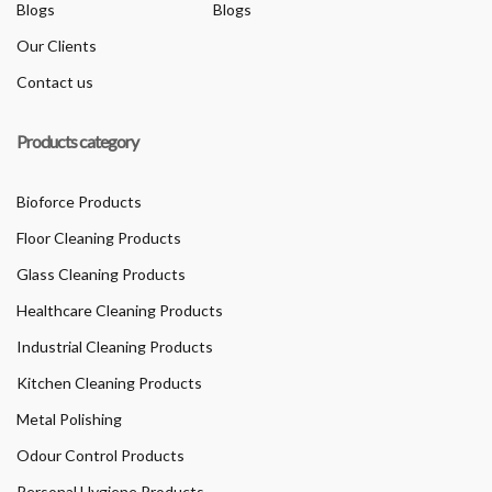
Blogs
Blogs
Our Clients
Contact us
Products category
Bioforce Products
Floor Cleaning Products
Glass Cleaning Products
Healthcare Cleaning Products
Industrial Cleaning Products
Kitchen Cleaning Products
Metal Polishing
Odour Control Products
Personal Hygiene Products