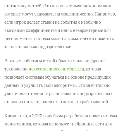
статистику матчей. Это позволяет выявлять аномалии,
которые могут указывать на мошенничество. Например,
если игрок делает ставки на события с необычно
высокими коэффициентами или в нехарактерные для
него моменты, система может автоматически пометить
такие ставки как подозрительные.
Важным событием в этой области стало внедрение
технологии
искусственного интеллекта
, которая
позволяет системам обучаться на основе предыдущих
данных и улучшать свои алгоритмы. Это значительно
увеличивает точность распознавания подозрительных
ставок и снижает количество ложных срабатываний.
Кроме того, в 2022 году была разработана новая система
мониторинга, которая использует нейронные сети для