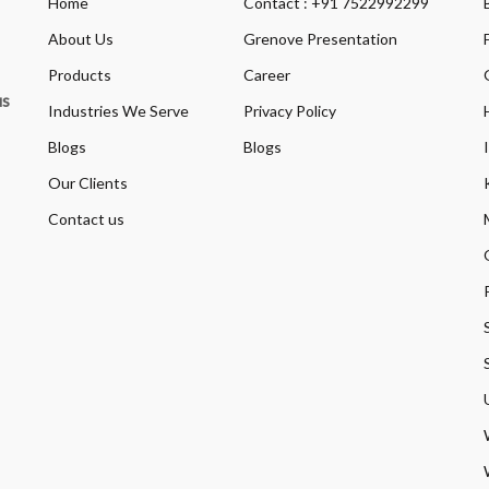
Home
Contact : +91 7522992299
About Us
Grenove Presentation
Products
Career
us
Industries We Serve
Privacy Policy
Blogs
Blogs
Our Clients
Contact us