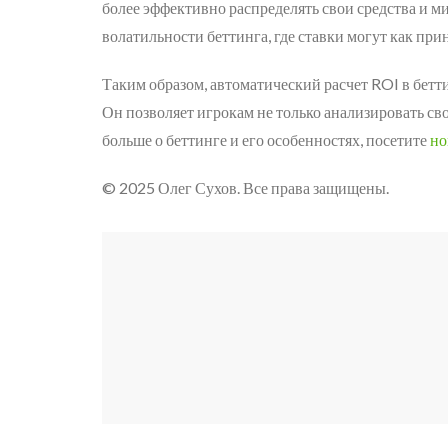
более эффективно распределять свои средства и м
волатильности беттинга, где ставки могут как при
Таким образом, автоматический расчет ROI в бетт
Он позволяет игрокам не только анализировать сво
больше о беттинге и его особенностях, посетите
но
© 2025 Олег Сухов. Все права защищены.