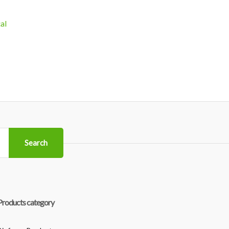
cal
Search
Products category