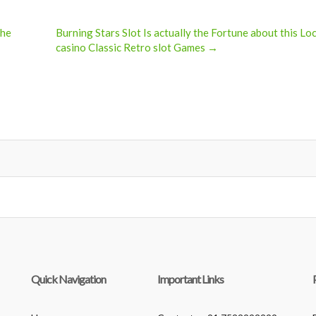
the
Burning Stars Slot Is actually the Fortune about this Lo
casino Classic Retro slot Games →
Quick Navigation
Important Links