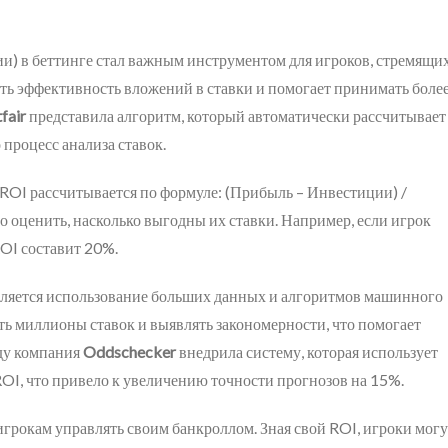
ии) в беттинге стал важным инструментом для игроков, стремящи
ить эффективность вложений в ставки и помогает принимать боле
fair
представила алгоритм, который автоматически рассчитывает
 процесс анализа ставок.
, ROI рассчитывается по формуле: (Прибыль – Инвестиции) /
 оценить, насколько выгодны их ставки. Например, если игрок
ROI составит 20%.
вляется использование больших данных и алгоритмов машинного
ть миллионы ставок и выявлять закономерности, что помогает
оду компания
Oddschecker
внедрила систему, которая использует
OI, что привело к увеличению точности прогнозов на 15%.
игрокам управлять своим банкроллом. Зная свой ROI, игроки могу