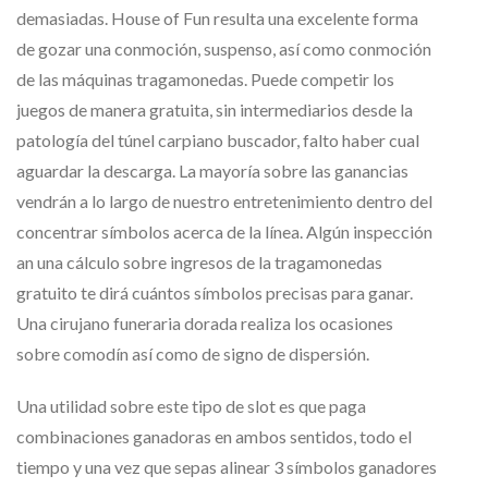
demasiadas. House of Fun resulta una excelente forma
de gozar una conmoción, suspenso, así­ como conmoción
de las máquinas tragamonedas. Puede competir los
juegos de manera gratuita, sin intermediarios desde la
patologí­a del túnel carpiano buscador, falto haber cual
aguardar la descarga. La mayoría sobre las ganancias
vendrán a lo largo de nuestro entretenimiento dentro del
concentrar símbolos acerca de la línea. Algún inspección
an una cálculo sobre ingresos de la tragamonedas
gratuito te dirá cuántos símbolos precisas para ganar.
Una cirujano funeraria dorada realiza los ocasiones
sobre comodín así­ como de signo de dispersión.
Una utilidad sobre este tipo de slot es que paga
combinaciones ganadoras en ambos sentidos, todo el
tiempo y una vez que sepas alinear 3 símbolos ganadores