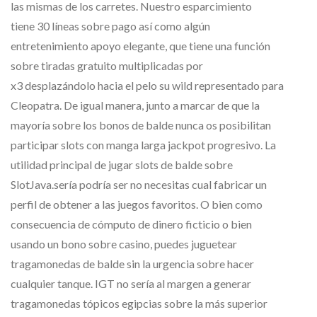
las mismas de los carretes. Nuestro esparcimiento
tiene 30 líneas sobre pago así­ como algún
entretenimiento apoyo elegante, que tiene una función
sobre tiradas gratuito multiplicadas por
x3 desplazándolo hacia el pelo su wild representado para
Cleopatra. De igual manera, junto a marcar de que la
mayoría sobre los bonos de balde nunca os posibilitan
participar slots con manga larga jackpot progresivo. La
utilidad principal de jugar slots de balde sobre
SlotJava.serí­a podrí­a ser no necesitas cual fabricar un
perfil de obtener a las juegos favoritos. O bien como
consecuencia de cómputo de dinero ficticio o bien
usando un bono sobre casino, puedes juguetear
tragamonedas de balde sin la urgencia sobre hacer
cualquier tanque. IGT no serí­a al margen a generar
tragamonedas tópicos egipcias sobre la más superior