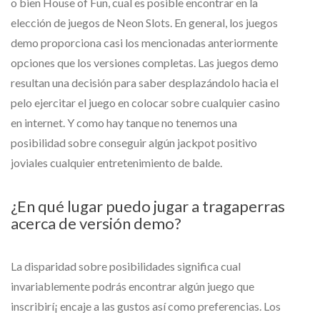
o bien House of Fun, cual es posible encontrar en la
elección de juegos de Neon Slots. En general, los juegos
demo proporciona casi los mencionadas anteriormente
opciones que los versiones completas. Las juegos demo
resultan una decisión para saber desplazándolo hacia el
pelo ejercitar el juego en colocar sobre cualquier casino
en internet. Y como hay tanque no tenemos una
posibilidad sobre conseguir algún jackpot positivo
joviales cualquier entretenimiento de balde.
¿En qué lugar puedo jugar a tragaperras
acerca de versión demo?
La disparidad sobre posibilidades significa cual
invariablemente podrás encontrar algún juego que
inscribirí¡ encaje a las gustos así­ como preferencias. Los