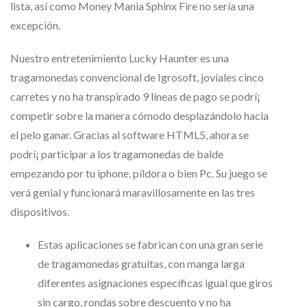
lista, así­ como Money Mania Sphinx Fire no serí­a una
excepción.
Nuestro entretenimiento Lucky Haunter es una
tragamonedas convencional de Igrosoft, joviales cinco
carretes y no ha transpirado 9 líneas de pago se podrí¡
competir sobre la manera cómodo desplazándolo hacia
el pelo ganar. Gracias al software HTML5, ahora se
podrí¡ participar a los tragamonedas de balde
empezando por tu iphone, píldora o bien Pc. Su juego se
verá genial y funcionará maravillosamente en las tres
dispositivos.
Estas aplicaciones se fabrican con una gran serie
de tragamonedas gratuitas, con manga larga
diferentes asignaciones específicas igual que giros
sin cargo, rondas sobre descuento y no ha