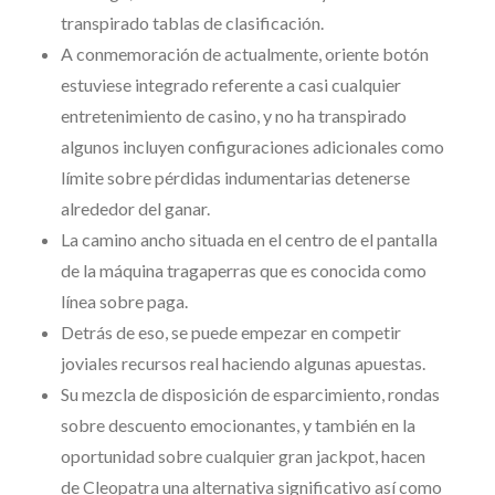
transpirado tablas de clasificación.
A conmemoración de actualmente, oriente botón
estuviese integrado referente a casi cualquier
entretenimiento de casino, y no ha transpirado
algunos incluyen configuraciones adicionales como
límite sobre pérdidas indumentarias detenerse
alrededor del ganar.
La camino ancho situada en el centro de el pantalla
de la máquina tragaperras que es conocida como
línea sobre paga.
Detrás de eso, se puede empezar en competir
joviales recursos real haciendo algunas apuestas.
Su mezcla de disposición de esparcimiento, rondas
sobre descuento emocionantes, y también en la
oportunidad sobre cualquier gran jackpot, hacen
de Cleopatra una alternativa significativo así­ como