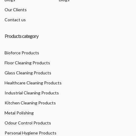
Our Clients
Contact us
Products category
Bioforce Products
Floor Cleaning Products
Glass Cleaning Products
Healthcare Cleaning Products
Industrial Cleaning Products
Kitchen Cleaning Products
Metal Polishing
Odour Control Products
Personal Hygiene Products