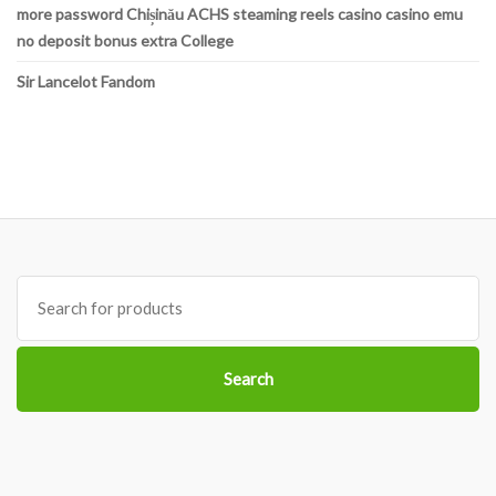
more password Chișinău ACHS steaming reels casino casino emu
no deposit bonus extra College
Sir Lancelot Fandom
Search
for:
Search