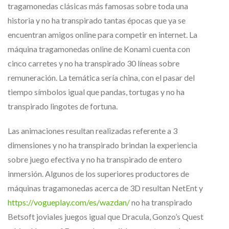
tragamonedas clásicas más famosas sobre toda una
historia y no ha transpirado tantas épocas que ya se
encuentran amigos online para competir en internet. La
máquina tragamonedas online de Konami cuenta con
cinco carretes y no ha transpirado 30 líneas sobre
remuneración. La temática serí­a china, con el pasar del
tiempo símbolos igual que pandas, tortugas y no ha
transpirado lingotes de fortuna.
Las animaciones resultan realizadas referente a 3
dimensiones y no ha transpirado brindan la experiencia
sobre juego efectiva y no ha transpirado de entero
inmersión. Algunos de los superiores productores de
máquinas tragamonedas acerca de 3D resultan NetEnt y
https://vogueplay.com/es/wazdan/
no ha transpirado
Betsoft joviales juegos igual que Dracula, Gonzo’s Quest