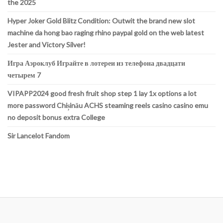
the 2025
Hyper Joker Gold Blitz Condition: Outwit the brand new slot
machine da hong bao raging rhino paypal gold on the web latest
Jester and Victory Silver!
Игра Аэроклуб Играйте в лотереи из телефона двадцати
четырем 7
VIPAPP2024 good fresh fruit shop step 1 lay 1x options a lot
more password Chișinău ACHS steaming reels casino casino emu
no deposit bonus extra College
Sir Lancelot Fandom