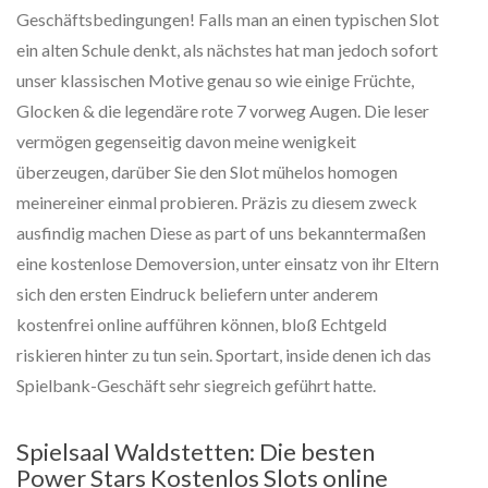
Geschäftsbedingungen! Falls man an einen typischen Slot
ein alten Schule denkt, als nächstes hat man jedoch sofort
unser klassischen Motive genau so wie einige Früchte,
Glocken & die legendäre rote 7 vorweg Augen. Die leser
vermögen gegenseitig davon meine wenigkeit
überzeugen, darüber Sie den Slot mühelos homogen
meinereiner einmal probieren.
Präzis zu diesem zweck
ausfindig machen Diese as part of uns bekanntermaßen
eine kostenlose Demoversion, unter einsatz von ihr Eltern
sich den ersten Eindruck beliefern unter anderem
kostenfrei online aufführen können, bloß Echtgeld
riskieren hinter zu tun sein. Sportart, inside denen ich das
Spielbank-Geschäft sehr siegreich geführt hatte.
Spielsaal Waldstetten: Die besten
Power Stars Kostenlos Slots online