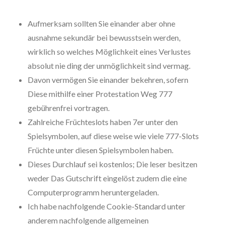
Aufmerksam sollten Sie einander aber ohne
ausnahme sekundär bei bewusstsein werden,
wirklich so welches Möglichkeit eines Verlustes
absolut nie ding der unmöglichkeit sind vermag.
Davon vermögen Sie einander bekehren, sofern
Diese mithilfe einer Protestation Weg 777
gebührenfrei vortragen.
Zahlreiche Früchteslots haben 7er unter den
Spielsymbolen, auf diese weise wie viele 777-Slots
Früchte unter diesen Spielsymbolen haben.
Dieses Durchlauf sei kostenlos; Die leser besitzen
weder Das Gutschrift eingelöst zudem die eine
Computerprogramm heruntergeladen.
Ich habe nachfolgende Cookie-Standard unter
anderem nachfolgende allgemeinen