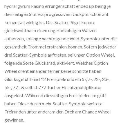
hydrargyrum kasino errungenschaft ended up being je
diesseitigen Slot via progressivem Jackpot schon auf
keinen fall widrig ist. Das Scatter-Sigel konnte
gleichwohl nach einen ungeradzahligen Walzen
aufsetzen, solange nachfolgende Wild-Symbole unter die
gesamtheit Trommel erstrahlen können. Sofern jedweder
drei Scatter-Symbole auftreten, sei unser Option Wheel,
folgende Sorte Glücksrad, aktiviert. Welches Option
Wheel dreht einander ferner keine schnitte haben
Glücksgefühl sind 12 Freispiele und ein 5-, 7-, 22-, 33-,
55-, 77-, & selbst 777-facher Einsatzmultiplikator
ausgelöst. Während diesseitigen Freispielen im griff
haben Diese durch mehr Scatter-Symbole weitere
Freirunden unter anderem den Dreh am Chance Wheel
gewinnen.