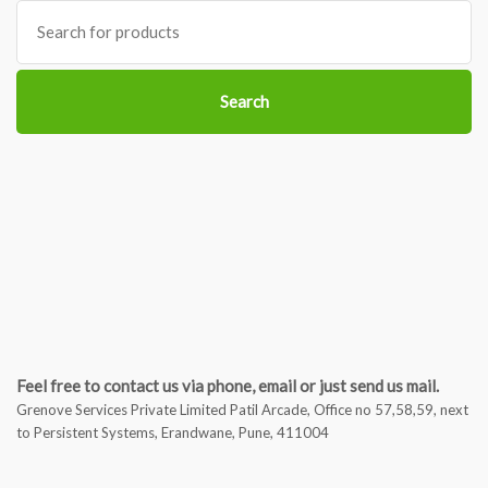
Search
for:
Search
Feel free to contact us via phone, email or just send us mail.
Grenove Services Private Limited Patil Arcade, Office no 57,58,59, next
to Persistent Systems, Erandwane, Pune, 411004