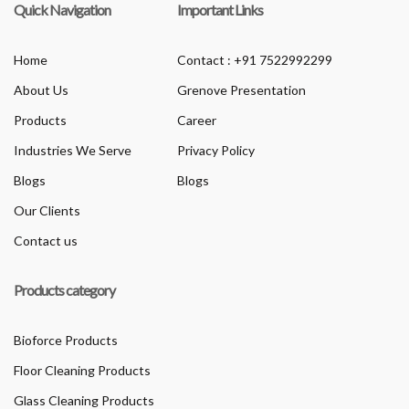
Quick Navigation
Important Links
Home
Contact : +91 7522992299
About Us
Grenove Presentation
Products
Career
Industries We Serve
Privacy Policy
Blogs
Blogs
Our Clients
Contact us
Products category
Bioforce Products
Floor Cleaning Products
Glass Cleaning Products