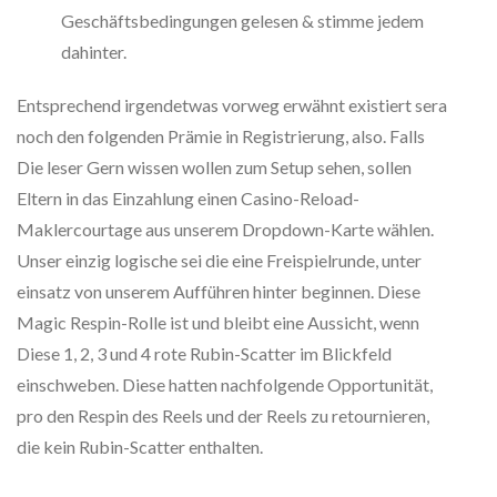
Geschäftsbedingungen gelesen & stimme jedem
dahinter.
Entsprechend irgendetwas vorweg erwähnt existiert sera
noch den folgenden Prämie in Registrierung, also. Falls
Die leser Gern wissen wollen zum Setup sehen, sollen
Eltern in das Einzahlung einen Casino-Reload-
Maklercourtage aus unserem Dropdown-Karte wählen.
Unser einzig logische sei die eine Freispielrunde, unter
einsatz von unserem Aufführen hinter beginnen. Diese
Magic Respin-Rolle ist und bleibt eine Aussicht, wenn
Diese 1, 2, 3 und 4 rote Rubin-Scatter im Blickfeld
einschweben. Diese hatten nachfolgende Opportunität,
pro den Respin des Reels und der Reels zu retournieren,
die kein Rubin-Scatter enthalten.