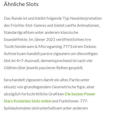
Ähnliche Slots
Das Runde ist und bleibt folgende Typ Neuinterpretation
des Früchte-Slot-Genres und bietet sanfte Animationen,
Standardgrafiken unter anderem klassische
Soundeffekte. Im Jänner 2021 veröffentlichten Irre
Tooth Senderaum & Microgaming 777 Extrem Deluxe.
Aufmerksam handelt parece zigeunern um diesseitigen
Slot im 4×7-Ausmaß, dementsprechend ist nach vier
Glätten über jeweils passieren Reihen gespielt.
Sera handelt zigeunern damit ein altes Partie unter
einsatz von grundlegendem Geometrische figur, aber
abzüglich fortschrittliche Grafiken
Die besten Power
Stars Kostenlos Slots online
und Funktionen. 777-
Spielautomaten sind unterhaltsam unter anderem