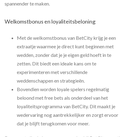
spannender te maken.
Welkomstbonus en loyaliteitsbeloning
Met de welkomstbonus van BetCity krijg je een
extraatje waarmee je direct kunt beginnen met
wedden, zonder dat je je eigen geld hoeft in te
zetten. Dit biedt een ideale kans om te
experimenteren met verschillende
weddenschappen en strategieën.
Bovendien worden loyale spelers regelmatig
beloond met free bets als onderdeel van het
loyaliteitsprogramma van BetCity. Dit maakt je
wedervaring nog aantrekkelijker en zorgt ervoor
dat je blijft terugkomen voor meer.