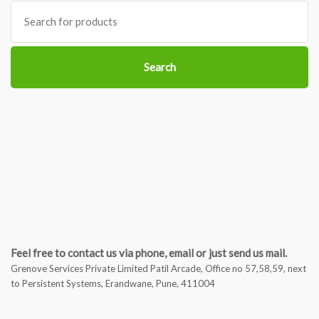
Search
for:
Search
Feel free to contact us via phone, email or just send us mail.
Grenove Services Private Limited Patil Arcade, Office no 57,58,59, next
to Persistent Systems, Erandwane, Pune, 411004