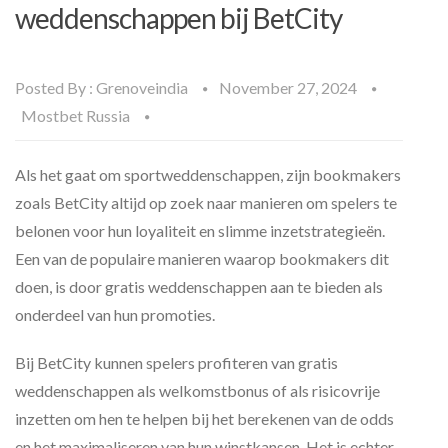
weddenschappen bij BetCity
Posted By :
Grenoveindia
November 27, 2024
Mostbet Russia
Als het gaat om sportweddenschappen, zijn bookmakers
zoals BetCity altijd op zoek naar manieren om spelers te
belonen voor hun loyaliteit en slimme inzetstrategieën.
Een van de populaire manieren waarop bookmakers dit
doen, is door gratis weddenschappen aan te bieden als
onderdeel van hun promoties.
Bij BetCity kunnen spelers profiteren van gratis
weddenschappen als welkomstbonus of als risicovrije
inzetten om hen te helpen bij het berekenen van de odds
en het maximaliseren van hun winstkansen. Het is echter