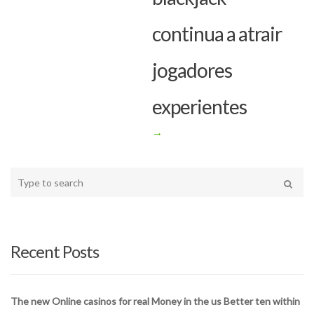
continua a atrair
jogadores
experientes
→
Type
your
Search
search
here
Recent Posts
The new Online casinos for real Money in the us Better ten within