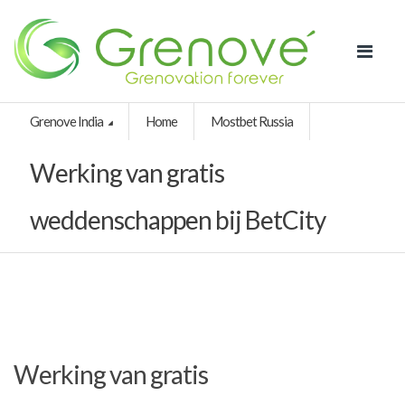
Grenove India
Home
Mostbet Russia
Werking van gratis
weddenschappen bij BetCity
Werking van gratis