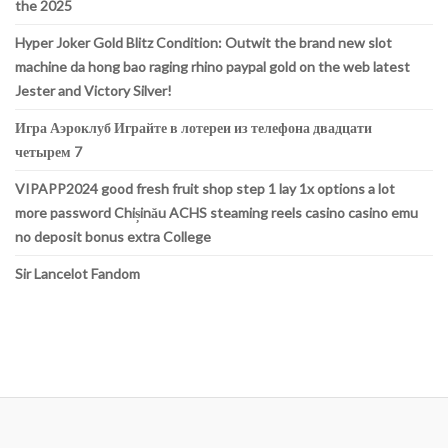
the 2025
Hyper Joker Gold Blitz Condition: Outwit the brand new slot
machine da hong bao raging rhino paypal gold on the web latest
Jester and Victory Silver!
Игра Аэроклуб Играйте в лотереи из телефона двадцати
четырем 7
VIPAPP2024 good fresh fruit shop step 1 lay 1x options a lot
more password Chișinău ACHS steaming reels casino casino emu
no deposit bonus extra College
Sir Lancelot Fandom