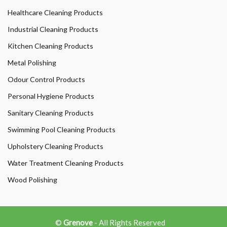
Healthcare Cleaning Products
Industrial Cleaning Products
Kitchen Cleaning Products
Metal Polishing
Odour Control Products
Personal Hygiene Products
Sanitary Cleaning Products
Swimming Pool Cleaning Products
Upholstery Cleaning Products
Water Treatment Cleaning Products
Wood Polishing
©
Grenove
- All Rights Reserved