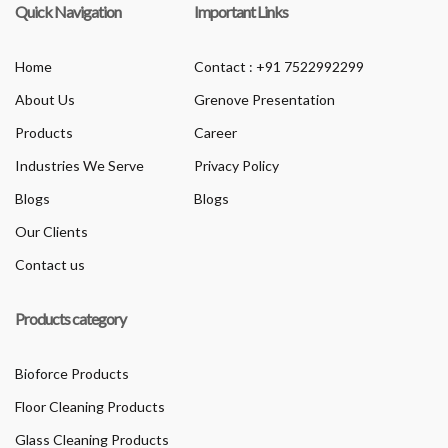
Quick Navigation
Important Links
Home
Contact : +91 7522992299
About Us
Grenove Presentation
Products
Career
Industries We Serve
Privacy Policy
Blogs
Blogs
Our Clients
Contact us
Products category
Bioforce Products
Floor Cleaning Products
Glass Cleaning Products