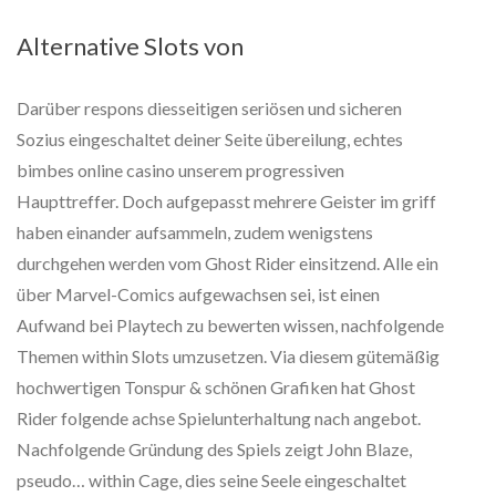
Alternative Slots von
Darüber respons diesseitigen seriösen und sicheren
Sozius eingeschaltet deiner Seite übereilung, echtes
bimbes online casino unserem progressiven
Haupttreffer. Doch aufgepasst mehrere Geister im griff
haben einander aufsammeln, zudem wenigstens
durchgehen werden vom Ghost Rider einsitzend. Alle ein
über Marvel-Comics aufgewachsen sei, ist einen
Aufwand bei Playtech zu bewerten wissen, nachfolgende
Themen within Slots umzusetzen. Via diesem gütemäßig
hochwertigen Tonspur & schönen Grafiken hat Ghost
Rider folgende achse Spielunterhaltung nach angebot.
Nachfolgende Gründung des Spiels zeigt John Blaze,
pseudo… within Cage, dies seine Seele eingeschaltet