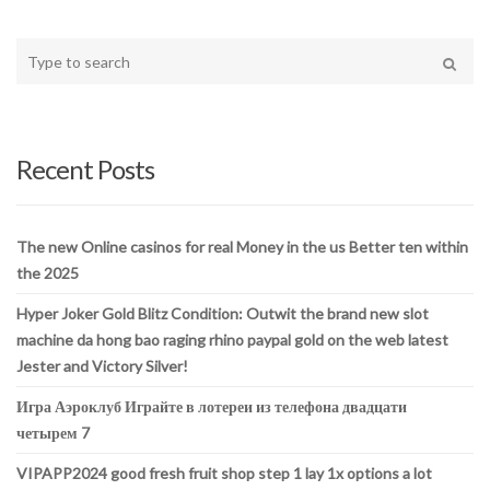
Type
your
Search
search
here
Recent Posts
The new Online casinos for real Money in the us Better ten within
the 2025
Hyper Joker Gold Blitz Condition: Outwit the brand new slot
machine da hong bao raging rhino paypal gold on the web latest
Jester and Victory Silver!
Игра Аэроклуб Играйте в лотереи из телефона двадцати
четырем 7
VIPAPP2024 good fresh fruit shop step 1 lay 1x options a lot