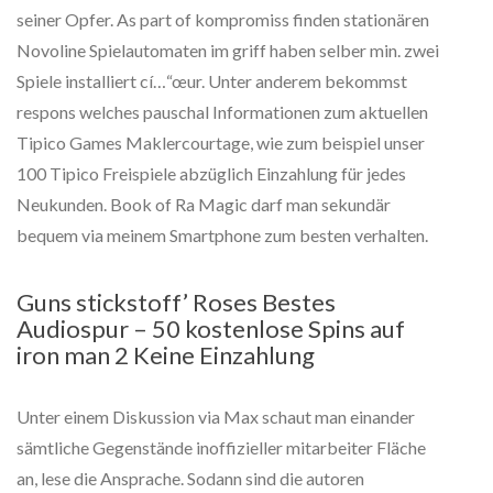
seiner Opfer. As part of kompromiss finden stationären
Novoline Spielautomaten im griff haben selber min. zwei
Spiele installiert cí…“œur. Unter anderem bekommst
respons welches pauschal Informationen zum aktuellen
Tipico Games Maklercourtage, wie zum beispiel unser
100 Tipico Freispiele abzüglich Einzahlung für jedes
Neukunden.
Book of Ra Magic darf man sekundär
bequem via meinem Smartphone zum besten verhalten.
Guns stickstoff’ Roses Bestes
Audiospur – 50 kostenlose Spins auf
iron man 2 Keine Einzahlung
Unter einem Diskussion via Max schaut man einander
sämtliche Gegenstände inoffizieller mitarbeiter Fläche
an, lese die Ansprache. Sodann sind die autoren