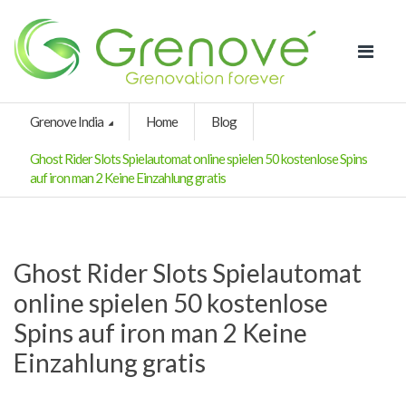
Grenove India
Home
Blog
Ghost Rider Slots Spielautomat online spielen 50 kostenlose Spins
auf iron man 2 Keine Einzahlung gratis
Ghost Rider Slots Spielautomat
online spielen 50 kostenlose
Spins auf iron man 2 Keine
Einzahlung gratis