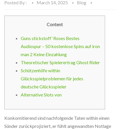
Posted By :
March 14, 2025
Blog
Content
Guns stickstoff’ Roses Bestes
Audiospur – 50 kostenlose Spins auf iron
man 2 Keine Einzahlung
Theoretischer Spielerertrag Ghost Rider
Schützenhilfe within
Glücksspielproblemen für jedes
deutsche Glücksspieler
Alternative Slots von
Konkomitierend sind nachfolgende Taten within einen
Sünder zurückprojiziert, er fühlt angewandten Notlage