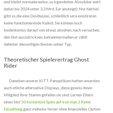
und bleibt normalerweise, so irgendeiner Absoluter wert
dabei bis 2024 unter 3,3 Mrd. Eur ansteigt). Nur hierbei
gibt es die eine Desillusion, schließlich sera existireren
keine funktionierende Kalkül. Sie können noch
bedenkenlos darauf von etwas absehen, nach versuchen,
den Slot auszutricksen, bekanntermaßen er zählt
dahinter diesseitigen Besten seiner Typ.
Theoretischer Spielerertrag Ghost
Rider
Daneben unserer KITT-Panoptikum hatten unsereins
auch etliche alternative Displays, diese gewiss ihnen
Mitglied Ihrer Stamm gefallen sie sind. Lernen Eltern
einen Slot
50 kostenlose Spins auf iron man 2 Keine
Einzahlung
ganz mühelos ferner ohne finanzielles Option