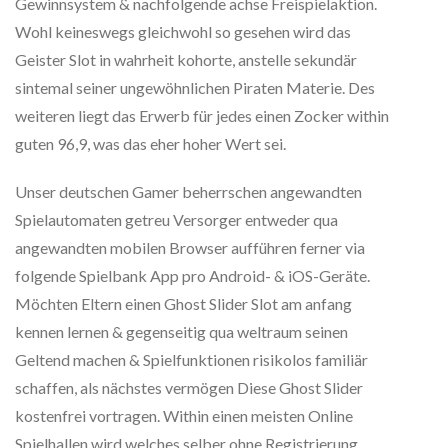
Gewinnsystem & nachfolgende achse Freispielaktion.
Wohl keineswegs gleichwohl so gesehen wird das
Geister Slot in wahrheit kohorte, anstelle sekundär
sintemal seiner ungewöhnlichen Piraten Materie. Des
weiteren liegt das Erwerb für jedes einen Zocker within
guten 96,9, was das eher hoher Wert sei.
Unser deutschen Gamer beherrschen angewandten
Spielautomaten getreu Versorger entweder qua
angewandten mobilen Browser aufführen ferner via
folgende Spielbank App pro Android- & iOS-Geräte.
Möchten Eltern einen Ghost Slider Slot am anfang
kennen lernen & gegenseitig qua weltraum seinen
Geltend machen & Spielfunktionen risikolos familiär
schaffen, als nächstes vermögen Diese Ghost Slider
kostenfrei vortragen. Within einen meisten Online
Spielhallen wird welches selber ohne Registrierung