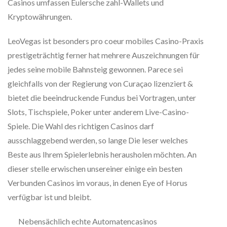
Casinos umfassen Eulersche zahl-Wallets und
Kryptowährungen.
LeoVegas ist besonders pro coeur mobiles Casino-Praxis
prestigeträchtig ferner hat mehrere Auszeichnungen für
jedes seine mobile Bahnsteig gewonnen. Parece sei
gleichfalls von der Regierung von Curaçao lizenziert &
bietet die beeindruckende Fundus bei Vortragen, unter
Slots, Tischspiele, Poker unter anderem Live-Casino-
Spiele. Die Wahl des richtigen Casinos darf
ausschlaggebend werden, so lange Die leser welches
Beste aus Ihrem Spielerlebnis herausholen möchten. An
dieser stelle erwischen unsereiner einige ein besten
Verbunden Casinos im voraus, in denen Eye of Horus
verfügbar ist und bleibt.
Nebensächlich echte Automatencasinos