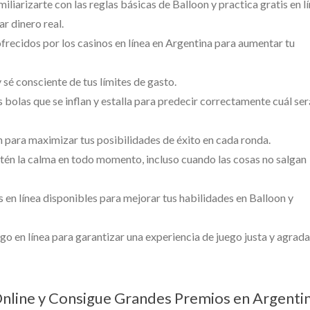
arizarte con las reglas básicas de Balloon y practica gratis en l
r dinero real.
recidos por los casinos en línea en Argentina para aumentar tu
sé consciente de tus límites de gasto.
s bolas que se inflan y estalla para predecir correctamente cuál ser
n para maximizar tus posibilidades de éxito en cada ronda.
antén la calma en todo momento, incluso cuando las cosas no salgan
 en línea disponibles para mejorar tus habilidades en Balloon y
uego en línea para garantizar una experiencia de juego justa y agrad
Online y Consigue Grandes Premios en Argenti