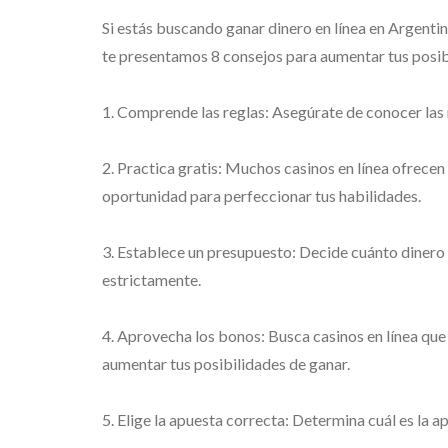
Si estás buscando ganar dinero en línea en Argenti
te presentamos 8 consejos para aumentar tus posib
1. Comprende las reglas: Asegúrate de conocer las 
2. Practica gratis: Muchos casinos en línea ofrecen
oportunidad para perfeccionar tus habilidades.
3. Establece un presupuesto: Decide cuánto dinero 
estrictamente.
4. Aprovecha los bonos: Busca casinos en línea qu
aumentar tus posibilidades de ganar.
5. Elige la apuesta correcta: Determina cuál es la