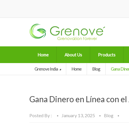
Home
About Us
Products
Grenove India
Home
Blog
Gana Diner
Gana Dinero en Línea con el
Posted By :
January 13, 2025
Blog