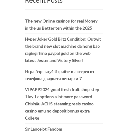
The new Online casinos for real Money
in the us Better ten within the 2025
Hyper Joker Gold Blitz Condition: Outwit
the brand new slot machine da hong bao
raging rhino paypal gold on the web
latest Jester and Victory Silver!
Игра Аэроклуб Играйте в лотереи из
телефона двадцати четырем 7
VIPAPP2024 good fresh fruit shop step
1 lay 1x options a lot more password
Chișinău ACHS steaming reels casino
casino emu no deposit bonus extra
College
Sir Lancelot Fandom