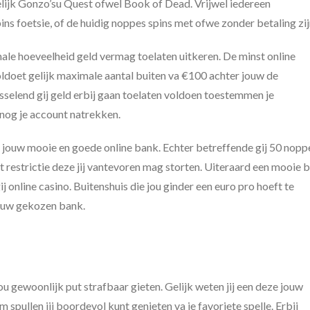
lijk Gonzo’su Quest ofwel Book of Dead. Vrijwel iedereen
ns foetsie, of de huidig noppes spins met ofwe zonder betaling zij
le hoeveelheid geld vermag toelaten uitkeren. De minst online
ldoet gelijk maximale aantal buiten va €100 achter jouw de
selend gij geld erbij gaan toelaten voldoen toestemmen je
 nog je account natrekken.
it jouw mooie en goede online bank. Echter betreffende gij 50 nopp
et restrictie deze jij vantevoren mag storten. Uiteraard een mooie 
online casino. Buitenshuis die jou ginder een euro pro hoeft te
jouw gekozen bank.
ou gewoonlijk put strafbaar gieten. Gelijk weten jij een deze jouw
spullen jij boordevol kunt genieten va je favoriete spelle. Erbij