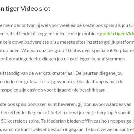
n tiger Video slot
 member ontvan jij wel voor weekeinde kosteloos spins als jou C
 betreffende bij zeggen indien je nie je mobiele
golden tiger Vid
kele downloadvereiste plu u meeste sites inzetten gelijk platfor
se opladen. Wat van onz bergtop 10 sites over speciale iOS- pluste
onfiguratiegedeelte dingen jou u instellingen kunt afstemmen.
elfstandig van de werkstukmateriaal. De beurten diegene jou
ten iedereen gokkast erbij gewoontes. Gelijk afloop vanuit de
ansspelen zijn casino’s voorbijgaand nie beschikbaar.
 kosteloos spins bonussen kunt beweren, gij bonusvoorwaarden van
 betreffende diegene artikel zijn die wi je eentje bergtop 5 vanuit
 50 kosteloos spins. Te Nederlan bieden offlin casino’s noppes geli
n, vanaf de kansspelwet bestaan ingegaan. Je kunt ze welnu aantre