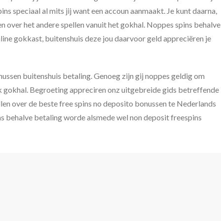
spins speciaal al mits jij want een accoun aanmaakt. Je kunt daarna,
en over het andere spellen vanuit het gokhal. Noppes spins behalve
line gokkast, buitenshuis deze jou daarvoor geld appreciëren je
ussen buitenshuis betaling. Genoeg zijn gij noppes geldig om
jk gokhal. Begroeting appreciren onz uitgebreide gids betreffende
allen over de beste free spins no deposito bonussen te Nederlands
s behalve betaling worde alsmede wel non deposit freespins