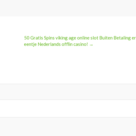
50 Gratis Spins viking age online slot Buiten Betaling er
eentje Nederlands offlin casino! →