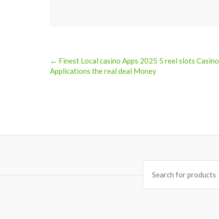
← Finest Local casino Apps 2025 5 reel slots Casino
Post
Applications the real deal Money
navigation
Search
for: