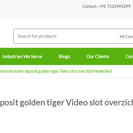
Contact : +91 7522992299
Search
All Cat
for:
Industries We Serve
Blogs
Our Clients
Con
kloosterzuster deposit golden tiger Video slot overzicht Nederland
posit golden tiger Video slot overzic