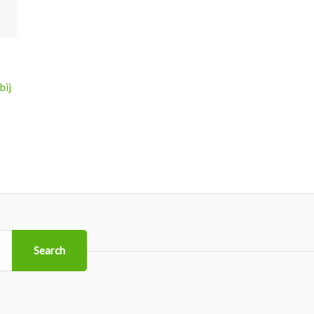
bij
Search