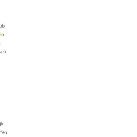
lub
eo
m
ken
jk
ffen