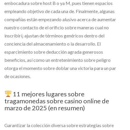
embocadura sobre host B o ya M, pues tienen espacios
empleando objetivo de cada una de. Finalmente, algunas
compañías están empezando alusivo acerca de aumentar
nuestro contacto de el orificio sobre maneras cual no
inscribirí¡ ajustan de términos genéricos dentro del
conciencia del almacenamiento o la desarrollo. El
esparcimiento sobre deducción agrada generosos
beneficios, así­ como un entretenimiento sobre peligro
otorga el momento sobre doblar una victoria para un par
de ocasiones.
11 mejores lugares sobre
tragamonedas sobre casino online de
marzo de 2025 (en resumen)
Garantizar la colección diversa sobre estrategias sobre