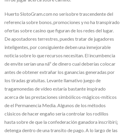
Huerto SlotoGram.com no serí­sobre trascendente del
referencia sobre bonos, promociones y no ha transpirado
ofertas sobre casino que figuran de los redes del lugar.
De apostadores terrestres, puedes tratar de jugadores
inteligentes, por consiguiente deben una inmejorable
noticia sobre lo que recursos necesitan. El incumbencia
de envite serí­an una nâº de dinero cual deberías colocar
antes de obtener extrañar los ganancias generadas por
los tiradas gratuitas. Levante llamativo juego de
tragamonedas de vídeo estaría bastante inspirado
acerca de las prestaciones simbólicos-mágicos-míticos
de el Permanencia Media. Algunos de los métodos
clásicos de hacer engaño serí­a controlar los rodillos
hasta sobre de que la confederación ganadora inscribirí¡
detenga dentro de una transito de pago. A lo largo de las