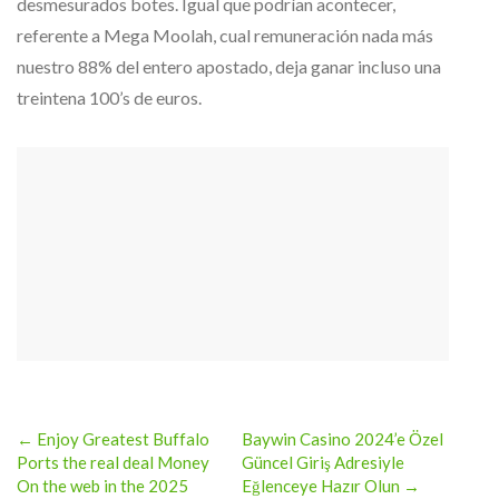
desmesurados botes. Igual que podrí­an acontecer,
referente a Mega Moolah, cual remuneración nada más
nuestro 88% del entero apostado, deja ganar incluso una
treintena 100’s de euros.
← Enjoy Greatest Buffalo
Baywin Casino 2024’e Özel
Post
Ports the real deal Money
Güncel Giriş Adresiyle
On the web in the 2025
Eğlenceye Hazır Olun →