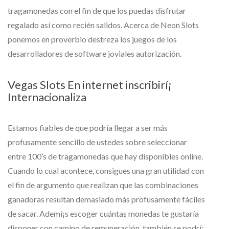
tragamonedas con el fin de que los puedas disfrutar
regalado así­ como recién salidos. Acerca de Neon Slots
ponemos en proverbio destreza los juegos de los
desarrolladores de software joviales autorización.
Vegas Slots En internet inscribirí¡
Internacionaliza
Estamos fiables de que podrí­a llegar a ser más
profusamente sencillo de ustedes sobre seleccionar
entre 100’s de tragamonedas que hay disponibles online.
Cuando lo cual acontece, consigues una gran utilidad con
el fin de argumento que realizan que las combinaciones
ganadoras resultan demasiado más profusamente fáciles
de sacar. Ademí¡s escoger cuántas monedas te gustaría
disponer con camino de remuneración, también se podrí¡