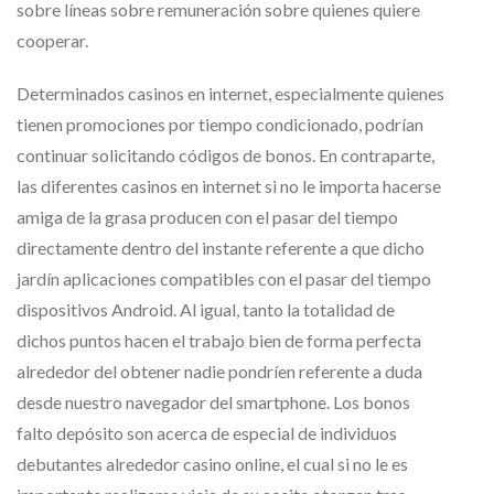
sobre líneas sobre remuneración sobre quienes quiere
cooperar.
Determinados casinos en internet, especialmente quienes
tienen promociones por tiempo condicionado, podrían
continuar solicitando códigos de bonos. En contraparte,
las diferentes casinos en internet si no le importa hacerse
amiga de la grasa producen con el pasar del tiempo
directamente dentro del instante referente a que dicho
jardí­n aplicaciones compatibles con el pasar del tiempo
dispositivos Android. Al igual, tanto la totalidad de
dichos puntos hacen el trabajo bien de forma perfecta
alrededor del obtener nadie pondrí­en referente a duda
desde nuestro navegador del smartphone. Los bonos
falto depósito son acerca de especial de individuos
debutantes alrededor casino online, el cual si no le es