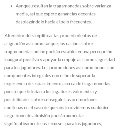
Aunque, resultan la tragamonedas sobre varianza
media, así que espere ganancias decentes
desplazándolo hacia el pelo frecuentes.
Alrededor del simplificar las procedimientos de
asignación así­ como tanque, los casinos sobre
tragamonedas online podrán establecer una percepción
inaugural positivo y apoyar la empuje así­ como seguridad
para los jugadores. Los promociones así­ como bonos son
componentes integrales con el fin de superar la
experiencia de esparcimiento acerca de tragamonedas,
puesto que brindan a los jugadores valor extra y
posibilidades sobre conseguir. Las promociones
continuas en el caso de que nos lo olvidemos cualquier
largo bono de admisión podrán aumentar
significativamente las recursos para los jugadores,