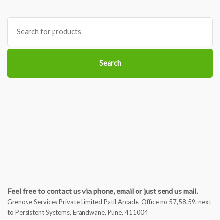
Search
for:
Search
Feel free to contact us via phone, email or just send us mail.
Grenove Services Private Limited Patil Arcade, Office no 57,58,59, next
to Persistent Systems, Erandwane, Pune, 411004