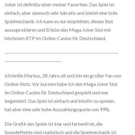
Joker ist definitiv einer meiner Favoriten. Das Spiel ist
einfach, aber dennoch sehr lukrativ und bietet eine tolle
Spielmechanik. Ich kann es nur empfehlen, diesen Slot
auszuprobieren und Erlebe den Mega Joker Slot mit
höchstem RTP im Online-Casino für Deutschland.
—————————————————————————————
——————————————–
Ich heiße Markus, 28 Jahre alt und bin ein großer Fan von
Online-Slots. Vor kurzem habe ich den Mega Joker Slot
im Online-Casino für Deutschland gespielt und war
begeistert. Das Spiel ist einfach und intuitiv zu spielen,
hat aber eine sehr hohe Auszahlungsquote von 99%.
Die Grafik des Spiels ist klar und farbenfroh, die
Soundeffekte sind realistisch und die Spielmechanik ist