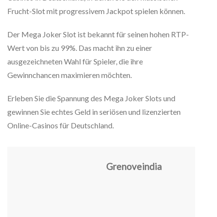
Frucht-Slot mit progressivem Jackpot spielen können.
Der Mega Joker Slot ist bekannt für seinen hohen RTP-
Wert von bis zu 99%. Das macht ihn zu einer
ausgezeichneten Wahl für Spieler, die ihre
Gewinnchancen maximieren möchten.
Erleben Sie die Spannung des Mega Joker Slots und
gewinnen Sie echtes Geld in seriösen und lizenzierten
Online-Casinos für Deutschland.
Grenoveindia