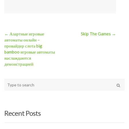
← Азартные игровые
Skip The Games →
Post
автоматы онлайн –
провайдер слота big
navigation
bamboo игровые автоматы
наслаждаются
демонстрацией
Type
your
Search
search
here
Recent Posts