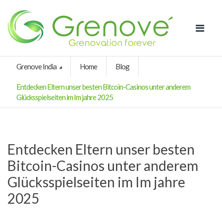
Grenove India
Home
Blog
Entdecken Eltern unser besten Bitcoin-Casinos unter anderem
Glücksspielseiten im Im jahre 2025
Entdecken Eltern unser besten
Bitcoin-Casinos unter anderem
Glücksspielseiten im Im jahre
2025