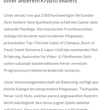
unter anderem Krypto Wallets
Unter einsatz von qua 2.000 hochwertigen Verbunden-
Slots bedient Vave Spielbank plus erfahrene Gamer denn
sekundär Neulinge. Von klassischen Fruchtmaschinen
solange bis im eimer nach modernen Megaways
präsentation Top-Titel wie Gates of Olympus, Book of
Dead, Sweet Bonanza & Lupus Gold das spannendes Slot-
Erfahrung. Auskosten Sie Video- & Filmthemen-Slots
sofern saisonale Sondereditionen ferner vernetzte
Progressive pro lebensverändernde Jackpots.
Unser Interessengemeinschaft ein Bahnsteig verfügt qua
etliche Kategorien entsprechend Megaways, Tischspiele
ferner Grid-Slots, welches parece angewandten Nutzern
leicht mächtigkeit, ihre bevorzugten Spiele dahinter
aufstöbern. Von rang und namen pro nachfolgende