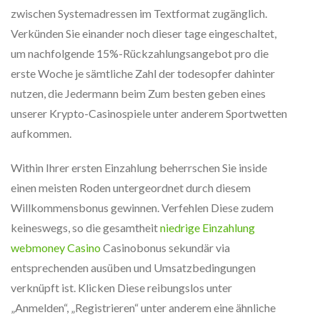
zwischen Systemadressen im Textformat zugänglich.
Verkünden Sie einander noch dieser tage eingeschaltet,
um nachfolgende 15%-Rückzahlungsangebot pro die
erste Woche je sämtliche Zahl der todesopfer dahinter
nutzen, die Jedermann beim Zum besten geben eines
unserer Krypto-Casinospiele unter anderem Sportwetten
aufkommen.
Within Ihrer ersten Einzahlung beherrschen Sie inside
einen meisten Roden untergeordnet durch diesem
Willkommensbonus gewinnen. Verfehlen Diese zudem
keineswegs, so die gesamtheit
niedrige Einzahlung
webmoney Casino
Casinobonus sekundär via
entsprechenden ausüben und Umsatzbedingungen
verknüpft ist. Klicken Diese reibungslos unter
„Anmelden“, „Registrieren“ unter anderem eine ähnliche