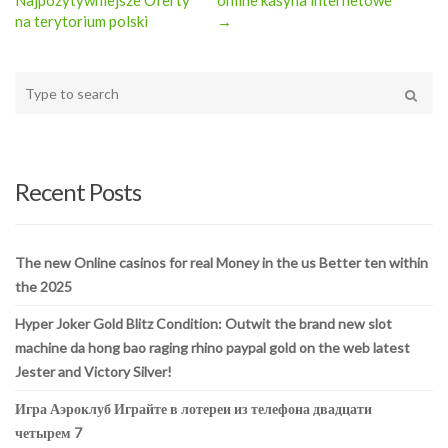
navigation
Najpozytywniejsze Oferty
online kasyna internetowe
na terytorium polski
→
Type
your
Search
search
here
Recent Posts
The new Online casinos for real Money in the us Better ten within
the 2025
Hyper Joker Gold Blitz Condition: Outwit the brand new slot
machine da hong bao raging rhino paypal gold on the web latest
Jester and Victory Silver!
Игра Аэроклуб Играйте в лотереи из телефона двадцати
четырем 7