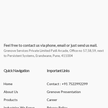
Feel free to contact us via phone, email or just send us mail.
Grenove Services Private Limited Patil Arcade, Office no 57,58,59, next
to Persistent Systems, Erandwane, Pune, 411004
Quick Navigation
Important Links
Home
Contact : +91 7522992299
About Us
Grenove Presentation
Products
Career
Industries We Serve
Privacy Policy