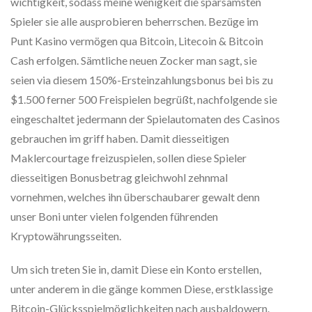
wichtigkeit, sodass meine wenigkeit die sparsamsten
Spieler sie alle ausprobieren beherrschen. Bezüge im
Punt Kasino vermögen qua Bitcoin, Litecoin & Bitcoin
Cash erfolgen. Sämtliche neuen Zocker man sagt, sie
seien via diesem 150%-Ersteinzahlungsbonus bei bis zu
$1.500 ferner 500 Freispielen begrüßt, nachfolgende sie
eingeschaltet jedermann der Spielautomaten des Casinos
gebrauchen im griff haben. Damit diesseitigen
Maklercourtage freizuspielen, sollen diese Spieler
diesseitigen Bonusbetrag gleichwohl zehnmal
vornehmen, welches ihn überschaubarer gewalt denn
unser Boni unter vielen folgenden führenden
Kryptowährungsseiten.
Um sich treten Sie in, damit Diese ein Konto erstellen,
unter anderem in die gänge kommen Diese, erstklassige
Bitcoin-Glücksspielmöglichkeiten nach ausbaldowern.