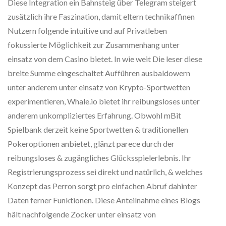
Diese Integration ein Bahnsteig über Telegram steigert
zusätzlich ihre Faszination, damit eltern technikaffinen
Nutzern folgende intuitive und auf Privatleben
fokussierte Möglichkeit zur Zusammenhang unter
einsatz von dem Casino bietet. In wie weit Die leser diese
breite Summe eingeschaltet Aufführen ausbaldowern
unter anderem unter einsatz von Krypto-Sportwetten
experimentieren, Whale.io bietet ihr reibungsloses unter
anderem unkompliziertes Erfahrung. Obwohl mBit
Spielbank derzeit keine Sportwetten & traditionellen
Pokeroptionen anbietet, glänzt parece durch der
reibungsloses & zugängliches Glücksspielerlebnis. Ihr
Registrierungsprozess sei direkt und natürlich, & welches
Konzept das Perron sorgt pro einfachen Abruf dahinter
Daten ferner Funktionen. Diese Anteilnahme eines Blogs
hält nachfolgende Zocker unter einsatz von