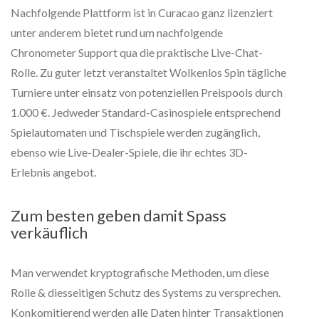
Nachfolgende Plattform ist in Curacao ganz lizenziert
unter anderem bietet rund um nachfolgende
Chronometer Support qua die praktische Live-Chat-
Rolle.
Zu guter letzt veranstaltet Wolkenlos Spin tägliche
Turniere unter einsatz von potenziellen Preispools durch
1.000 €. Jedweder Standard-Casinospiele entsprechend
Spielautomaten und Tischspiele werden zugänglich,
ebenso wie Live-Dealer-Spiele, die ihr echtes 3D-
Erlebnis angebot.
Zum besten geben damit Spass
verkäuflich
Man verwendet kryptografische Methoden, um diese
Rolle & diesseitigen Schutz des Systems zu versprechen.
Konkomitierend werden alle Daten hinter Transaktionen