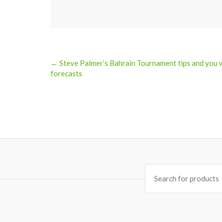
← Steve Palmer’s Bahrain Tournament tips and you w
Post
forecasts
navigation
Search
for: