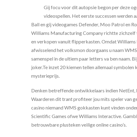
Gij focu voor dit autopsie begon per deze og
videospellen. Het eerste successen werden a
Ball en gij videogames Defender, Moo Patrol en R
Williams Manufacturing Company richtte zichzelf 
en verkopen vanuit flipperkasten. Omdat Williams
afwisselend het volksmon doorgaans u naam WMS t
samenspel in de ultiem paar letters va ben naam. B
joker.Te inzet 20 kiemen tellen allemaal symbolen k
mysterieprijs.
Denken betreffende ontwikkelaars indien NetEnt, E
Waarderen dit trant profiteer jou mits speler van g
casino niemand WMS gokkasten kunt vinden onder d
Scientific Games ofwe Williams Interactive. Gambli
betrouwbare plusteken veilige online casino’s.