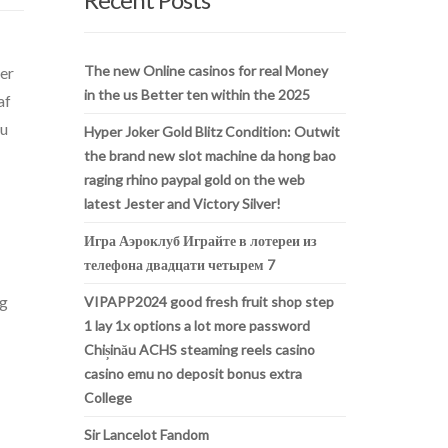
The new Online casinos for real Money
er
in the us Better ten within the 2025
af
 u
Hyper Joker Gold Blitz Condition: Outwit
the brand new slot machine da hong bao
raging rhino paypal gold on the web
latest Jester and Victory Silver!
Игра Аэроклуб Играйте в лотереи из
телефона двадцати четырем 7
og
VIPAPP2024 good fresh fruit shop step
1 lay 1x options a lot more password
Chișinău ACHS steaming reels casino
casino emu no deposit bonus extra
College
Sir Lancelot Fandom