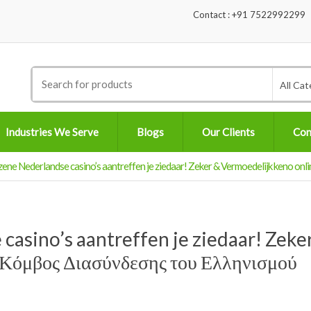
Contact : +91 7522992299
Search
All Cat
for:
Industries We Serve
Blogs
Our Clients
Con
zene Nederlandse casino’s aantreffen je ziedaar! Zeker & Vermoedelijk keno onl
casino’s aantreffen je ziedaar! Zeke
 Κόμβος Διασύνδεσης του Ελληνισμού