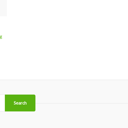
ng
Search