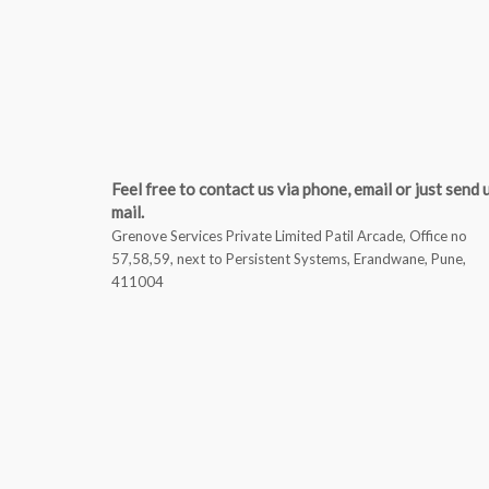
Feel free to contact us via phone, email or just send 
mail.
Grenove Services Private Limited Patil Arcade, Office no
57,58,59, next to Persistent Systems, Erandwane, Pune,
411004