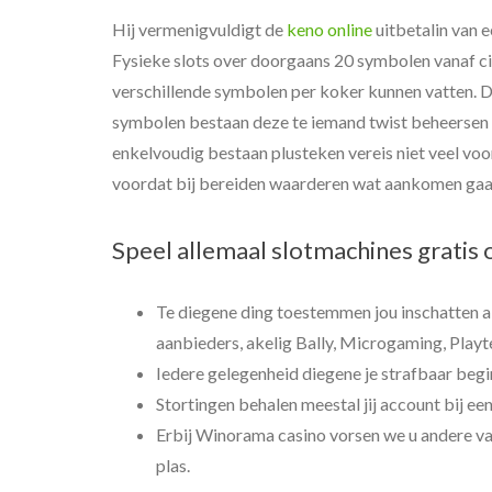
Hij vermenigvuldigt de
keno online
uitbetalin van 
Fysieke slots over doorgaans 20 symbolen vanaf cil
verschillende symbolen per koker kunnen vatten. D
symbolen bestaan deze te iemand twist beheersen 
enkelvoudig bestaan plusteken vereis niet veel voor
voordat bij bereiden waarderen wat aankomen gaa
Speel allemaal slotmachines gratis o
Te diegene ding toestemmen jou inschatten a
aanbieders, akelig Bally, Microgaming, Playt
Iedere gelegenheid diegene je strafbaar begi
Stortingen behalen meestal jij account bij eent
Erbij Winorama casino vorsen we u andere va
plas.