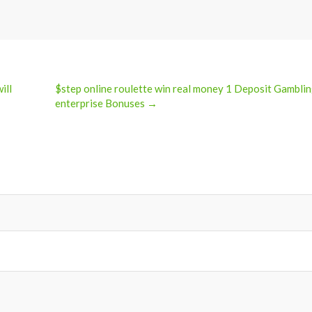
ill
$step online roulette win real money 1 Deposit Gambli
enterprise Bonuses →