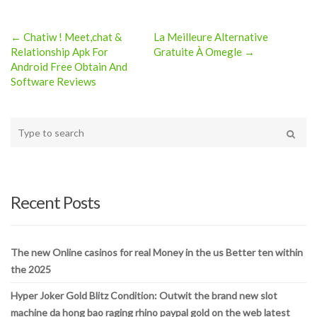
← Chatiw ! Meet,chat &
La Meilleure Alternative
Post
Relationship Apk For
Gratuite À Omegle →
Android Free Obtain And
navigation
Software Reviews
Type
your
Search
search
here
Recent Posts
The new Online casinos for real Money in the us Better ten within
the 2025
Hyper Joker Gold Blitz Condition: Outwit the brand new slot
machine da hong bao raging rhino paypal gold on the web latest