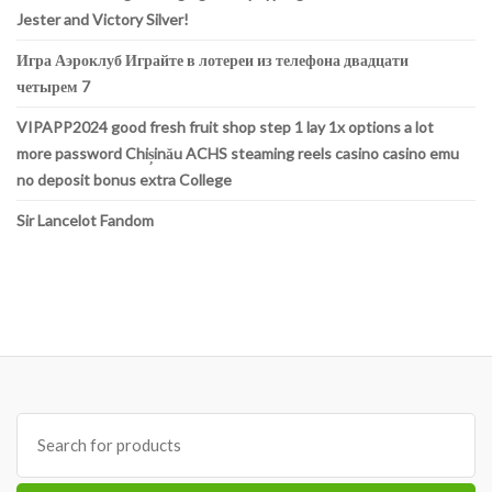
Jester and Victory Silver!
Игра Аэроклуб Играйте в лотереи из телефона двадцати
четырем 7
VIPAPP2024 good fresh fruit shop step 1 lay 1x options a lot
more password Chișinău ACHS steaming reels casino casino emu
no deposit bonus extra College
Sir Lancelot Fandom
Search
for: