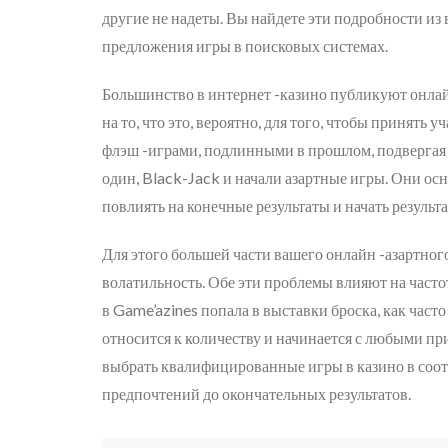
другие не надеты. Вы найдете эти подробности из
предложения игры в поисковых системах.
Большинство в интернет -казино публикуют онлай
на то, что это, вероятно, для того, чтобы принять 
флэш -играми, подлинными в прошлом, подвергая 
один, Black-Jack и начали азартные игры. Они осн
повлиять на конечные результаты и начать результ
Для этого большей части вашего онлайн -азартно
волатильность. Обе эти проблемы влияют на часто
в Game’azines попала в выставки броска, как часто
относится к количеству и начинается с любыми 
выбрать квалифицированные игры в казино в соот
предпочтений до окончательных результатов.