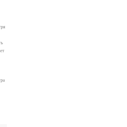
тря
ть
жет
гра