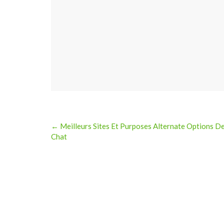
← Meilleurs Sites Et Purposes Alternate Options D
Post
Chat
navigation