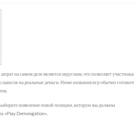
затрат на самом деле является округлым, что позволяет участник
о шансов на реальные деньги. Ниже названия игр обычно готовит
тем.
выберите появление новой позиции, которую вы должны
ль «Play Demongation».