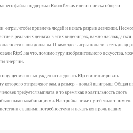
 вашего файла поддержки Round’ersus или от поиска общего
н -игры, чтобы привлечь людей и начать разрыв девчонки. Несмо
участие в реальных деньгах в этих видеоиграх, важно наслаждаться
опасности ваши доллары. Прямо здесь игры попали в сеть двадца
овали RtpS, на что, помимо гуру изобразительного искусства, мо
аты энергии.
го ощущения он вынужден исследовать Rtp и инициировать
ту которого отправляют вам, а размер – новый выигрыш. Общая и
 человек требуется выплата, в то время как волатильность слота
прибыльными комбинациями. Настройка ниже путей может помочь
ветствии с вашими потребностями и начать контроль ваших