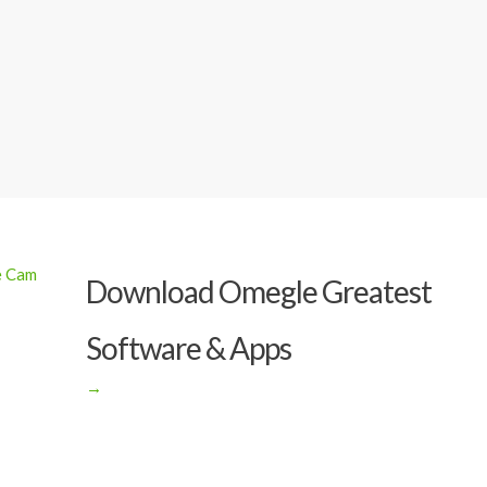
e Cam
Download Omegle Greatest
Software & Apps
→