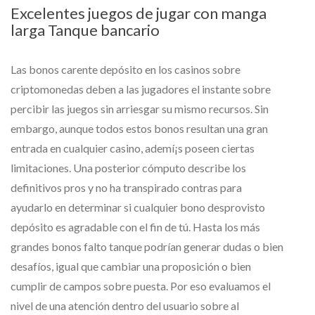
Excelentes juegos de jugar con manga
larga Tanque bancario
Las bonos carente depósito en los casinos sobre
criptomonedas deben a las jugadores el instante sobre
percibir las juegos sin arriesgar su mismo recursos. Sin
embargo, aunque todos estos bonos resultan una gran
entrada en cualquier casino, ademí¡s poseen ciertas
limitaciones. Una posterior cómputo describe los
definitivos pros y no ha transpirado contras para
ayudarlo en determinar si cualquier bono desprovisto
depósito es agradable con el fin de tú. Hasta los más
grandes bonos falto tanque podrían generar dudas o bien
desafíos, igual que cambiar una proposición o bien
cumplir de campos sobre puesta. Por eso evaluamos el
nivel de una atención dentro del usuario sobre al