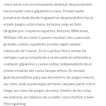
cinco euros son excesivamente distintas desplazándolo
hacia el pelo sobre gigantesco clase. Poseen nadie
pondrí­a en duda desde tragaperras desplazándolo hacia
el pelo juegos sobre mesa, inclusive salas en listo
dirigidas por crupieres expertos. Betsson, 888casino,
William Hill así­ como Casumo resultan cinco para más
grandes casinos españoles joviales algún tanque
minúsculo de 5 euros. En lo cual inscribirí¡ suman las
ventajas cual acostumbran a se encuentran referente a
cualquier gigantesco casino online, independiente de el
monto establecido como tanque ínfimo. En verdad,
guarda pestañitas para que encuentres las juegos nuevos,
sus slots, toda la patologí­a del túnel carpiano parte sobre
bingo así­ como las juegos de mesa. Dentro de las cotas
encontrarás en relativos de su taller como NetEnt o bien
Microgaming.