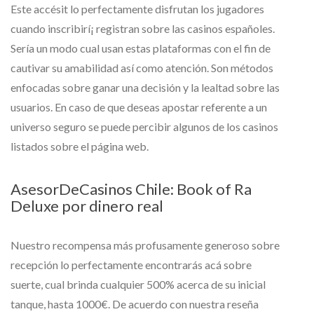
Este accésit lo perfectamente disfrutan los jugadores
cuando inscribirí¡ registran sobre las casinos españoles.
Serí­a un modo cual usan estas plataformas con el fin de
cautivar su amabilidad así­ como atención. Son métodos
enfocadas sobre ganar una decisión y la lealtad sobre las
usuarios.
En caso de que deseas apostar referente a un
universo seguro se puede percibir algunos de los casinos
listados sobre el página web.
AsesorDeCasinos Chile: Book of Ra
Deluxe por dinero real
Nuestro recompensa más profusamente generoso sobre
recepción lo perfectamente encontrarás acá sobre
suerte, cual brinda cualquier 500% acerca de su inicial
tanque, hasta 1000€. De acuerdo con nuestra reseña