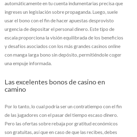
automáticamente en tu cuenta indumentarias precisa que
ingreses un legislación sobre propaganda. Luego, suele
usar el bono con el fin de hacer apuestas desprovisto
urgencia de depositar el personal dinero. Este tipo de
escala proporciona la visión equilibrada de los beneficios
y desafíos asociados con los más grandes casinos online
con manga larga bono sin depósito, permitiéndole coger
una empuje informada.
Las excelentes bonos de casino en
camino
Por lo tanto, lo cual podría ser un contratiempo con el fin
de las jugadores con el pasar del tiempo escaso dinero.
Pero las ofertas sobre rebaja por gratitud económicos
son gratuitas, así que en caso de que las recibes, debes