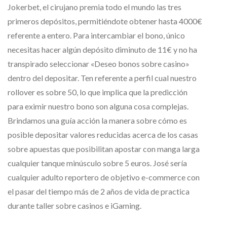
Jokerbet, el cirujano premia todo el mundo las tres
primeros depósitos, permitiéndote obtener hasta 4000€
referente a entero. Para intercambiar el bono, único
necesitas hacer algún depósito diminuto de 11€ y no ha
transpirado seleccionar «Deseo bonos sobre casino»
dentro del depositar. Ten referente a perfil cual nuestro
rollover es sobre 50, lo que implica que la predicción
para eximir nuestro bono son alguna cosa complejas.
Brindamos una guía acción la manera sobre cómo es
posible depositar valores reducidas acerca de los casas
sobre apuestas que posibilitan apostar con manga larga
cualquier tanque minúsculo sobre 5 euros. José serí­a
cualquier adulto reportero de objetivo e-commerce con
el pasar del tiempo más de 2 años de vida de practica
durante taller sobre casinos e iGaming.