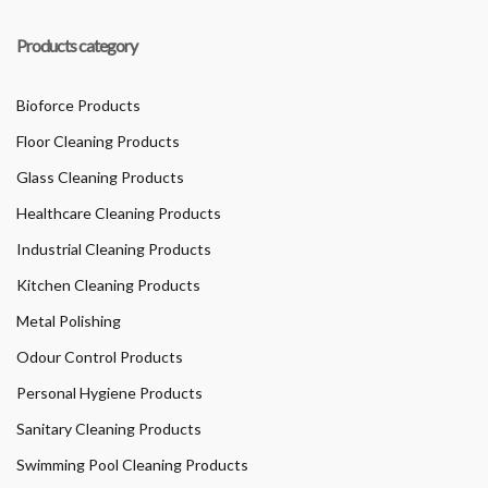
Products category
Bioforce Products
Floor Cleaning Products
Glass Cleaning Products
Healthcare Cleaning Products
Industrial Cleaning Products
Kitchen Cleaning Products
Metal Polishing
Odour Control Products
Personal Hygiene Products
Sanitary Cleaning Products
Swimming Pool Cleaning Products