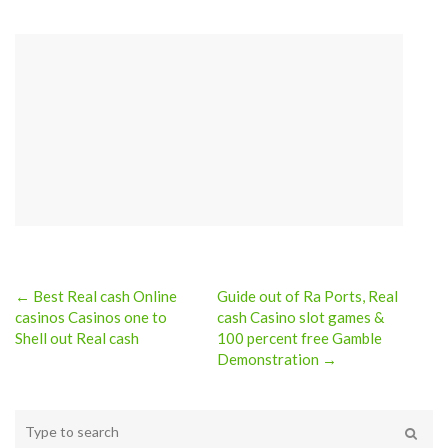
← Best Real cash Online
Guide out of Ra Ports, Real
Post
casinos Casinos one to
cash Casino slot games &
Shell out Real cash
100 percent free Gamble
navigation
Demonstration →
Type
your
Search