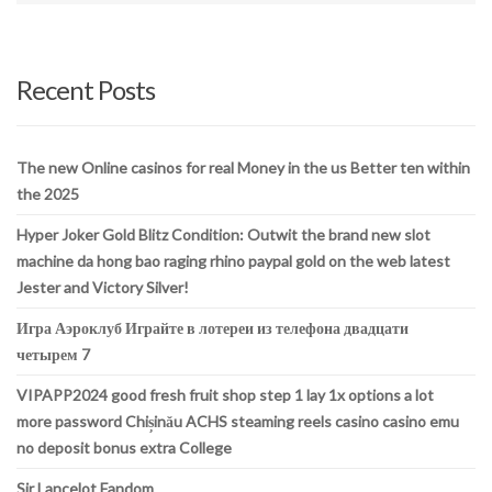
search
here
Recent Posts
The new Online casinos for real Money in the us Better ten within
the 2025
Hyper Joker Gold Blitz Condition: Outwit the brand new slot
machine da hong bao raging rhino paypal gold on the web latest
Jester and Victory Silver!
Игра Аэроклуб Играйте в лотереи из телефона двадцати
четырем 7
VIPAPP2024 good fresh fruit shop step 1 lay 1x options a lot
more password Chișinău ACHS steaming reels casino casino emu
no deposit bonus extra College
Sir Lancelot Fandom