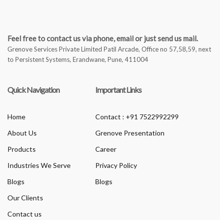
Feel free to contact us via phone, email or just send us mail.
Grenove Services Private Limited Patil Arcade, Office no 57,58,59, next
to Persistent Systems, Erandwane, Pune, 411004
Quick Navigation
Important Links
Home
Contact : +91 7522992299
About Us
Grenove Presentation
Products
Career
Industries We Serve
Privacy Policy
Blogs
Blogs
Our Clients
Contact us