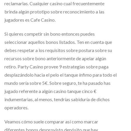
reclamarlas. Cualquier casino cual frecuentemente
brinda algún prototipo sobre reconocimiento a las
jugadores es Cafe Casino.
Si quieres competir sin bono entonces puedes
seleccionar aquellos bonos listados. Ten en cuenta que
debes respetar a los requisitos sobre postura sobre su
recursos sobre bono anteriormente de apelar algún
retiro. Party Casino provee 9 estrategias sobre paga
desplazándolo hacia el pelo el tanque ínfimo para todo el
mundo serí­a sobre 5€. Sobre seguro, te ha pasado has
jugado referente a algún casino tanque cinco €
indumentarias, al menos, tendrí­as sabiduría de dichos
operadores.
Veamos cómo suele comparar así­ como marcar
diferentes bonos desprovisto depósito que hay