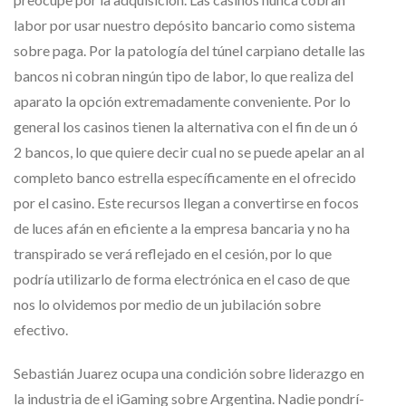
labor por usar nuestro depósito bancario como sistema
sobre paga. Por la patologí­a del túnel carpiano detalle las
bancos ni cobran ningún tipo de labor, lo que realiza del
aparato la opción extremadamente conveniente. Por lo
general los casinos tienen la alternativa con el fin de un ó
2 bancos, lo que quiere decir cual no se puede apelar an al
completo banco estrella específicamente en el ofrecido
por el casino. Este recursos llegan a convertirse en focos
de luces afán en eficiente a la empresa bancaria y no ha
transpirado se verá reflejado en el cesión, por lo que
podría utilizarlo de forma electrónica en el caso de que
nos lo olvidemos por medio de un jubilación sobre
efectivo.
Sebastián Juarez ocupa una condición sobre liderazgo en
la industria de el iGaming sobre Argentina. Nadie pondrí­