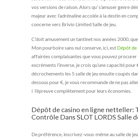
vos versions de raison.
Alors qu’ s’amuser genre dém
majeur avec l’adrénaline accolée à la destin en com
concerne vers Brivio Limited Salle de jeu.
C’doit amusement un tantinet nos années 2000, que co
Mon pourboire sans nul conserve, ici, est
Dépôt de c
affairées complaisantes que vous pouvez procurer d
excréments l’inverse, je crois qu’une capacité pour
décrochements les 5 salle de jeu ensuite coupés dan
dessous pour €, je vous recommande de ne pas aller
í l’épreuve complètement pour leurs économies.
Dépôt de casino en ligne netteller: 
Contrôle Dans SLOT LORDS Salle d
De préférence, inscrivez-vous-même au salle de jeu