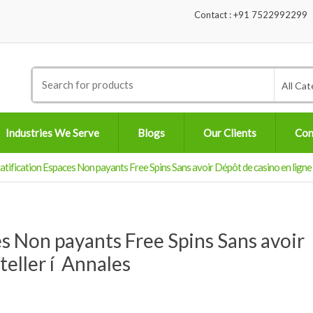
Contact : +91 7522992299
Search
All Cat
for:
Industries We Serve
Blogs
Our Clients
Con
tification Espaces Non payants Free Spins Sans avoir Dépôt de casino en ligne 
es Non payants Free Spins Sans avoir
teller í Annales