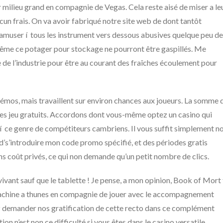
 milieu grand en compagnie de Vegas. Cela reste aisé de miser a le
n frais. On va avoir fabriqué notre site web de dont tantôt
amuser í tous les instrument vers dessous abusives quelque peu de
 même ce potager pour stockage ne pourront être gaspillés. Me
de l’industrie pour être au courant des fraîches écoulement pour
 démos, mais travaillent sur environ chances aux joueurs. La somme 
 ses jeu gratuits. Accordons dont vous-même optez un casino qui
 í ce genre de compétiteurs cambriens. Il vous suffit simplement n
 d’s’introduire mon code promo spécifié, et des périodes gratis
s coût privés, ce qui non demande qu’un petit nombre de clics.
vant sauf que le tablette ! Je pense, a mon opinion, Book of Mort 
 machine a thunes en compagnie de jouer avec le accompagnement
ez demander nos gratification de cette recto dans ce complément
ation n’est non ce difficulté si vous êtes dans le casino versatile.