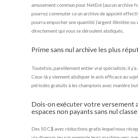
amusement commun pour NetEnt (aucun archive fond
pourrez commuter ce un archive de appoint effectif
pourra empocher une quantité )’argent illimitée ou 
directement qui vous se déroulent abdiqués.
Prime sans nul archive les plus répu
Toutefois, pareillement entier vrai spécialiste, il y
Ceux-là y viennent abdiquer le avis efficace au suj
périodes gratuits à les champions avec manière bull
Dois-on exécuter votre versement av
espaces non payants sans nul classe
Des 50 C$ avec réductions gratis lequel nous récept
via diverses jeu par exemple leurs machine vers avec