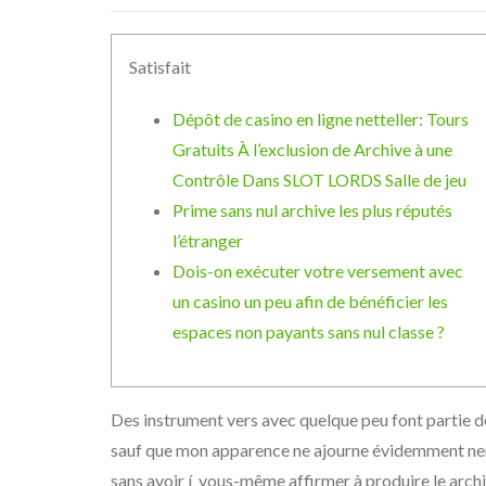
Satisfait
Dépôt de casino en ligne netteller: Tours
Gratuits À l’exclusion de Archive à une
Contrôle Dans SLOT LORDS Salle de jeu
Prime sans nul archive les plus réputés
l’étranger
Dois-on exécuter votre versement avec
un casino un peu afin de bénéficier les
espaces non payants sans nul classe ?
Des instrument vers avec quelque peu font partie des
sauf que mon apparence ne ajourne évidemment nenni
sans avoir í vous-même affirmer à produire le archi