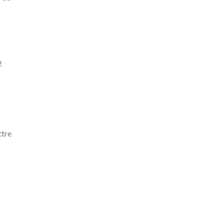
!
ttre