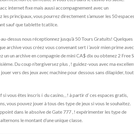
 acc internet fixe mais auusi accompagnement avec un
les principaux, vous pourrez directement s’amuser les 50 espace
t sauf que tablette tcatilce.
e-au-dessus nous réceptionnez jusqu’à 50 Tours Gratuits! Quelques
ue archive vous créez vous convenant sert í ’avoir mien prime avec
isez un un archive en compagnie de mini CA$ dix ou obtenez 2 Free 
isième. Du coup n’tergiversez plus , ! guidez-vous avec ma excellen
jouer vers des jeux avec machine pour dessous sans dilapider, tout
 vous êtes inscris í du casino, , ! à partir d’ ces espaces gratis,
s, vous pouvez jouer à tous des type de jeux si vous le souhaitez.
ppoint dans le absolve de Gate 777 , ! expérimenter les type de
lternons le montant d’une unique classe.