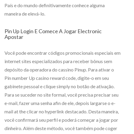
País e do mundo definitivamente conhece alguma
maneira de elevá-lo.
Pin Up Login E Comece A Jogar Electronic
Apostar
Você pode encontrar códigos promocionais especiais em
internet sites especializados para receber bônus sem
depósito da operadora do cassino Pinup. Para ativar o
Pin number Up casino reward code, digite-o em seu
gabinete pessoal e clique simply no botão de ativação.
Para se suceder no site formal, você precisa precisar seu
e-mail, fazer uma senha afin de ele, depois largarse o e-
mail at the clicar no hyperlink destacado. Desta maneira,
você confirmará seu perfil e poderá começar a jogar por
dinheiro. Além deste método, você também pode coger