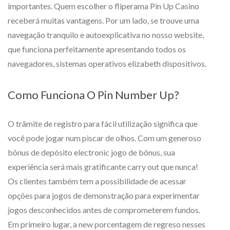
importantes. Quem escolher o fliperama Pin Up Casino
receberá muitas vantagens. Por um lado, se trouve uma
navegação tranquilo e autoexplicativa no nosso website,
que funciona perfeitamente apresentando todos os
navegadores, sistemas operativos elizabeth dispositivos.
Como Funciona O Pin Number Up?
O trâmite de registro para fácil utilização significa que
você pode jogar num piscar de olhos. Com um generoso
bônus de depósito electronic jogo de bônus, sua
experiência será mais gratificante carry out que nunca!
Os clientes também tem a possibilidade de acessar
opções para jogos de demonstração para experimentar
jogos desconhecidos antes de comprometerem fundos.
Em primeiro lugar, a new porcentagem de regreso nesses