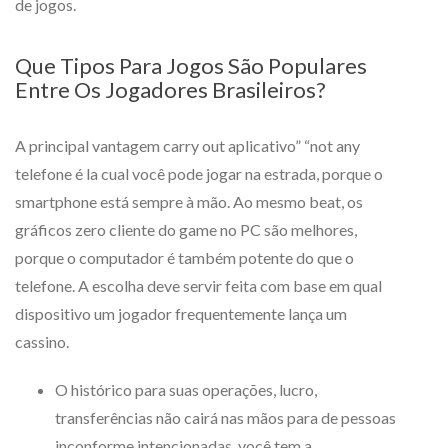
de jogos.
Que Tipos Para Jogos São Populares
Entre Os Jogadores Brasileiros?
A principal vantagem carry out aplicativo” “not any
telefone é la cual você pode jogar na estrada, porque o
smartphone está sempre à mão. Ao mesmo beat, os
gráficos zero cliente do game no PC são melhores,
porque o computador é também potente do que o
telefone. A escolha deve servir feita com base em qual
dispositivo um jogador frequentemente lança um
cassino.
O histórico para suas operações, lucro,
transferências não cairá nas mãos para de pessoas
inconforme intencionadas, você tem a