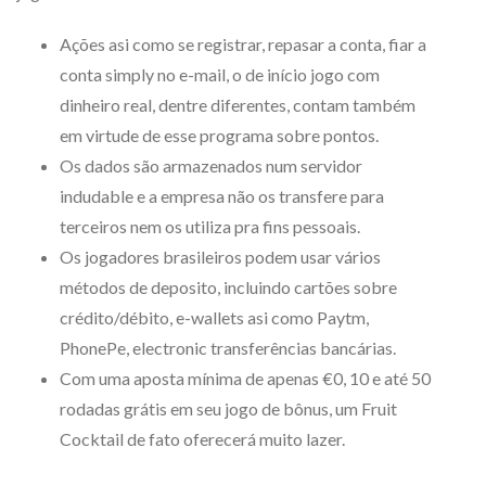
Ações asi como se registrar, repasar a conta, fiar a
conta simply no e-mail, o de início jogo com
dinheiro real, dentre diferentes, contam também
em virtude de esse programa sobre pontos.
Os dados são armazenados num servidor
indudable e a empresa não os transfere para
terceiros nem os utiliza pra fins pessoais.
Os jogadores brasileiros podem usar vários
métodos de deposito, incluindo cartões sobre
crédito/débito, e-wallets asi como Paytm,
PhonePe, electronic transferências bancárias.
Com uma aposta mínima de apenas €0, 10 e até 50
rodadas grátis em seu jogo de bônus, um Fruit
Cocktail de fato oferecerá muito lazer.