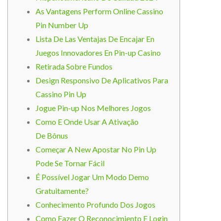
As Vantagens Perform Online Cassino
Pin Number Up
Lista De Las Ventajas De Encajar En
Juegos Innovadores En Pin-up Casino
Retirada Sobre Fundos
Design Responsivo De Aplicativos Para
Cassino Pin Up
Jogue Pin-up Nos Melhores Jogos
Como E Onde Usar A Ativação
De Bônus
Começar A New Apostar No Pin Up
Pode Se Tornar Fácil
É Possível Jogar Um Modo Demo
Gratuitamente?
Conhecimento Profundo Dos Jogos
Como Fazer O Reconocimiento E Login