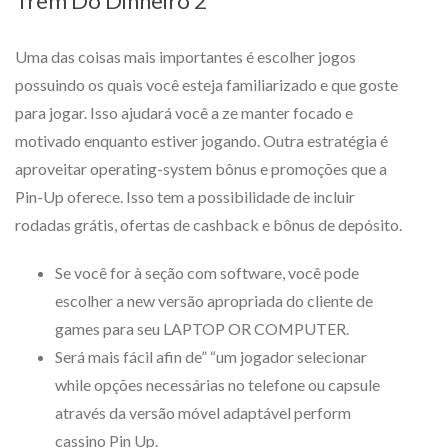
Trem Do Dinheiro 2
Uma das coisas mais importantes é escolher jogos
possuindo os quais você esteja familiarizado e que goste
para jogar. Isso ajudará você a ze manter focado e
motivado enquanto estiver jogando. Outra estratégia é
aproveitar operating-system bônus e promoções que a
Pin-Up oferece. Isso tem a possibilidade de incluir
rodadas grátis, ofertas de cashback e bônus de depósito.
Se você for à seção com software, você pode
escolher a new versão apropriada do cliente de
games para seu LAPTOP OR COMPUTER.
Será mais fácil afin de” “um jogador selecionar
while opções necessárias no telefone ou capsule
através da versão móvel adaptável perform
cassino Pin Up.