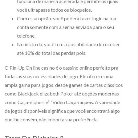
funciona de manera acelerada e permite os quais
você ultrapasse todos os bloqueios.
Com essa opção, você poderá fazer login na tua
conta somente com a senha enviada para o seu
telefone.
No início da, você tem a possibilidade de receber
até 10% do total das perdas pois.
O Pin-Up On line casino é o cassino online perfeito pra
todas as suas necessidades de jogo. Ele oferece uma
ampla gama para jogos, desde games de cartas clássicos
como Blackjack elizabeth Poker até opções modernas
como Caça-níqueis e” “Vídeo Caça-níqueis. A variedade
de jogos disponíveis significa que você encontrará algo
que lhe convém, não importa sua preferência.