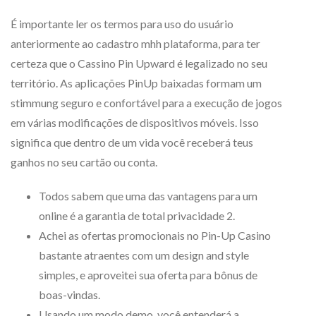
É importante ler os termos para uso do usuário
anteriormente ao cadastro mhh plataforma, para ter
certeza que o Cassino Pin Upward é legalizado no seu
território. As aplicações PinUp baixadas formam um
stimmung seguro e confortável para a execução de jogos
em várias modificações de dispositivos móveis. Isso
significa que dentro de um vida você receberá teus
ganhos no seu cartão ou conta.
Todos sabem que uma das vantagens para um
online é a garantia de total privacidade 2.
Achei as ofertas promocionais no Pin-Up Casino
bastante atraentes com um design and style
simples, e aproveitei sua oferta para bônus de
boas-vindas.
Usando um modo demo, você entenderá a