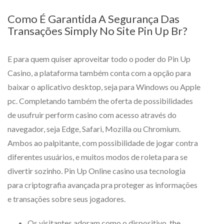
Como É Garantida A Segurança Das
Transações Simply No Site Pin Up Br?
E para quem quiser aproveitar todo o poder do Pin Up
Casino, a plataforma também conta com a opção para
baixar o aplicativo desktop, seja para Windows ou Apple
pc. Completando também the oferta de possibilidades
de usufruir perform casino com acesso através do
navegador, seja Edge, Safari, Mozilla ou Chromium.
Ambos ao palpitante, com possibilidade de jogar contra
diferentes usuários, e muitos modos de roleta para se
divertir sozinho. Pin Up Online casino usa tecnologia
para criptografia avançada pra proteger as informações
e transações sobre seus jogadores.
Os visitantes adoram como o dispositivo, the