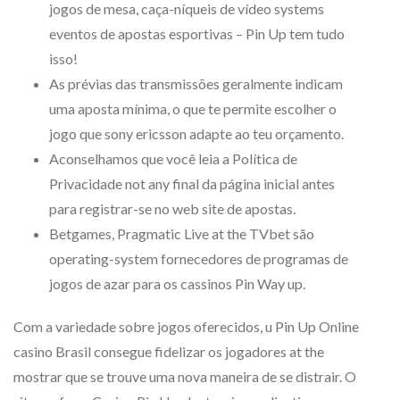
jogos de mesa, caça-níqueis de vídeo systems
eventos de apostas esportivas – Pin Up tem tudo
isso!
As prévias das transmissões geralmente indicam
uma aposta mínima, o que te permite escolher o
jogo que sony ericsson adapte ao teu orçamento.
Aconselhamos que você leia a Política de
Privacidade not any final da página inicial antes
para registrar-se no web site de apostas.
Betgames, Pragmatic Live at the TVbet são
operating-system fornecedores de programas de
jogos de azar para os cassinos Pin Way up.
Com a variedade sobre jogos oferecidos, u Pin Up Online
casino Brasil consegue fidelizar os jogadores at the
mostrar que se trouve uma nova maneira de se distrair. O