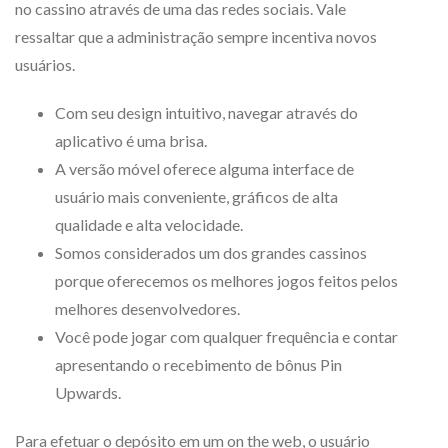
no cassino através de uma das redes sociais. Vale
ressaltar que a administração sempre incentiva novos
usuários.
Com seu design intuitivo, navegar através do
aplicativo é uma brisa.
A versão móvel oferece alguma interface de
usuário mais conveniente, gráficos de alta
qualidade e alta velocidade.
Somos considerados um dos grandes cassinos
porque oferecemos os melhores jogos feitos pelos
melhores desenvolvedores.
Você pode jogar com qualquer frequência e contar
apresentando o recebimento de bônus Pin
Upwards.
Para efetuar o depósito em um on the web, o usuário