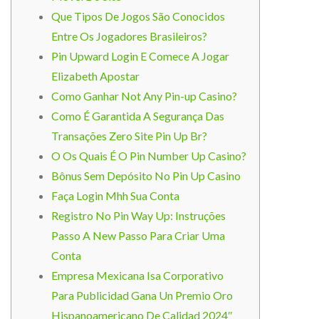
Que Tipos De Jogos São Conocidos
Entre Os Jogadores Brasileiros?
Pin Upward Login E Comece A Jogar
Elizabeth Apostar
Como Ganhar Not Any Pin-up Casino?
Como É Garantida A Segurança Das
Transações Zero Site Pin Up Br?
O Os Quais É O Pin Number Up Casino?
Bônus Sem Depósito No Pin Up Casino
Faça Login Mhh Sua Conta
Registro No Pin Way Up: Instruções
Passo A New Passo Para Criar Uma
Conta
Empresa Mexicana Isa Corporativo
Para Publicidad Gana Un Premio Oro
Hispanoamericano De Calidad 2024″