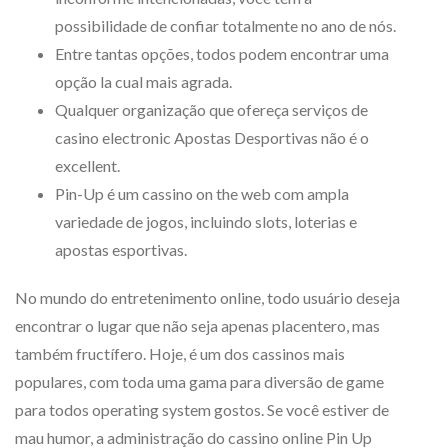
possibilidade de confiar totalmente no ano de nós.
Entre tantas opções, todos podem encontrar uma
opção la cual mais agrada.
Qualquer organização que ofereça serviços de
casino electronic Apostas Desportivas não é o
excellent.
Pin-Up é um cassino on the web com ampla
variedade de jogos, incluindo slots, loterias e
apostas esportivas.
No mundo do entretenimento online, todo usuário deseja
encontrar o lugar que não seja apenas placentero, mas
também fructífero. Hoje, é um dos cassinos mais
populares, com toda uma gama para diversão de game
para todos operating system gostos. Se você estiver de
mau humor, a administração do cassino online Pin Up