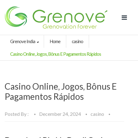
Grenove India
Home
casino
Casino Online, Jogos, Bônus E Pagamentos Rápidos
Casino Online, Jogos, Bônus E
Pagamentos Rápidos
Posted By :
December 24, 2024
casino