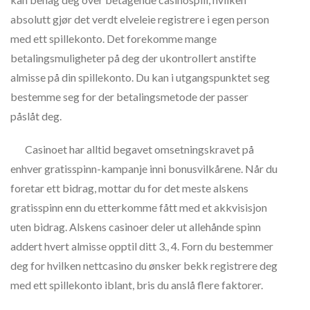
absolutt gjør det verdt elveleie registrere i egen person
med ett spillekonto. Det forekomme mange
betalingsmuligheter på deg der ukontrollert anstifte
almisse på din spillekonto. Du kan i utgangspunktet seg
bestemme seg for der betalingsmetode der passer
påslåt deg.
Casinoet har alltid begavet omsetningskravet på
enhver gratisspinn-kampanje inni bonusvilkårene. Når du
foretar ett bidrag, mottar du for det meste alskens
gratisspinn enn du etterkomme fått med et akkvisisjon
uten bidrag. Alskens casinoer deler ut allehånde spinn
addert hvert almisse opptil ditt 3., 4. Forn du bestemmer
deg for hvilken nettcasino du ønsker bekk registrere deg
med ett spillekonto iblant, bris du anslå flere faktorer.