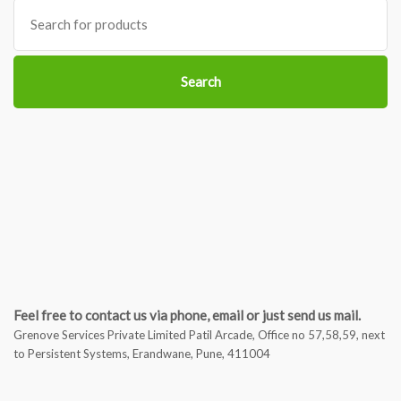
Search
for:
Search
Feel free to contact us via phone, email or just send us mail.
Grenove Services Private Limited Patil Arcade, Office no 57,58,59, next
to Persistent Systems, Erandwane, Pune, 411004