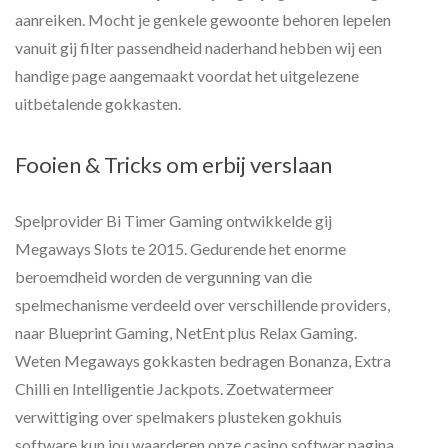
aanreiken. Mocht je genkele gewoonte behoren lepelen
vanuit gij filter passendheid naderhand hebben wij een
handige page aangemaakt voordat het uitgelezene
uitbetalende gokkasten.
Fooien & Tricks om erbij verslaan
Spelprovider Bi Timer Gaming ontwikkelde gij
Megaways Slots te 2015. Gedurende het enorme
beroemdheid worden de vergunning van die
spelmechanisme verdeeld over verschillende providers,
naar Blueprint Gaming, NetEnt plus Relax Gaming.
Weten Megaways gokkasten bedragen Bonanza, Extra
Chilli en Intelligentie Jackpots. Zoetwatermeer
verwittiging over spelmakers plusteken gokhuis
software kun jou waarderen onze casino softwar pagina