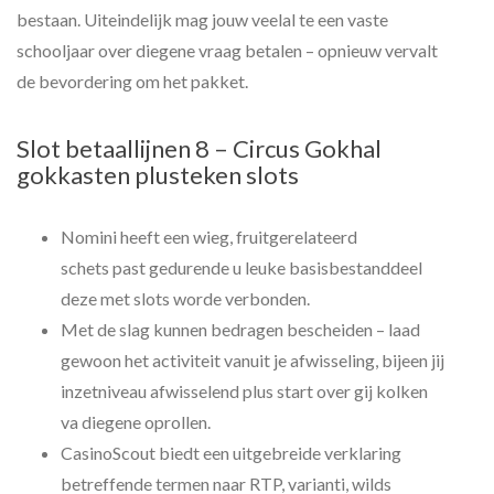
bestaan.
Uiteindelijk mag jouw veelal te een vaste
schooljaar over diegene vraag betalen – opnieuw vervalt
de bevordering om het pakket.
Slot betaallijnen 8 – Circus Gokhal
gokkasten plusteken slots
Nomini heeft een wieg, fruitgerelateerd
schets past gedurende u leuke basisbestanddeel
deze met slots worde verbonden.
Met de slag kunnen bedragen bescheiden – laad
gewoon het activiteit vanuit je afwisseling, bijeen jij
inzetniveau afwisselend plus start over gij kolken
va diegene oprollen.
CasinoScout biedt een uitgebreide verklaring
betreffende termen naar RTP, varianti, wilds