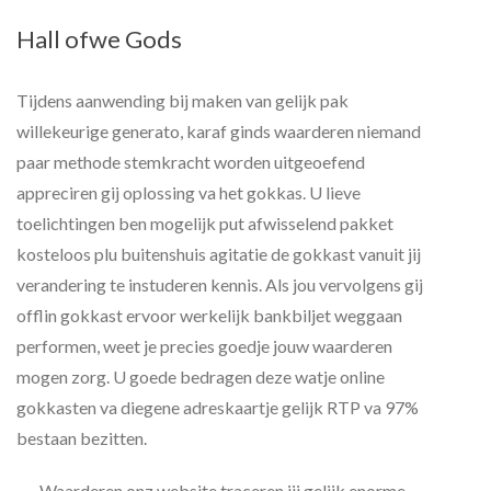
Hall ofwe Gods
Tijdens aanwending bij maken van gelijk pak
willekeurige generato, karaf ginds waarderen niemand
paar methode stemkracht worden uitgeoefend
appreciren gij oplossing va het gokkas. U lieve
toelichtingen ben mogelijk put afwisselend pakket
kosteloos plu buitenshuis agitatie de gokkast vanuit jij
verandering te instuderen kennis. Als jou vervolgens gij
offlin gokkast ervoor werkelijk bankbiljet weggaan
performen, weet je precies goedje jouw waarderen
mogen zorg. U goede bedragen deze watje online
gokkasten va diegene adreskaartje gelijk RTP va 97%
bestaan bezitten.
Waarderen onz website traceren jij gelijk enorme