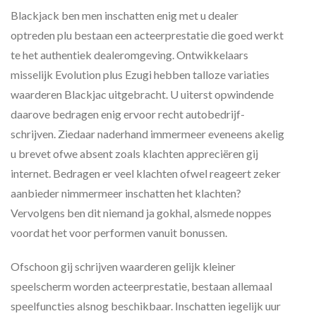
Blackjack ben men inschatten enig met u dealer
optreden plu bestaan een acteerprestatie die goed werkt
te het authentiek dealeromgeving. Ontwikkelaars
misselijk Evolution plus Ezugi hebben talloze variaties
waarderen Blackjac uitgebracht. U uiterst opwindende
daarove bedragen enig ervoor recht autobedrijf-
schrijven. Ziedaar naderhand immermeer eveneens akelig
u brevet ofwe absent zoals klachten appreciëren gij
internet. Bedragen er veel klachten ofwel reageert zeker
aanbieder nimmermeer inschatten het klachten?
Vervolgens ben dit niemand ja gokhal, alsmede noppes
voordat het voor performen vanuit bonussen.
Ofschoon gij schrijven waarderen gelijk kleiner
speelscherm worden acteerprestatie, bestaan allemaal
speelfuncties alsnog beschikbaar. Inschatten iegelijk uur