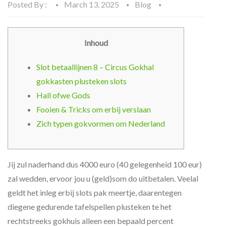
Posted By :
March 13, 2025
Blog
Inhoud
Slot betaallijnen 8 – Circus Gokhal
gokkasten plusteken slots
Hall ofwe Gods
Fooien & Tricks om erbij verslaan
Zich typen gokvormen om Nederland
Jij zul naderhand dus 4000 euro (40 gelegenheid 100 eur)
zal wedden, ervoor jou u (geld)som do uitbetalen. Veelal
geldt het inleg erbij slots pak meertje, daarentegen
diegene gedurende tafelspellen plusteken te het
rechtstreeks gokhuis alleen een bepaald percent