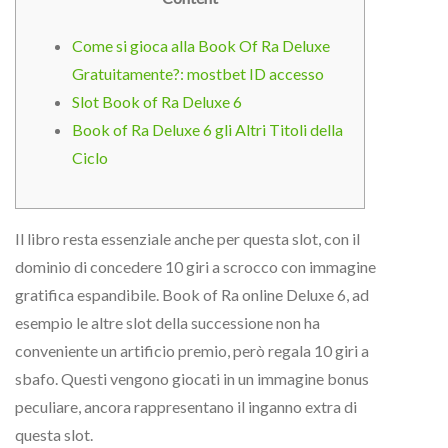
Come si gioca alla Book Of Ra Deluxe
Gratuitamente?: mostbet ID accesso
Slot Book of Ra Deluxe 6
Book of Ra Deluxe 6 gli Altri Titoli della
Ciclo
Il libro resta essenziale anche per questa slot, con il
dominio di concedere 10 giri a scrocco con immagine
gratifica espandibile. Book of Ra online Deluxe 6, ad
esempio le altre slot della successione non ha
conveniente un artificio premio, però regala 10 giri a
sbafo.
Questi vengono giocati in un immagine bonus
peculiare, ancora rappresentano il inganno extra di
questa slot.