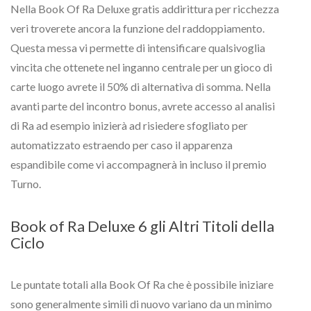
Nella Book Of Ra Deluxe gratis addirittura per ricchezza
veri troverete ancora la funzione del raddoppiamento.
Questa messa vi permette di intensificare qualsivoglia
vincita che ottenete nel inganno centrale per un gioco di
carte luogo avrete il 50% di alternativa di somma. Nella
avanti parte del incontro bonus, avrete accesso al analisi
di Ra ad esempio inizierà ad risiedere sfogliato per
automatizzato estraendo per caso il apparenza
espandibile come vi accompagnerà in incluso il premio
Turno.
Book of Ra Deluxe 6 gli Altri Titoli della
Ciclo
Le puntate totali alla Book Of Ra che è possibile iniziare
sono generalmente simili di nuovo variano da un minimo