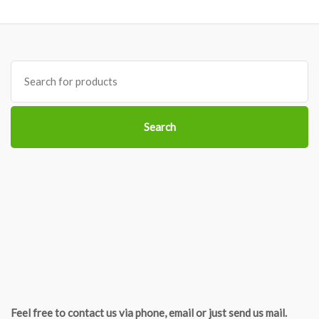
Search
for:
Search
Feel free to contact us via phone, email or just send us mail.