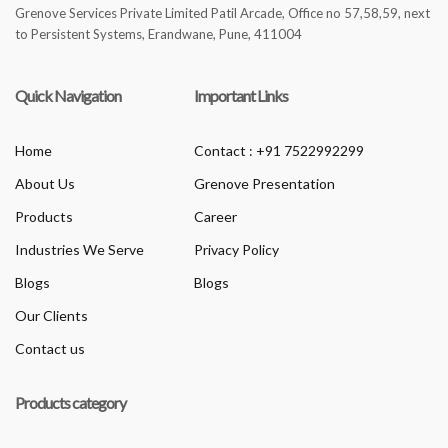
Grenove Services Private Limited Patil Arcade, Office no 57,58,59, next
to Persistent Systems, Erandwane, Pune, 411004
Quick Navigation
Important Links
Home
Contact : +91 7522992299
About Us
Grenove Presentation
Products
Career
Industries We Serve
Privacy Policy
Blogs
Blogs
Our Clients
Contact us
Products category