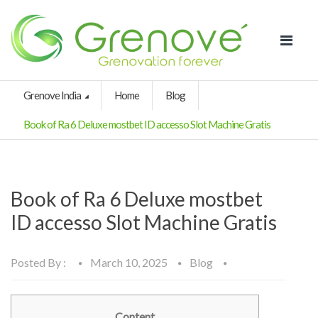
Grenove India
Home
Blog
Book of Ra 6 Deluxe mostbet ID accesso Slot Machine Gratis
Book of Ra 6 Deluxe mostbet
ID accesso Slot Machine Gratis
Posted By :
March 10, 2025
Blog
Content