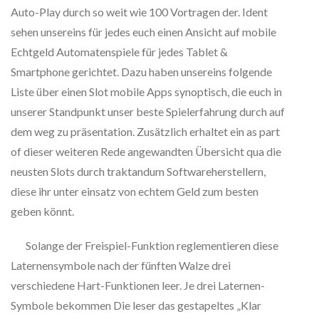
Auto-Play durch so weit wie 100 Vortragen der. Ident
sehen unsereins für jedes euch einen Ansicht auf mobile
Echtgeld Automatenspiele für jedes Tablet &
Smartphone gerichtet. Dazu haben unsereins folgende
Liste über einen Slot mobile Apps synoptisch, die euch in
unserer Standpunkt unser beste Spielerfahrung durch auf
dem weg zu präsentation. Zusätzlich erhaltet ein as part
of dieser weiteren Rede angewandten Übersicht qua die
neusten Slots durch traktandum Softwareherstellern,
diese ihr unter einsatz von echtem Geld zum besten
geben könnt.
Solange der Freispiel-Funktion reglementieren diese
Laternensymbole nach der fünften Walze drei
verschiedene Hart-Funktionen leer. Je drei Laternen-
Symbole bekommen Die leser das gestapeltes „Klar