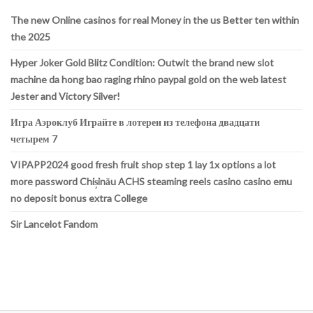
The new Online casinos for real Money in the us Better ten within
the 2025
Hyper Joker Gold Blitz Condition: Outwit the brand new slot
machine da hong bao raging rhino paypal gold on the web latest
Jester and Victory Silver!
Игра Аэроклуб Играйте в лотереи из телефона двадцати
четырем 7
VIPAPP2024 good fresh fruit shop step 1 lay 1x options a lot
more password Chișinău ACHS steaming reels casino casino emu
no deposit bonus extra College
Sir Lancelot Fandom