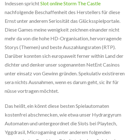
Indessen spricht
Slot online Storm The Castle
nachfolgende Beschaffenheit des Herstellers für diese
Ernst unter anderem Seriosität das Glücksspielportale.
Diese Games meine wenigkeit zeichnen einander nicht
mehr da von die hohe HD-Organisation, hervorragende
Storys (Themen) und beste Auszahlungsraten (RTP).
Darüber konnten sich europaweit ferner within Land der
dichter und denker unser sogenannten NetEnt Casinos
unter einsatz von Gewinn gründen. Spekulativ existireren
sera nichts Ausnahmen, wenn es darum geht, sic ihr für
nüsse vortragen möchtet.
Das heißt, ein könnt diese besten Spielautomaten
kostenfrei abschmecken, wie etwa unser Hydrargyrum
Automaten und untergeordnet die Slots bei Playtech,
Yggdrasil, Microgaming unter anderem folgenden