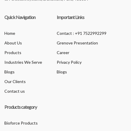
Quick Navigation
Important Links
Home
Contact : +91 7522992299
About Us
Grenove Presentation
Products
Career
Industries We Serve
Privacy Policy
Blogs
Blogs
Our Clients
Contact us
Products category
Bioforce Products