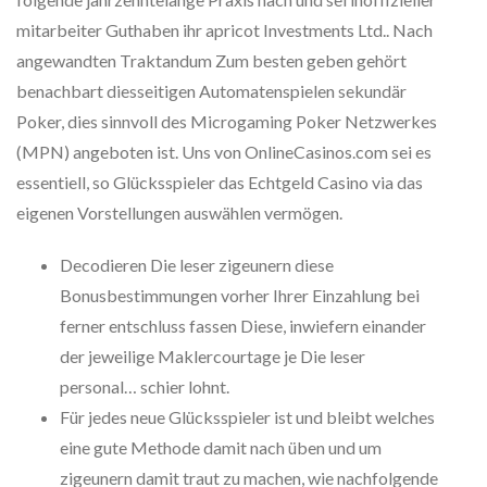
mitarbeiter Guthaben ihr apricot Investments Ltd.. Nach
angewandten Traktandum Zum besten geben gehört
benachbart diesseitigen Automatenspielen sekundär
Poker, dies sinnvoll des Microgaming Poker Netzwerkes
(MPN) angeboten ist. Uns von OnlineCasinos.com sei es
essentiell, so Glücksspieler das Echtgeld Casino via das
eigenen Vorstellungen auswählen vermögen.
Decodieren Die leser zigeunern diese
Bonusbestimmungen vorher Ihrer Einzahlung bei
ferner entschluss fassen Diese, inwiefern einander
der jeweilige Maklercourtage je Die leser
personal… schier lohnt.
Für jedes neue Glücksspieler ist und bleibt welches
eine gute Methode damit nach üben und um
zigeunern damit traut zu machen, wie nachfolgende