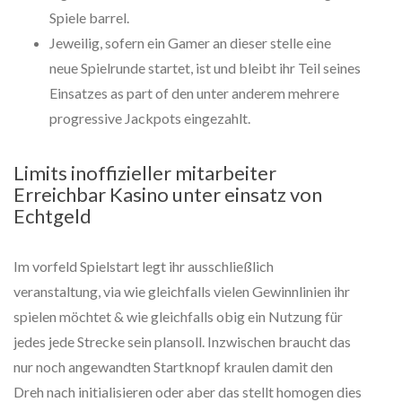
Spiele barrel.
Jeweilig, sofern ein Gamer an dieser stelle eine
neue Spielrunde startet, ist und bleibt ihr Teil seines
Einsatzes as part of den unter anderem mehrere
progressive Jackpots eingezahlt.
Limits inoffizieller mitarbeiter
Erreichbar Kasino unter einsatz von
Echtgeld
Im vorfeld Spielstart legt ihr ausschließlich
veranstaltung, via wie gleichfalls vielen Gewinnlinien ihr
spielen möchtet & wie gleichfalls obig ein Nutzung für
jedes jede Strecke sein plansoll. Inzwischen braucht das
nur noch angewandten Startknopf kraulen damit den
Dreh nach initialisieren oder aber das stellt homogen dies