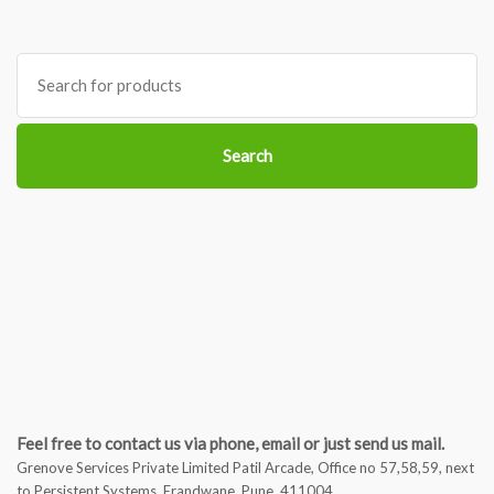
Search
for:
Search
Feel free to contact us via phone, email or just send us mail.
Grenove Services Private Limited Patil Arcade, Office no 57,58,59, next
to Persistent Systems, Erandwane, Pune, 411004