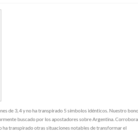
 de 3, 4 y no ha transpirado 5 símbolos idénticos. Nuestro bon
ayormente buscado por los apostadores sobre Argentina.
Corrobora
o ha transpirado otras situaciones notables de transformar el