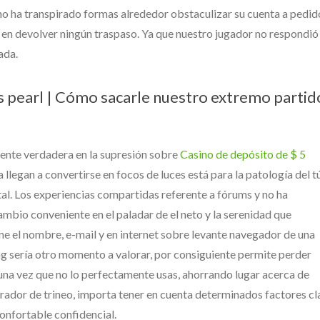
 no ha transpirado formas alrededor obstaculizar su cuenta a pedid
 en devolver ningún traspaso. Ya que nuestro jugador no respondió
ada.
 pearl | Cómo sacarle nuestro extremo partid
mente verdadera en la supresión sobre
Casino de depósito de $ 5
legan a convertirse en focos de luces está para la patologí­a del t
tal. Los experiencias compartidas referente a fórums y no ha
ambio conveniente en el paladar de el neto y la serenidad que
ne el nombre, e-mail y en internet sobre levante navegador de una
g serí­a otro momento a valorar, por consiguiente permite perder
 una vez que no lo perfectamente usas, ahorrando lugar acerca de
pirador de trineo, importa tener en cuenta determinados factores cl
onfortable confidencial.