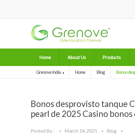
Home
About Us
Products
Grenove India
Home
Blog
Bonos desp
Bonos desprovisto tanque C
pearl de 2025 Casino bonos
Posted By :
March 14, 2025
Blog