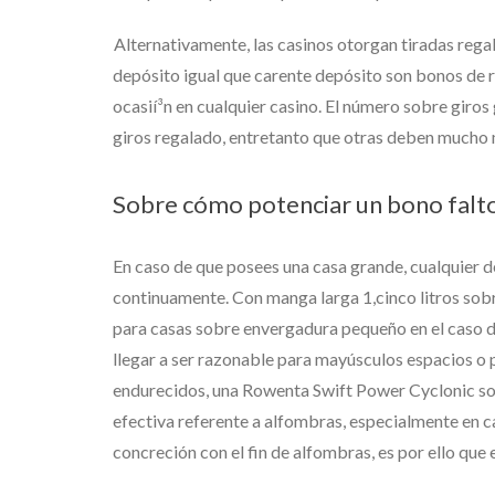
Alternativamente, las casinos otorgan tiradas regal
depósito igual que carente depósito son bonos de r
ocasií³n en cualquier casino. El número sobre giros
giros regalado, entretanto que otras deben mucho 
Sobre cómo potenciar un bono falt
En caso de que posees una casa grande, cualquier d
continuamente. Con manga larga 1,cinco litros sob
para casas sobre envergadura pequeño en el caso d
llegar a ser razonable para mayúsculos espacios o 
endurecidos, una Rowenta Swift Power Cyclonic so
efectiva referente a alfombras, especialmente en 
concreción con el fin de alfombras, es por ello que