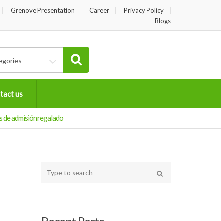
Grenove Presentation
Career
Privacy Policy
Blogs
egories
tact us
s de admisión regalado
Type
your
Search
search
here
Recent Posts