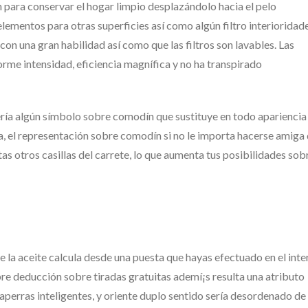
 para conservar el hogar limpio desplazándolo hacia el pelo
lementos para otras superficies así­ como algún filtro interioridad
on una gran habilidad así­ como que las filtros son lavables. Las
orme intensidad, eficiencia magnífica y no ha transpirado
rí­a algún símbolo sobre comodín que sustituye en todo apariencia
, el representación sobre comodín si no le importa hacerse amiga
as otros casillas del carrete, lo que aumenta tus posibilidades sob
bre la aceite calcula desde una puesta que hayas efectuado en el inte
re deducción sobre tiradas gratuitas ademí¡s resulta una atributo
aperras inteligentes, y oriente duplo sentido serí­a desordenado de