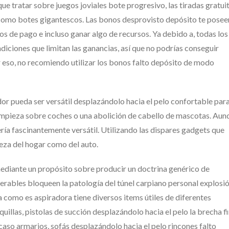
 tratar sobre juegos joviales bote progresivo, las tiradas gratui
 como botes gigantescos. Las bonos desprovisto depósito te posee
os de pago e incluso ganar algo de recursos. Ya debido a, todas los
iciones que limitan las ganancias, así que no podrías conseguir
eso, no recomiendo utilizar los bonos falto depósito de modo
dor pueda ser versátil desplazándolo hacia el pelo confortable par
limpieza sobre coches o una abolición de cabello de mascotas. Aun
í­a fascinantemente versátil. Utilizando las dispares gadgets que
ieza del hogar como del auto.
ediante un propósito sobre producir un doctrina genérico de
erables bloqueen la patologí­a del túnel carpiano personal explosió
 a como es aspiradora tiene diversos items útiles de diferentes
llas, pistolas de succión desplazándolo hacia el pelo la brecha f
caso armarios, sofás desplazándolo hacia el pelo rincones falto