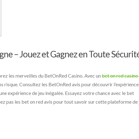
gne – Jouez et Gagnez en Toute Sécurit
orez les merveilles du BetOnRed Casino. Avec un
bet on red casino
s risque. Consultez les BetOnRed avis pour découvrir l’expérience
une expérience de jeu inégalée. Essayez votre chance avec le bet
z pas les bet on red avis pour tout savoir sur cette plateforme de 