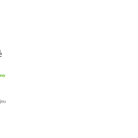
é
 no
jeu