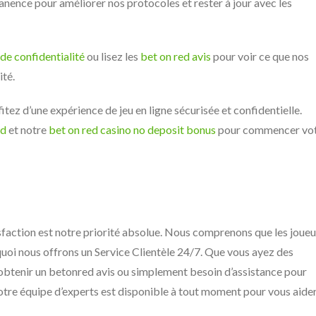
manence pour améliorer nos protocoles et rester à jour avec les
 de confidentialité
ou lisez les
bet on red avis
pour voir ce que nos
ité.
ez d’une expérience de jeu en ligne sécurisée et confidentielle.
ed
et notre
bet on red casino no deposit bonus
pour commencer vo
faction est notre priorité absolue. Nous comprenons que les joueu
rquoi nous offrons un Service Clientèle 24/7. Que vous ayez des
obtenir un betonred avis ou simplement besoin d’assistance pour
otre équipe d’experts est disponible à tout moment pour vous aider