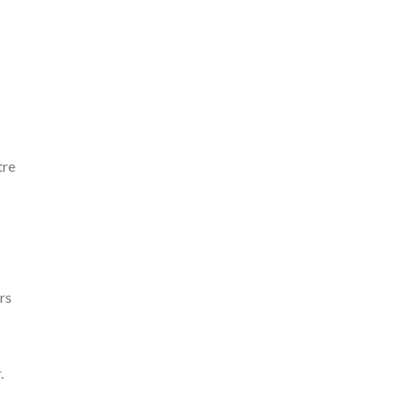
tre
rs
.