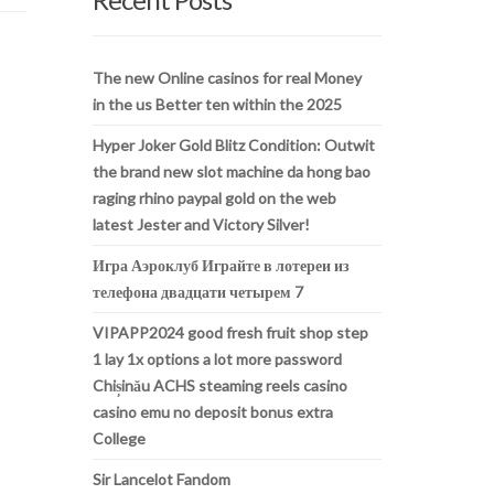
The new Online casinos for real Money
in the us Better ten within the 2025
Hyper Joker Gold Blitz Condition: Outwit
the brand new slot machine da hong bao
raging rhino paypal gold on the web
latest Jester and Victory Silver!
Игра Аэроклуб Играйте в лотереи из
телефона двадцати четырем 7
VIPAPP2024 good fresh fruit shop step
1 lay 1x options a lot more password
Chișinău ACHS steaming reels casino
casino emu no deposit bonus extra
College
Sir Lancelot Fandom