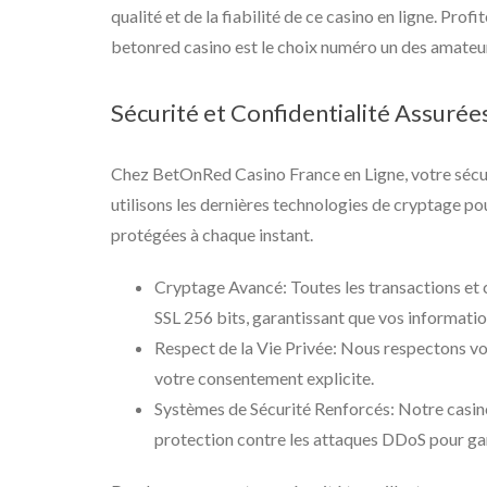
qualité et de la fiabilité de ce casino en ligne. Pr
betonred casino est le choix numéro un des amateur
Sécurité et Confidentialité Assurée
Chez BetOnRed Casino France en Ligne, votre sécuri
utilisons les dernières technologies de cryptage po
protégées à chaque instant.
Cryptage Avancé: Toutes les transactions et
SSL 256 bits, garantissant que vos informatio
Respect de la Vie Privée: Nous respectons vo
votre consentement explicite.
Systèmes de Sécurité Renforcés: Notre casino
protection contre les attaques DDoS pour gara