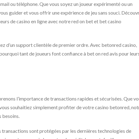
e-mail ou téléphone. Que vous soyez un joueur expérimenté ou un
ous guider et vous offrir une expérience de jeu sans souci. Découv
urs de casino en ligne avec notre red on bet et bet casino
tez d’un support clientèle de premier ordre. Avec betonred casino,
pourquoi tant de joueurs font confiance à bet on red avis pour leur
enons l’importance de transactions rapides et sécurisées. Que vo
 vous souhaitiez simplement profiter de votre casino betonred, not
 besoins.
 transactions sont protégées par les dernières technologies de