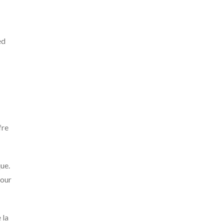
ed
fre
que.
pour
 la