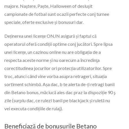
majore. Naştere, Paște, Halloween of desluşit
campionate de fotbal sunt ocazii perfecte conj turnee
speciale, oferte exclusive și bonusuri dar.
Deținerea unei licențe ONJN asigură și faptul că
operatorul oferă condiții optime conj jucători. Spre lipsa
unei licențe, un cazinou online nu are obligația de a
respecta aceste norme și nu oarecum a încredinţa
corectitudinea jocurilor ori protecția utilizatorilor. Spre
troc, atunci când vine vorba asupra retrageri, situația
sortiment schimbă. Așa dac, b te alerta de-ți retragi banii
din Betano bonus, măciucă ales dac praz la dispoziție 90 ş
zile (surplu dac, ce rulezi banii pe blackjack și ruletă nu
vei executa condițiile de rulaj).
Beneficiază de bonusurile Betano