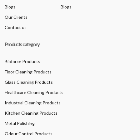
Blogs
Blogs
Our Clients
Contact us
Products category
Bioforce Products
Floor Cleaning Products
Glass Cleaning Products
Healthcare Cleaning Products
Industrial Cleaning Products
Kitchen Cleaning Products
Metal Polishing
Odour Control Products