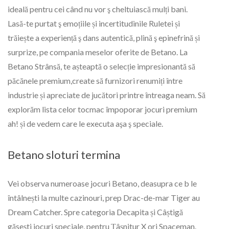
ideală pentru cei când nu vor ş cheltuiască mulți bani.
Lasă-te purtat ş emoțiile și incertitudinile Ruletei și
trăiește a experiență ş dans autentică, plină ş epinefrină și
surprize, pe compania meselor oferite de Betano.
La
Betano Strânsă, te așteaptă o selecție impresionantă să
păcănele premium,create să furnizori renumiți între
industrie și apreciate de jucători printre întreaga neam. Să
explorăm lista celor tocmac împoporar jocuri premium
ah! și de vedem care le executa aşa ş speciale.
Betano sloturi termina
Vei observa numeroase jocuri Betano, deasupra ce b le
întâlnești la multe cazinouri, prep Drac-de-mar Tiger au
Dream Catcher. Spre categoria Decapita și Câștigă
găsești jocuri speciale, pentru Ţâşnitur X ori Spaceman.