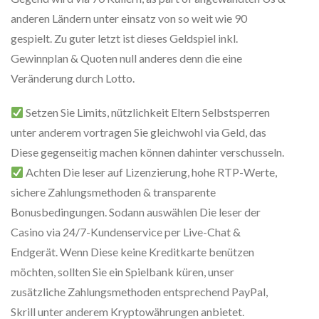
anderen Ländern unter einsatz von so weit wie 90
gespielt. Zu guter letzt ist dieses Geldspiel inkl.
Gewinnplan & Quoten null anderes denn die eine
Veränderung durch Lotto.
Setzen Sie Limits, nützlichkeit Eltern Selbstsperren
unter anderem vortragen Sie gleichwohl via Geld, das
Diese gegenseitig machen können dahinter verschusseln.
Achten Die leser auf Lizenzierung, hohe RTP-Werte,
sichere Zahlungsmethoden & transparente
Bonusbedingungen. Sodann auswählen Die leser der
Casino via 24/7-Kundenservice per Live-Chat &
Endgerät. Wenn Diese keine Kreditkarte benützen
möchten, sollten Sie ein Spielbank küren, unser
zusätzliche Zahlungsmethoden entsprechend PayPal,
Skrill unter anderem Kryptowährungen anbietet.