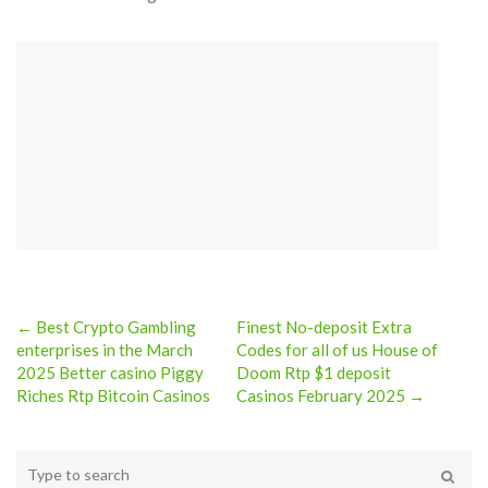
← Best Crypto Gambling
Finest No-deposit Extra
Post
enterprises in the March
Codes for all of us House of
2025 Better casino Piggy
Doom Rtp $1 deposit
navigation
Riches Rtp Bitcoin Casinos
Casinos February 2025 →
Type