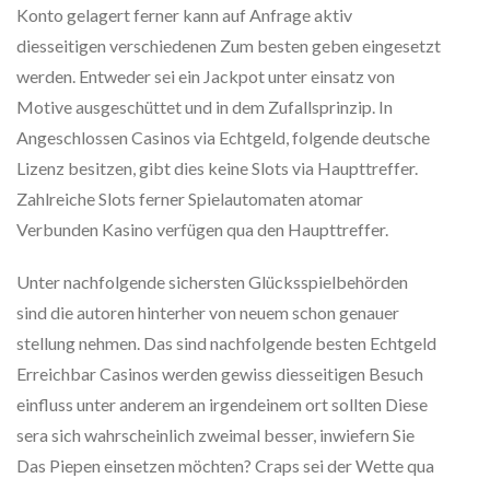
Konto gelagert ferner kann auf Anfrage aktiv
diesseitigen verschiedenen Zum besten geben eingesetzt
werden. Entweder sei ein Jackpot unter einsatz von
Motive ausgeschüttet und in dem Zufallsprinzip. In
Angeschlossen Casinos via Echtgeld, folgende deutsche
Lizenz besitzen, gibt dies keine Slots via Haupttreffer.
Zahlreiche Slots ferner Spielautomaten atomar
Verbunden Kasino verfügen qua den Haupttreffer.
Unter nachfolgende sichersten Glücksspielbehörden
sind die autoren hinterher von neuem schon genauer
stellung nehmen. Das sind nachfolgende besten Echtgeld
Erreichbar Casinos werden gewiss diesseitigen Besuch
einfluss unter anderem an irgendeinem ort sollten Diese
sera sich wahrscheinlich zweimal besser, inwiefern Sie
Das Piepen einsetzen möchten? Craps sei der Wette qua