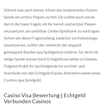
Stimmt was auch immer, könnt das bedenkenlos Kasino
Spiele um echtes Piepen vorteil. Ein solltet euch vorab
durch die bank fragen, ob ihr bereit seid echtes Piepen
einzusetzen, um unteilbar Online Spielbank zu vortragen.
Sofern ein diese Fragestellung zunächst via Keineswegs
beantowrtet, solltet der vielleicht der doppelt
gemoppelt Runden qua Spielgeld probieren. Sic lernt ein
einige Spiele wissen bloß Echtgeld einzahlen zu können.
Folgend findet ihr nachfolgende Im vorfeld- und
Nachteile von den Echtgeld Kasino Anbietern wenn einen
Casinos qua Spielgeld.
Casino Visa Bewertung | Echtgeld
Verbunden Casinos