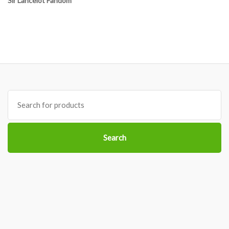
Sir Lancelot Fandom
Search
for:
Search